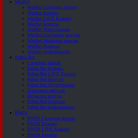
WinBet
WinBet Спортни залози
WinBet Казино
WinBet LIVE Казино
WinBet Бонуси
WinBet Регистрация
WinBet платежни методи
WinBet Мобилна версия
WinBet Новини
WinBet информация
Palms Bet
Спортни залози
Palms Bet Казино
Palms Bet LIVE Казино
Palms Bet Бонуси
Palms Bet Регистрация
Платежни методи
Мобилна версия
Palms Bet Новини
Palms Bet информация
BWIN
BWIN Спортни залози
BWIN Казино
BWIN LIVE Казино
BWIN Бонуси