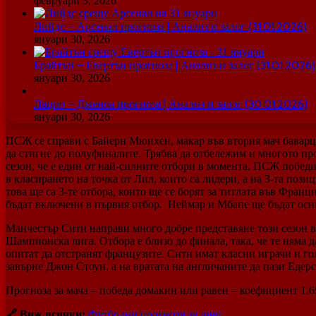
февруари 3, 2026
Лийдс – Арсенал прогноза | Анализ и залог (31.01.2026)
януари 30, 2026
Брайтън – Евертън прогноза | Анализ и залог (31.01.2026)
януари 30, 2026
Лацио – Дженоа прогноза | Анализ и залог (30.01.2026)
януари 30, 2026
ПСЖ се справи с Байерн Мюнхен, макар във втория мач баварцит
да стигне до полуфиналите. Трябва да отбележим и многото про
сезон, че е един от най-силните отбори в момента. ПСЖ победи
в класирането на точка от Лил, които са лидери, а на 3-та поз
това ще са 3-те отбора, които ще се борят за титлата във Фран
бъдат включени в първия отбор. Неймар и Мбапе ще бъдат оснв
Манчестър Сити направи много добре представяне този сезон въ
Шампионска лига. Отбора е близо до финала, така, че те няма 
опитат да отстранят французите. Сити имат класни играчи и го
завърне Джон Стоун, а на вратата на англичаните да пази Едерс
Прогноза за мача – победа домакин или равен – коефициент 1.
🔗 Виж всички:
Футболни прогнози за днес