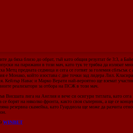
е да бяха близо до обрат, тъй като общия резултат бе 3:3, а Ба
пуски на парижани в този мач, като тук те трябва да излязат м
ха Метц предната седмица и сега се готвят за големия сблъсък с 
иция е Монако, който изостава с две точки зад лидера Лил. Класи
ция. Кейлър Навас и Марко Верати най-вероятно ще вземат участи
ните реализатори за отбора на ПСЖ в този мач.
в Висшата лига на Англия и вече си осигури титлата, като сега
да се борят на няколко фронта, както своя съперник, а ще се ко
ляма резервна скамейка, като Гуардиола ще може да разчита отнов
он.
69
WINBET