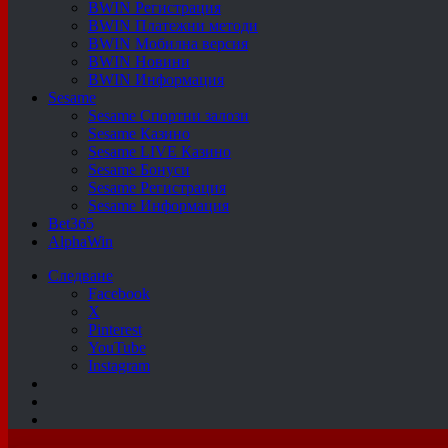
BWIN Регистрация
BWIN Платежни методи
BWIN Мобилна версия
BWIN Новини
BWIN Информация
Sesame
Sesame Спортни залози
Sesame Казино
Sesame LIVE Казино
Sesame Бонуси
Sesame Регистрация
Sesame Информация
Bet365
AlphaWin
Следване
Facebook
X
Pinterest
YouTube
Instagram
Случайна
статия
Sidebar
Switch
skin