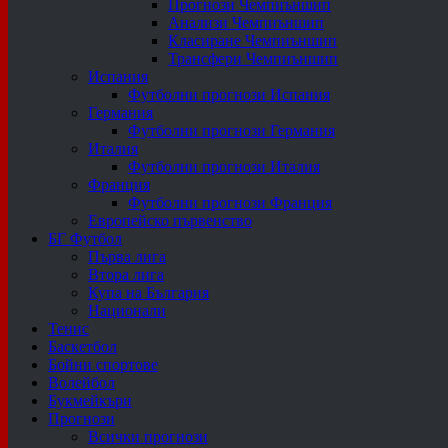
Прогнози Чемпиъншип
Анализи Чемпиъншип
Класиране Чемпиъншип
Трансфери Чемпиъншип
Испания
Футболни прогнози Испания
Германия
Футболни прогнози Германия
Италия
Футболни прогнози Италия
Франция
Футболни прогнози Франция
Европейско първенство
БГ Футбол
Първа лига
Втора лига
Купа на България
Национали
Тенис
Баскетбол
Бойни спортове
Волейбол
Букмейкъри
Прогнози
Всички прогнози