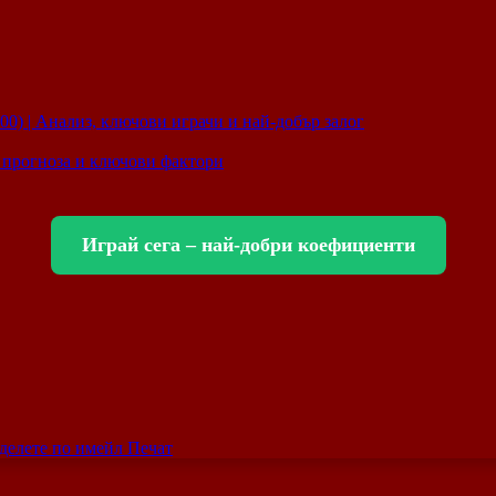
00) | Анализ, ключови играчи и най-добър залог
, прогноза и ключови фактори
Играй сега – най-добри коефициенти
делете по имейл
Печат