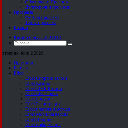
Обосновани Прогнози
Дългосрочни прогнози
Програма
Футбол програма
Тенис програма
Казино
Казино бонус 1300 EUR
Търсене
вторник, юни 2 2026
Промоции
Бонуси
Efbet
Efbet Спортни залози
Efbet Казино
Efbet LIVE Казино
Efbet Live Games
Efbet Бонуси
Efbet Регистрация
Efbet платежни методи
Efbet Мобилна версия
Efbet Новини
Efbet информация