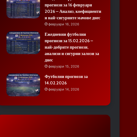
прогнози за 16 февруари
2026 – Анализ, коефициенти
и най-сигурните мачове днес
февруари 16, 2026
Ежедневни футболни
прогнози за 15.02.2026 –
най-добрите прогнози,
анализи и сигурни залози за
днес
февруари 15, 2026
Футболни прогнози за
14.02.2026
февруари 14, 2026