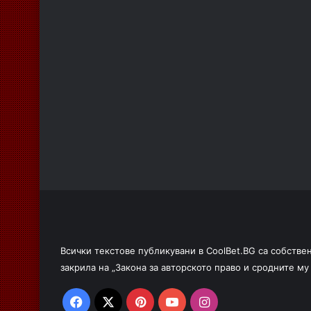
Всички текстове публикувани в CoolBet.BG са собствен
закрила на „Закона за авторското право и сродните му
Facebook
X
Pinterest
YouTube
Instagram