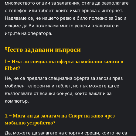
множеството опции за залагания, стига да разполагате
с телефон или таблет, които имат връзка с интернет.
Надяваме се, че нашето ревю е било полезно за Вас и
искаме да Ви пожелаем много успехи в залозите и
игрите на оператора.
Често задавани въпроси
1 – Има ли специална оферта за мобилни залози в
Efbet?
Не, не се предлага специална оферта за залози през
мобилен телефон или таблет, но пък можете да се
възползвате от всички бонуси, които важат и за
компютър.
2 – Мога ли да залагам на Спорт на живо чрез
мобилно устройство?
Да, можете да залагате на спортни срещи, които не са