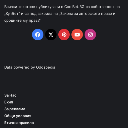
Всички текстове публикувани в CoolBet.BG са собственост на
„КулБет“ и са под закрила на „Закона за авторското право и
сродните му права“
Facebook
X
Pinterest
YouTube
Instagram
Data powered by Oddspedia
За Нас
Екип
За реклама
Общи условия
Етични правила