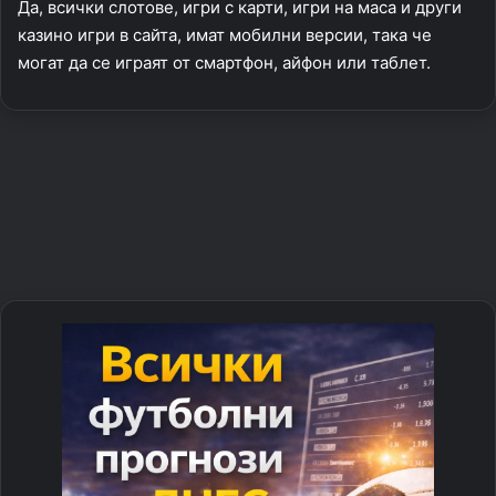
Да, всички слотове, игри с карти, игри на маса и други
казино игри в сайта, имат мобилни версии, така че
могат да се играят от смартфон, айфон или таблет.