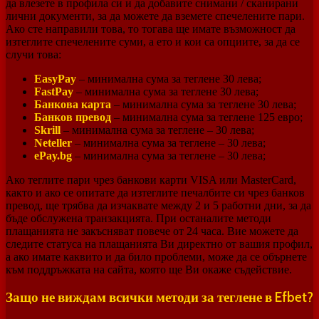
да влезете в профила си и да добавите снимани / сканирани
лични документи, за да можете да вземете спечелените пари.
Ако сте направили това, то тогава ще имате възможност да
изтеглите спечелените суми, а ето и кои са опциите, за да се
случи това:
EasyPay
– минимална сума за теглене 30 лева;
FastPay
– минимална сума за теглене 30 лева;
Банкова карта
– минимална сума за теглене 30 лева;
Банков превод
– минимална сума за теглене 125 евро;
Skrill
– минимална сума за теглене – 30 лева;
Neteller
– минимална сума за теглене – 30 лева;
ePay.bg
– минимална сума за теглене – 30 лева;
Ако теглите пари чрез банкови карти VISA или MasterCard,
както и ако се опитате да изтеглите печалбите си чрез банков
превод, ще трябва да изчаквате между 2 и 5 работни дни, за да
бъде обслужена транзакцията. При останалите методи
плащанията не закъсняват повече от 24 часа. Вие можете да
следите статуса на плащанията Ви директно от вашия профил,
а ако имате каквито и да било проблеми, може да се обърнете
към поддръжката на сайта, която ще Ви окаже съдействие.
Защо не виждам всички методи за теглене в Efbet?