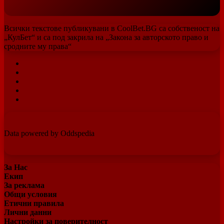
Всички текстове публикувани в CoolBet.BG са собственост на
„КулБет“ и са под закрила на „Закона за авторското право и
сродните му права“
Facebook
X
Pinterest
YouTube
Instagram
Data powered by Oddspedia
За Нас
Екип
За реклама
Общи условия
Етични правила
Лични данни
Настройки за поверителност