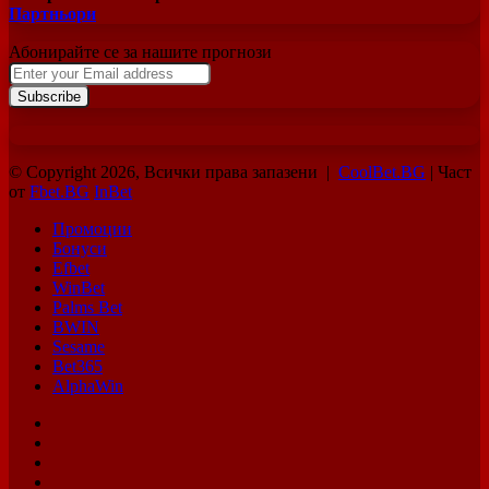
Партньори
Абонирайте се за нашите прогнози
Enter
your
Email
address
© Copyright 2026, Всички права запазени |
CoolBet.BG
| Част
от
Fbet.BG
InBet
Промоции
Бонуси
Efbet
WinBet
Palms Bet
BWIN
Sesame
Bet365
AlphaWin
Facebook
X
Pinterest
YouTube