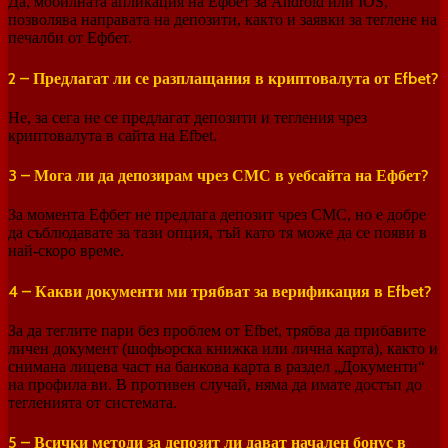
Да, мобилната апликация на Ефбет за Android или IOS,
позволява направата на депозити, както и заявки за теглене на
печалби от Ефбет.
2 – Предлагат ли се разплащания в криптовалута от
Efbet?
Не, за сега не се предлагат депозити и тегления чрез
криптовалута в сайта на Efbet.
3 – Мога ли да депозирам чрез СМС в уебсайта на Ефбет?
За момента Ефбет не предлага депозит чрез СМС, но е добре
да съблюдавате за тази опция, тъй като тя може да се появи в
най-скоро време.
4 – Какви документи ми трябват за верификация в
Efbet?
За да теглите пари без проблем от Efbet, трябва да прибавите
личен документ (шофьорска книжка или лична карта), както и
снимана лицева част на банкова карта в раздел „Документи“
на профила ви. В противен случай, няма да имате достъп до
тегленията от системата.
5 – Всички методи за депозит ли дават начален бонус в