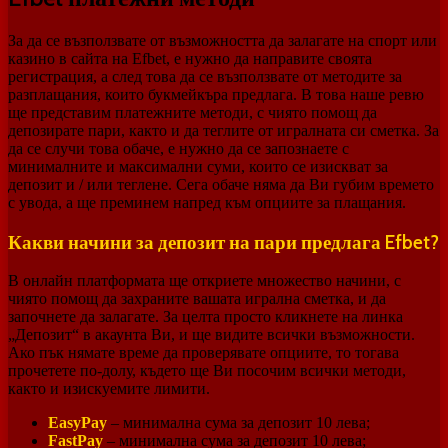
За да се възползвате от възможността да залагате на спорт или
казино в сайта на Efbet, е нужно да направите своята
регистрация, а след това да се възползвате от методите за
разплащания, които букмейкъра предлага. В това наше ревю
ще представим платежните методи, с чиято помощ да
депозирате пари, както и да теглите от игралната си сметка. За
да се случи това обаче, е нужно да се запознаете с
минималните и максимални суми, които се изискват за
депозит и / или теглене. Сега обаче няма да Ви губим времето
с увода, а ще преминем напред към опциите за плащания.
Какви начини за депозит на пари предлага
Efbet?
В онлайн платформата ще откриете множество начини, с
чиято помощ да захраните вашата игрална сметка, и да
започнете да залагате. За целта просто кликнете на линка
„Депозит“ в акаунта Ви, и ще видите всички възможности.
Ако пък нямате време да проверявате опциите, то тогава
прочетете по-долу, където ще Ви посочим всички методи,
както и изискуемите лимити.
EasyPay
– минимална сума за депозит 10 лева;
FastPay
– минимална сума за депозит 10 лева;