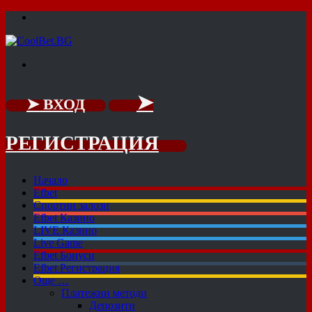
Menu
Търсене
➤
➤ ВХОД
РЕГИСТРАЦИЯ
Начало
Efbet
Спортни залози
Efbet Казино
LIVE Казино
Live Game
Efbet Бонуси
Efbet Регистрация
Още …
Платежни методи
Депозити