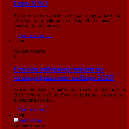
Евро 2020
Футболистите на Англия се изправят срещу Дания на
„Уембли“ на полуфиналите на Евро 2020 в сряда,
знаейки, че победата ще…
Прочетете още ...
1 юли
Coolbet Reporter
0
3
Ето кои отбори ще играят на
четвъртфиналите на Евро 2020
Англия ще играе с Украйна на четвъртфиналите на Евро
2020. Отборът на Гарет Саутгейт резервира мястото си в
последната осмица…
Прочетете още ...
1 юли
Coolbet Reporter