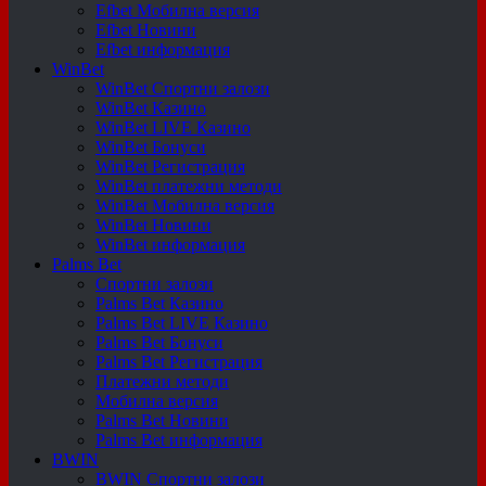
Efbet Мобилна версия
Efbet Новини
Efbet информация
WinBet
WinBet Спортни залози
WinBet Казино
WinBet LIVE Казино
WinBet Бонуси
WinBet Регистрация
WinBet платежни методи
WinBet Мобилна версия
WinBet Новини
WinBet информация
Palms Bet
Спортни залози
Palms Bet Казино
Palms Bet LIVE Казино
Palms Bet Бонуси
Palms Bet Регистрация
Платежни методи
Мобилна версия
Palms Bet Новини
Palms Bet информация
BWIN
BWIN Спортни залози