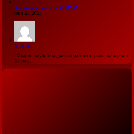
Финландия прогнози 22 06 21
юни 21, 2021
Мариана
"Мъжки "двубой на два отбора които трябва да играят в
Б груп...