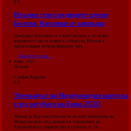
0
5
Италия стяга редиците срещу
Белгия. Киелини се завръща
Джорджо Киелини се е възстановил и по всяка
вероятност ще се появи в отбора на Италия в
предстоящия четвъртфинален мач…
Прочетете още ...
юни
- 2021 -
30 юни
Coolbet Reporter
0
2
Треньорът на Нидерландия напуска
след загубата на Евро 2020
Франк де Бур напусна поста си като мениджър на
Нидерландия след шоковото поражение на
Европейското първенство в групата от 16…