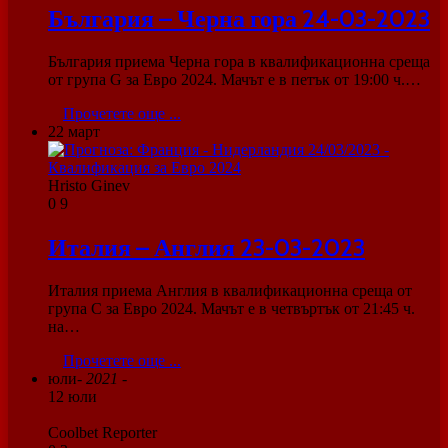
България – Черна гора 24-03-2023
България приема Черна гора в квалификационна среща
от група G за Евро 2024. Мачът е в петък от 19:00 ч.…
Прочетете още ...
22 март
Hristo Ginev
0
9
Италия – Англия 23-03-2023
Италия приема Англия в квалификационна среща от
група C за Евро 2024. Мачът е в четвъртък от 21:45 ч.
на…
Прочетете още ...
юли
- 2021 -
12 юли
Coolbet Reporter