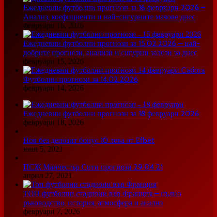
Ежедневни футболни прогнози за 16 февруари 2026 –
Анализ, коефициенти и най-сигурните мачове днес
февруари 16, 2026
Ежедневни футболни прогнози за 15.02.2026 – най-
добрите прогнози, анализи и сигурни залози за днес
февруари 15, 2026
Футболни прогнози за 14.02.2026
февруари 14, 2026
Ежедневни футболни прогнози за 18 февруари 2026
февруари 18, 2026
Нов без депозит бонус 10 лева от Efbet
юни 5, 2021
ПСЖ Манчестър Сити прогнози 29 04 21
април 27, 2021
ТОП футболни стадиони във Франция – пълно
ръководство, история, атмосфера и анализ
февруари 7, 2026