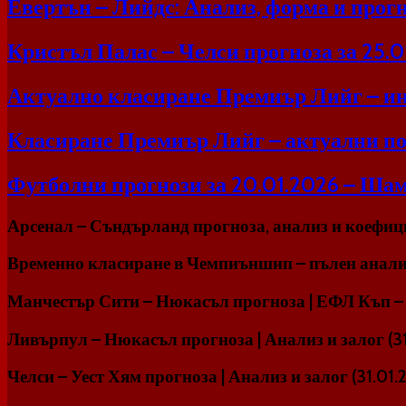
Евертън – Лийдс: Анализ, форма и прогн
Кристъл Палас – Челси прогноза за 25.0
Актуално класиране Премиър Лийг – и
Класиране Премиър Лийг – актуални по
Футболни прогнози за 20.01.2026 – Шам
Арсенал – Съндърланд прогноза, анализ и коефици
Временно класиране в Чемпиъншип – пълен анализ
Манчестър Сити – Нюкасъл прогноза | ЕФЛ Къп –
Ливърпул – Нюкасъл прогноза | Анализ и залог (31
Челси – Уест Хям прогноза | Анализ и залог (31.01.