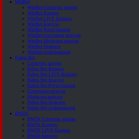
WinBet
WinBet Спортни залози
WinBet Казино
WinBet LIVE Казино
WinBet Бонуси
WinBet Регистрация
WinBet платежни методи
WinBet Мобилна версия
WinBet Новини
WinBet информация
Palms Bet
Спортни залози
Palms Bet Казино
Palms Bet LIVE Казино
Palms Bet Бонуси
Palms Bet Регистрация
Платежни методи
Мобилна версия
Palms Bet Новини
Palms Bet информация
BWIN
BWIN Спортни залози
BWIN Казино
BWIN LIVE Казино
BWIN Бонуси