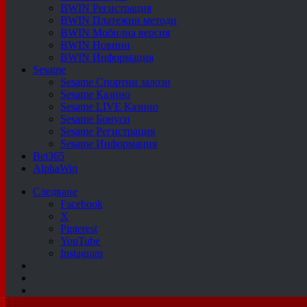
BWIN Регистрация
BWIN Платежни методи
BWIN Мобилна версия
BWIN Новини
BWIN Информация
Sesame
Sesame Спортни залози
Sesame Казино
Sesame LIVE Казино
Sesame Бонуси
Sesame Регистрация
Sesame Информация
Bet365
AlphaWin
Следване
Facebook
X
Pinterest
YouTube
Instagram
Случайна
статия
Sidebar
Switch
skin