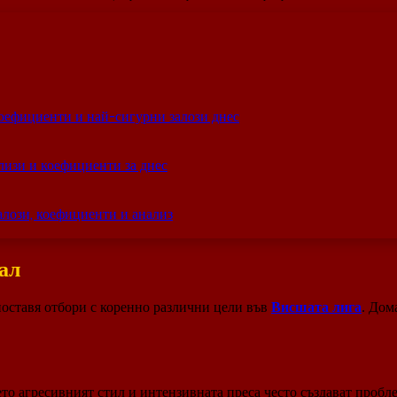
оефициенти и най-сигурни залози днес
лизи и коефициенти за днес
алози, коефициенти и анализ
ал
поставя отбори с коренно различни цели във
Висшата лига
. Дом
то агресивният стил и интензивната преса често създават пробл