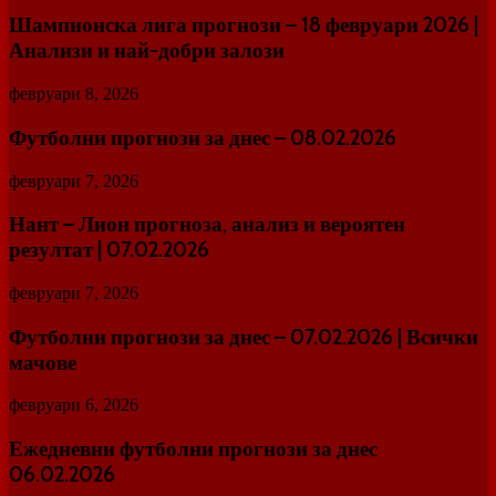
Шампионска лига прогнози – 18 февруари 2026 |
Анализи и най-добри залози
февруари 8, 2026
Футболни прогнози за днес – 08.02.2026
февруари 7, 2026
Нант – Лион прогноза, анализ и вероятен
резултат | 07.02.2026
февруари 7, 2026
Футболни прогнози за днес – 07.02.2026 | Всички
мачове
февруари 6, 2026
Ежедневни футболни прогнози за днес
06.02.2026