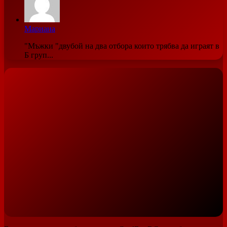
Мариана
"Мъжки "двубой на два отбора които трябва да играят в
Б груп...