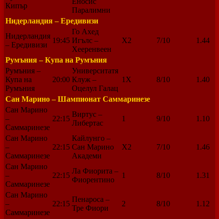
Еносис
Кипър
Паралимни
Нидерландия – Ередивизи
Го Ахед
Нидерландия
19:45
Игълс –
X2
7/10
1.44
– Ередивизи
Хееренвеен
Румъния – Купа на Румъния
Румъния –
Университатя
Купа на
20:00
Клуж –
1X
8/10
1.40
Румъния
Оцелул Галац
Сан Марино – Шампионат Саммаринезе
Сан Марино
Виртус –
–
22:15
1
9/10
1.10
Либертас
Саммаринезе
Сан Марино
Кайлунго –
–
22:15
Сан Марино
X2
7/10
1.46
Саммаринезе
Академи
Сан Марино
Ла Фиорита –
–
22:15
1
8/10
1.31
Фиорентино
Саммаринезе
Сан Марино
Пенароса –
–
22:15
2
8/10
1.12
Тре Фиори
Саммаринезе