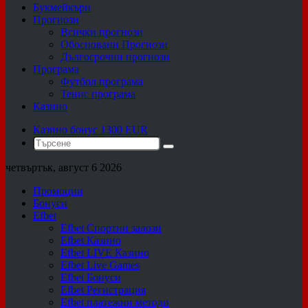
Букмейкъри
Прогнози
Всички прогнози
Обосновани Прогнози
Дългосрочни прогнози
Програма
Футбол програма
Тенис програма
Казино
Казино бонус 1300 EUR
Търсене
четвъртък, август 6 2026
Промоции
Бонуси
Efbet
Efbet Спортни залози
Efbet Казино
Efbet LIVE Казино
Efbet Live Games
Efbet Бонуси
Efbet Регистрация
Efbet платежни методи