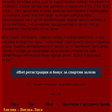
печалба на всяка цена, а да се търси баланс между сигурност и
стойност. Точно затова съм добавил и оценката 6/10, 7/10, 8/10
и т.н. – тя е ориентир за това доколко прогнозата е подходяща
за основен залог или по-скоро за втори избор/комбо.
Препоръката ми е да не комбинираш твърде много мачове, а
да си избереш 2–4 по-силни предложения и около тях да
изградиш стратегията си за деня.
Разгледай таблицата, сравни пазара и коефициентите, и ако
следиш конкретна лига – използвай прогнозите като отправна
точка. Важно: коефициентите могат да се променят през деня,
затова е добре да провериш актуалните стойности при
букмейкъра непосредствено преди залог. Успех и разумна
игра!
efbet регистрация и бонус за спортни залози
18+ | Играйте отговорно. Залагането крие риск.
<- ->
Лига
Час
Мач
Прогноза
Сигурност
Коеф.
Англия – Висша Лига