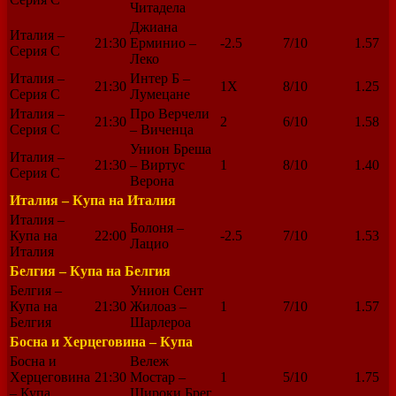
Читадела
Джиана
Италия –
21:30
Ерминио –
-2.5
7/10
1.57
Серия С
Леко
Италия –
Интер Б –
21:30
1X
8/10
1.25
Серия С
Лумецане
Италия –
Про Верчели
21:30
2
6/10
1.58
Серия С
– Виченца
Унион Бреша
Италия –
21:30
– Виртус
1
8/10
1.40
Серия С
Верона
Италия – Купа на Италия
Италия –
Болоня –
Купа на
22:00
-2.5
7/10
1.53
Лацио
Италия
Белгия – Купа на Белгия
Белгия –
Унион Сент
Купа на
21:30
Жилоаз –
1
7/10
1.57
Белгия
Шарлероа
Босна и Херцеговина – Купа
Босна и
Вележ
Херцеговина
21:30
Мостар –
1
5/10
1.75
– Купа
Широки Брег