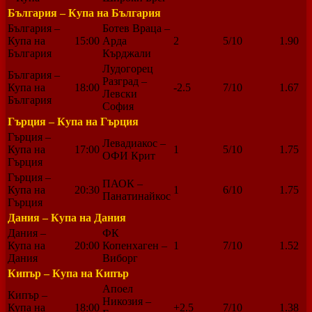
България – Купа на България
България –
Ботев Враца –
Купа на
15:00
Арда
2
5/10
1.90
България
Кърджали
Лудогорец
България –
Разград –
Купа на
18:00
-2.5
7/10
1.67
Левски
България
София
Гърция – Купа на Гърция
Гърция –
Левадиакос –
Купа на
17:00
1
5/10
1.75
ОФИ Крит
Гърция
Гърция –
ПАОК –
Купа на
20:30
1
6/10
1.75
Панатинайкос
Гърция
Дания – Купа на Дания
Дания –
ФК
Купа на
20:00
Копенхаген –
1
7/10
1.52
Дания
Виборг
Кипър – Купа на Кипър
Апоел
Кипър –
Никозия –
Купа на
18:00
+2.5
7/10
1.38