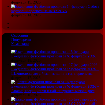
февруари 15, 2026
Футболни прогнози за 14.02.2026
февруари 14, 2026
Предишна
страница
Следваща
страница
Скорошни
Популярени
Коментари
Ежедневни футболни прогнози за 18 февруари 2026
февруари 18, 2026
Ежедневни футболни прогнози за 17 февруари 2026 –
Шампионска лига, Чемпиъншип и топ първенства
февруари 17, 2026
Ежедневни футболни прогнози за 16 февруари 2026 –
Анализ, коефициенти и най-сигурните мачове днес
февруари 16, 2026
Ежедневни футболни прогнози за 15.02.2026 – най-