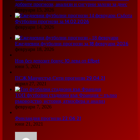
добрите прогнози, анализи и сигурни залози за днес
февруари 15, 2026
Футболни прогнози за 14.02.2026
февруари 14, 2026
Ежедневни футболни прогнози за 18 февруари 2026
февруари 18, 2026
Нов без депозит бонус 10 лева от Efbet
юни 5, 2021
ПСЖ Манчестър Сити прогнози 29 04 21
април 27, 2021
ТОП футболни стадиони във Франция – пълно
ръководство, история, атмосфера и анализ
февруари 7, 2026
Финландия прогнози 22 06 21
юни 21, 2021