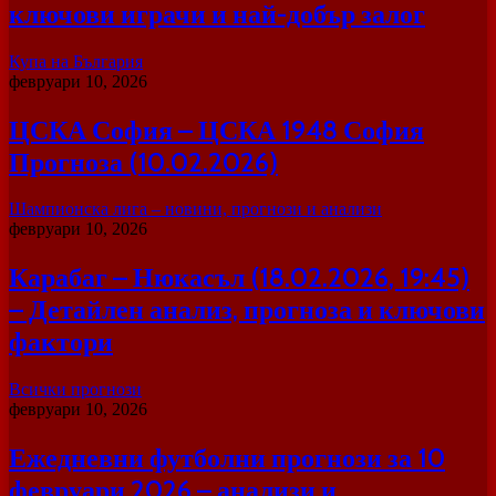
ключови играчи и най-добър залог
Купа на България
февруари 10, 2026
ЦСКА София – ЦСКА 1948 София
Прогноза (10.02.2026)
Шампионска лига – новини, прогнози и анализи
февруари 10, 2026
Карабаг – Нюкасъл (18.02.2026, 19:45)
– Детайлен анализ, прогноза и ключови
фактори
Всички прогнози
февруари 10, 2026
Ежедневни футболни прогнози за 10
февруари 2026 – анализи и