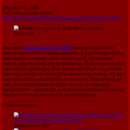
февруари 11, 2026
0
68
4 минути прочетени
Facebook
X
LinkedIn
Tumblr
Pinterest
Reddit
WhatsApp
Viber
Днешната
програма на 11.02.2026
предлага микс от топ
първенства, купи и по-ниски дивизии, а това е перфектната
комбинация за играчи, които търсят както „по-сигурни“
пазари, така и стойностни коефициенти. В таблицата по-долу
съм подбрал прогнози с ясна логика зад избора – от двойни
шансове и пазари за голове до по-класически изходи 1/2, като
към всяка среща има и оценка за сигурност. Това помага не
само да се ориентираш по-бързо, но и да си подредиш
приоритетите – кои мачове да играеш като основни и кои да
оставиш като алтернатива или за комбиниране.
Свързани статии
Футболни прогнози за 14.02.2026
февруари 14, 2026