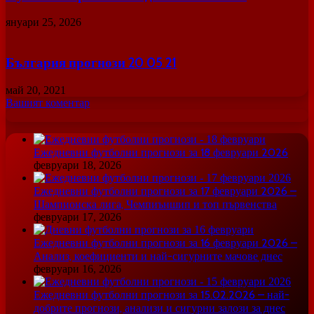
януари 25, 2026
България прогнози 20 05 21
май 20, 2021
Вашият коментар
Ежедневни футболни прогнози за 18 февруари 2026
февруари 18, 2026
Ежедневни футболни прогнози за 17 февруари 2026 –
Шампионска лига, Чемпиъншип и топ първенства
февруари 17, 2026
Ежедневни футболни прогнози за 16 февруари 2026 –
Анализ, коефициенти и най-сигурните мачове днес
февруари 16, 2026
Ежедневни футболни прогнози за 15.02.2026 – най-
добрите прогнози, анализи и сигурни залози за днес