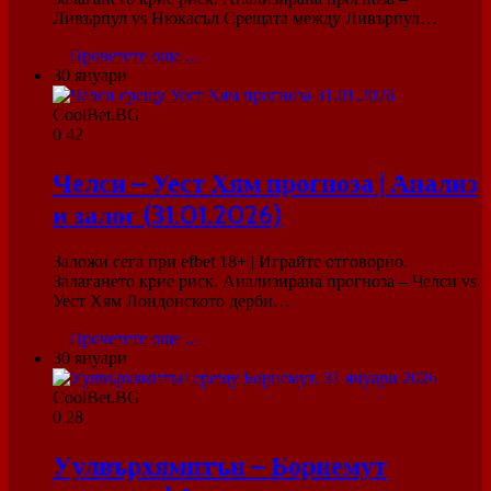
Ливърпул vs Нюкасъл Срещата между Ливърпул…
Прочетете още ...
30 януари
CoolBet.BG
0
42
Челси – Уест Хям прогноза | Анализ
и залог (31.01.2026)
Заложи сега при efbet 18+ | Играйте отговорно.
Залагането крие риск. Анализирана прогноза – Челси vs
Уест Хям Лондонското дерби…
Прочетете още ...
30 януари
CoolBet.BG
0
28
Уулвърхямптън – Борнемут