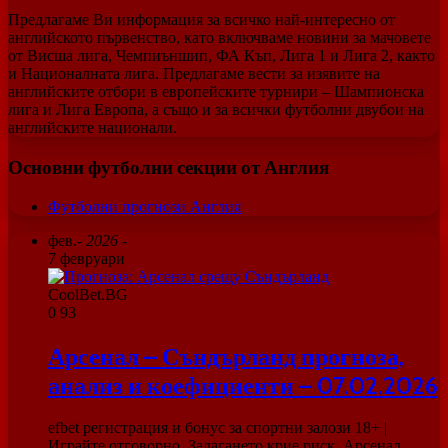
Предлагаме Ви информация за всичко най-интересно от
английското първенство, като включваме новини за мачовете
от Висша лига, Чемпиъншип, ФА Къп, Лига 1 и Лига 2, както
и Националната лига. Предлагаме вести за изявите на
английските отбори в европейските турнири – Шампионска
лига и Лига Европа, а също и за всички футболни двубои на
английските национали.
Основни футболни секции от Англия
Футболни прогнози Англия
фев.
- 2026 -
7 февруари
CoolBet.BG
0
93
Арсенал – Съндърланд прогноза,
анализ и коефициенти – 07.02.2026
efbet регистрация и бонус за спортни залози 18+ |
Играйте отговорно. Залагането крие риск. Арсенал