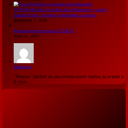
ТОП футболни стадиони във Франция – пълно
ръководство, история, атмосфера и анализ
февруари 7, 2026
Финландия прогнози 22 06 21
юни 21, 2021
Мариана
"Мъжки "двубой на два отбора които трябва да играят в
Б груп...