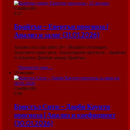
CoolBet.BG
0
27
Брайтън – Евертън прогноза |
Анализ и залог (31.01.2026)
Заложи сега при efbet 18+ | Играйте отговорно.
Залагането крие риск. Анализирана прогноза – Брайтън
vs Евертън Двубоят между Брайтън…
Прочетете още ...
29 януари
CoolBet.BG
0
69
Бристъл Сити – Дарби Каунти
прогноза | Анализ и коефициент
(30.01.2026)