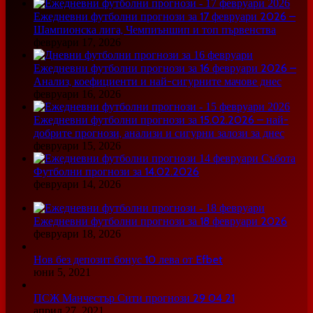
Ежедневни футболни прогнози за 17 февруари 2026 –
Шампионска лига, Чемпиъншип и топ първенства
февруари 17, 2026
Ежедневни футболни прогнози за 16 февруари 2026 –
Анализ, коефициенти и най-сигурните мачове днес
февруари 16, 2026
Ежедневни футболни прогнози за 15.02.2026 – най-
добрите прогнози, анализи и сигурни залози за днес
февруари 15, 2026
Футболни прогнози за 14.02.2026
февруари 14, 2026
Ежедневни футболни прогнози за 18 февруари 2026
февруари 18, 2026
Нов без депозит бонус 10 лева от Efbet
юни 5, 2021
ПСЖ Манчестър Сити прогнози 29 04 21
април 27, 2021