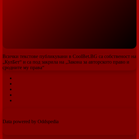
Всички текстове публикувани в CoolBet.BG са собственост на
„КулБет“ и са под закрила на „Закона за авторското право и
сродните му права“
Facebook
X
Pinterest
YouTube
Instagram
Data powered by Oddspedia