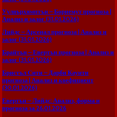
Уулвърхямптън – Борнемут прогноза |
Анализ и залог (31.01.2026)
Лийдс – Арсенал прогноза | Анализ и
залог (31.01.2026)
Брайтън – Евертън прогноза | Анализ и
залог (31.01.2026)
Бристъл Сити – Дарби Каунти
прогноза | Анализ и коефициент
(30.01.2026)
Евертън – Лийдс: Анализ, форма и
прогноза за 26.01.2026