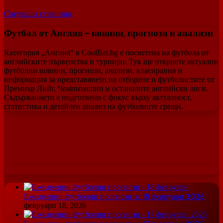
Следваща страница
Футбол от Англия – новини, прогнози и анализи
Категория „Англия“ в CoolBet.bg е посветена на футбола от
английските първенства и турнири. Тук ще откриете актуални
футболни новини, прогнози, анализи, класирания и
информация за представянето на отборите и футболистите от
Премиър Лийг, Чемпиъншип и останалите английски лиги.
Съдържанието е подготвено с фокус върху актуалност,
статистика и детайлен анализ на футболните срещи.
Ежедневни футболни прогнози за 18 февруари 2026
февруари 18, 2026