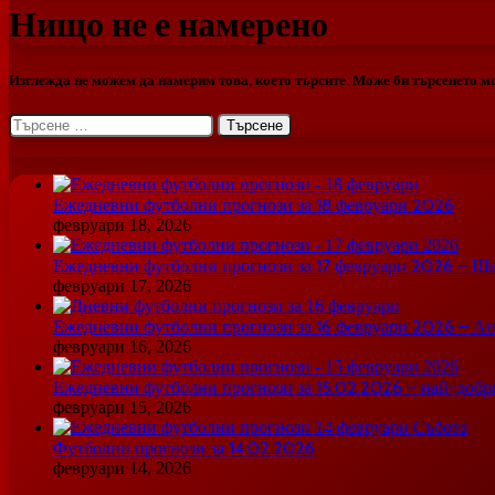
Нищо не е намерено
Изглежда не можем да намерим това, което търсите. Може би търсенето м
Търсене
за:
Ежедневни футболни прогнози за 18 февруари 2026
февруари 18, 2026
Ежедневни футболни прогнози за 17 февруари 2026 – Ш
февруари 17, 2026
Ежедневни футболни прогнози за 16 февруари 2026 – Ан
февруари 16, 2026
Ежедневни футболни прогнози за 15.02.2026 – най-добрит
февруари 15, 2026
Футболни прогнози за 14.02.2026
февруари 14, 2026