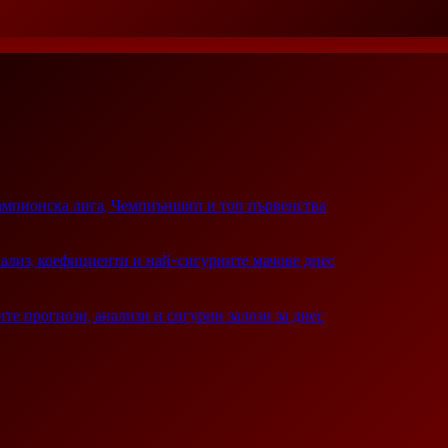
ампионска лига, Чемпиъншип и топ първенства
ализ, коефициенти и най-сигурните мачове днес
е прогнози, анализи и сигурни залози за днес