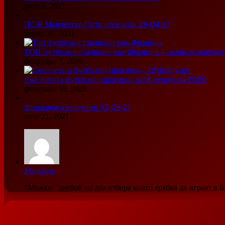
юни 5, 2021
ПСЖ Манчестър Сити прогнози 29 04 21
април 27, 2021
ТОП футболни стадиони във Франция – пълно ръководство
февруари 7, 2026
Ежедневни футболни прогнози за 18 февруари 2026
февруари 18, 2026
Финландия прогнози 22 06 21
юни 21, 2021
Мариана
"Мъжки "двубой на два отбора които трябва да играят в Б 