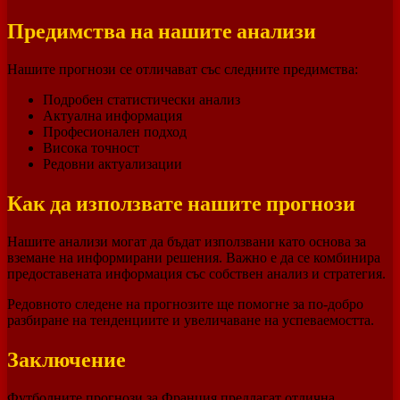
Предимства на нашите анализи
Нашите прогнози се отличават със следните предимства:
Подробен статистически анализ
Актуална информация
Професионален подход
Висока точност
Редовни актуализации
Как да използвате нашите прогнози
Нашите анализи могат да бъдат използвани като основа за
вземане на информирани решения. Важно е да се комбинира
предоставената информация със собствен анализ и стратегия.
Редовното следене на прогнозите ще помогне за по-добро
разбиране на тенденциите и увеличаване на успеваемостта.
Заключение
Футболните прогнози за Франция предлагат отлична