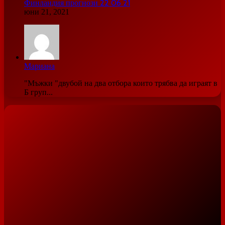
Финландия прогнози 22 06 21
юни 21, 2021
Мариана
"Мъжки "двубой на два отбора които трябва да играят в
Б груп...