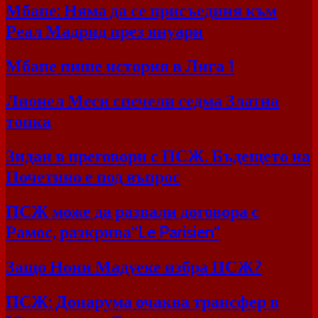
Мбапе: Няма да се присъединя към
Реал Мадрид през януари
Мбапе пише история в Лига 1
Лионел Меси спечели седма Златна
топка
Зидан в преговори с ПСЖ. Бъдещето на
Почетино е под въпрос
ПСЖ може да развали договора с
Рамос, разкрива“Le Parisien“
Защо Нони Мадуеке избра ПСЖ?
ПСЖ: Донарума очаква трансфер в