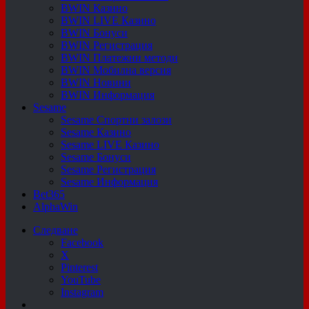
BWIN Казино
BWIN LIVE Казино
BWIN Бонуси
BWIN Регистрация
BWIN Платежни методи
BWIN Мобилна версия
BWIN Новини
BWIN Информация
Sesame
Sesame Спортни залози
Sesame Казино
Sesame LIVE Казино
Sesame Бонуси
Sesame Регистрация
Sesame Информация
Bet365
AlphaWin
Следване
Facebook
X
Pinterest
YouTube
Instagram
Случайна