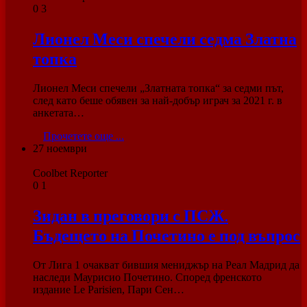
0
3
Лионел Меси спечели седма Златна
топка
Лионел Меси спечели „Златната топка“ за седми път,
след като беше обявен за най-добър играч за 2021 г. в
анкетата…
Прочетете още ...
27 ноември
Coolbet Reporter
0
1
Зидан в преговори с ПСЖ.
Бъдещето на Почетино е под въпрос
От Лига 1 очакват бившия мениджър на Реал Мадрид да
наследи Маурисио Почетино. Според френското
издание Le Parisien, Пари Сен…