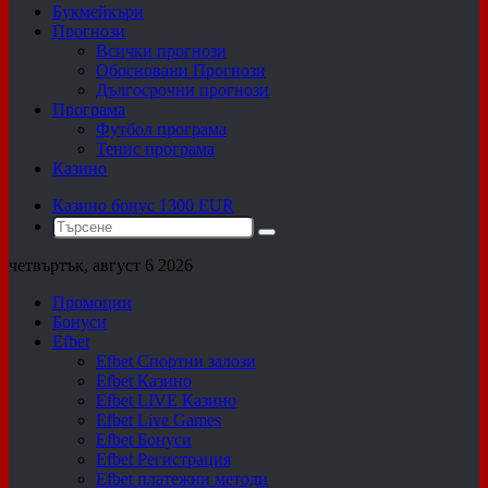
Букмейкъри
Прогнози
Всички прогнози
Обосновани Прогнози
Дългосрочни прогнози
Програма
Футбол програма
Тенис програма
Казино
Казино бонус 1300 EUR
Търсене
четвъртък, август 6 2026
Промоции
Бонуси
Efbet
Efbet Спортни залози
Efbet Казино
Efbet LIVE Казино
Efbet Live Games
Efbet Бонуси
Efbet Регистрация
Efbet платежни методи