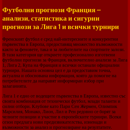
Футболни прогнози Франция –
анализи, статистика и сигурни
прогнози за Лига 1 и всички турнири
Френският футбол е сред най-интересните и конкурентни
първенства в Европа, предоставящ множество възможности
както за феновете, така и за любителите на спортните залози.
В тази категория ще откриете професионално изготвени
футболни прогнози за Франция, включително анализи за Лига
1, Лига 2, Купа на Франция и всички останали официални
турнири. Нашата основна цел е да предоставим точна,
актуална и обоснована информация, която да помогне на
потребителите да направят информиран избор при
залаганията.
Лига 1 е едно от водещите първенства в Европа, известно със
своята комбинация от технически футбол, млади таланти и
силни отбори. Клубове като Пари Сен Жермен, Олимпик
Марсилия, Монако, Лион, Лил и Рен редовно се борят за
челните позиции и участие в европейските турнири. Всеки
сезон предлага нови предизвикателства, изненади и
възможности за анализ и прогнозиране на резултатите.