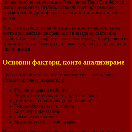
високо ниво на конкуренция. Въпреки че Пари Сен Жермен
често е фаворит за титлата, останалите отбори редовно
създават изненади и предлагат стойностни възможности за
залози.
Много от клубовете във Франция развиват млади таланти,
които впоследствие се превръщат в звезди на световния
футбол. Това означава, че всяка среща може да бъде решена от
индивидуалното качество на играчите, което прави анализът
още по-важен.
Основни фактори, които анализираме
При изготвянето на нашите прогнози се вземат предвид
следните ключови показатели:
Текуща форма на отборите
Резултати от последните директни срещи
Домакинско и гостуващо представяне
Голова ефективност и защита
Контузии и наказания
Тактическа стратегия
Мотивация и значение на мача
Този комплексен подход гарантира максимална точност и