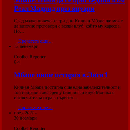
Реал Мадрид през януари
След малко повече от три дни Килиан Мбапе ще може
да започне преговори с всеки клуб, който му харесва.
Но…
Прочетете още ...
12 декември
Coolbet Reporter
0
4
Мбапе пише история в Лига 1
Килиан Мбапе постигна още една забележителност и
той направи това срещу бившия си клуб Монако с
изключителна игра в първото…
Прочетете още ...
ное.
- 2021 -
30 ноември
Coolbet Reporter