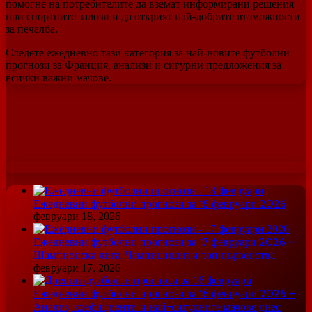
помогне на потребителите да вземат информирани решения
при спортните залози и да открият най-добрите възможности
за печалба.
Следете ежедневно тази категория за най-новите футболни
прогнози за Франция, анализи и сигурни предложения за
всички важни мачове.
Ежедневни футболни прогнози за 18 февруари 2026
февруари 18, 2026
Ежедневни футболни прогнози за 17 февруари 2026 –
Шампионска лига, Чемпиъншип и топ първенства
февруари 17, 2026
Ежедневни футболни прогнози за 16 февруари 2026 –
Анализ, коефициенти и най-сигурните мачове днес