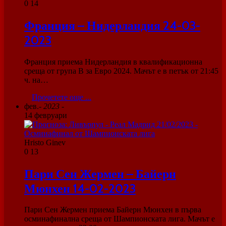
0
14
Франция – Нидерландия 24-03-
2023
Франция приема Нидерландия в квалификационна
среща от група B за Евро 2024. Мачът е в петък от 21:45
ч. на…
Прочетете още ...
фев.
- 2023 -
14 февруари
Hristo Ginev
0
13
Пари Сен Жермен – Байерн
Мюнхен 14-02-2023
Пари Сен Жермен приема Байерн Мюнхен в първа
осминафинална среща от Шампионската лига. Мачът е