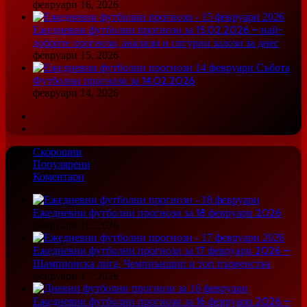
февруари 16, 2026
Ежедневни футболни прогнози за 15.02.2026 – най-
добрите прогнози, анализи и сигурни залози за днес
февруари 15, 2026
Футболни прогнози за 14.02.2026
февруари 14, 2026
Предишна
страница
Следваща
страница
Скорошни
Популярени
Коментари
Ежедневни футболни прогнози за 18 февруари 2026
февруари 18, 2026
Ежедневни футболни прогнози за 17 февруари 2026 –
Шампионска лига, Чемпиъншип и топ първенства
февруари 17, 2026
Ежедневни футболни прогнози за 16 февруари 2026 –