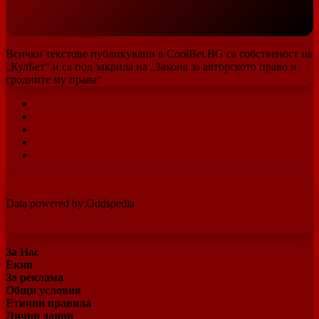
Всички текстове публикувани в CoolBet.BG са собственост на
„КулБет“ и са под закрила на „Закона за авторското право и
сродните му права“
Facebook
X
Pinterest
YouTube
Instagram
Data powered by Oddspedia
За Нас
Екип
За реклама
Общи условия
Етични правила
Лични данни