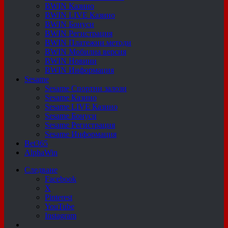
BWIN Казино
BWIN LIVE Казино
BWIN Бонуси
BWIN Регистрация
BWIN Платежни методи
BWIN Мобилна версия
BWIN Новини
BWIN Информация
Sesame
Sesame Спортни залози
Sesame Казино
Sesame LIVE Казино
Sesame Бонуси
Sesame Регистрация
Sesame Информация
Bet365
AlphaWin
Следване
Facebook
X
Pinterest
YouTube
Instagram
Случайна