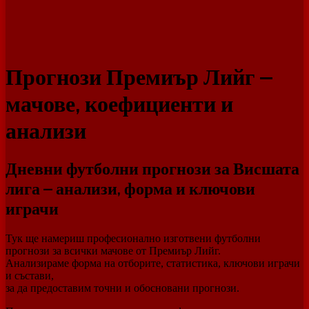
Прогнози Премиър Лийг –
мачове, коефициенти и
анализи
Дневни футболни прогнози за Висшата
лига – анализи, форма и ключови
играчи
Тук ще намериш професионално изготвени футболни
прогнози за всички мачове от Премиър Лийг.
Анализираме форма на отборите, статистика, ключови играчи
и състави,
за да предоставим точни и обосновани прогнози.