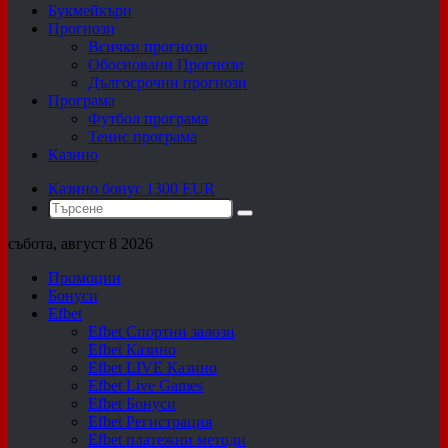
Букмейкъри
Прогнози
Всички прогнози
Обосновани Прогнози
Дългосрочни прогнози
Програма
Футбол програма
Тенис програма
Казино
Казино бонус 1300 EUR
Търсене
събота, август 8 2026
Промоции
Бонуси
Efbet
Efbet Спортни залози
Efbet Казино
Efbet LIVE Казино
Efbet Live Games
Efbet Бонуси
Efbet Регистрация
Efbet платежни методи