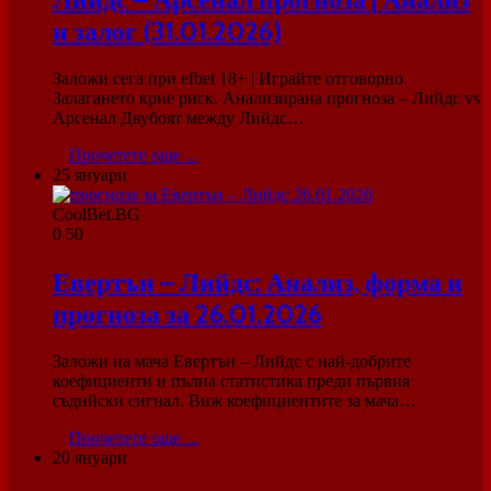
и залог (31.01.2026)
Заложи сега при efbet 18+ | Играйте отговорно.
Залагането крие риск. Анализирана прогноза – Лийдс vs
Арсенал Двубоят между Лийдс…
Прочетете още ...
25 януари
CoolBet.BG
0
50
Евертън – Лийдс: Анализ, форма и
прогноза за 26.01.2026
Заложи на мача Евертън – Лийдс с най-добрите
коефициенти и пълна статистика преди първия
съдийски сигнал. Виж коефициентите за мача…
Прочетете още ...
20 януари