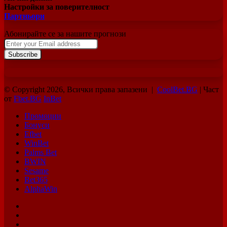
Настройки за поверителност
Партньори
Абонирайте се за нашите прогнози
Enter
your
Email
address
© Copyright 2026, Всички права запазени |
CoolBet.BG
| Част
от
Fbet.BG
InBet
Промоции
Бонуси
Efbet
WinBet
Palms Bet
BWIN
Sesame
Bet365
AlphaWin
Facebook
X
Pinterest