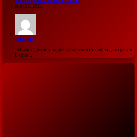
Финландия прогнози 22 06 21
юни 21, 2021
Мариана
"Мъжки "двубой на два отбора които трябва да играят в
Б груп...