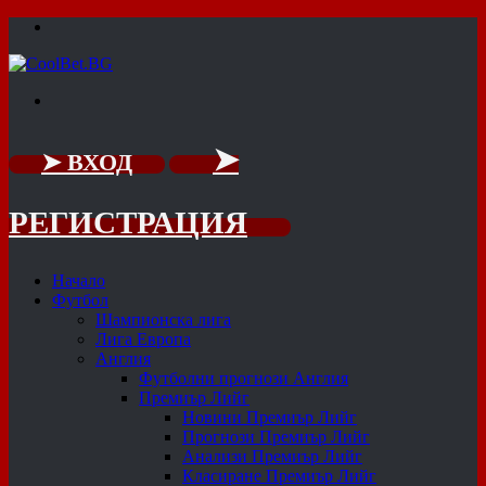
Menu
Търсене
➤
➤ ВХОД
РЕГИСТРАЦИЯ
Начало
Футбол
Шампионска лига
Лига Европа
Англия
Футболни прогнози Англия
Премиър Лийг
Новини Премиър Лийг
Прогнози Премиър Лийг
Анализи Премиър Лийг
Класиране Премиър Лийг