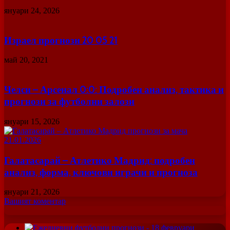
януари 24, 2026
Израел прогнози 20 05 21
май 20, 2021
Челси – Арсенал 0:0: Подробен анализ, тактика и
прогнози за футболни залози
януари 15, 2026
Галатасарай – Атлетико Мадрид: подробен
анализ, форма, ключови играчи и прогноза
януари 21, 2026
Вашият коментар