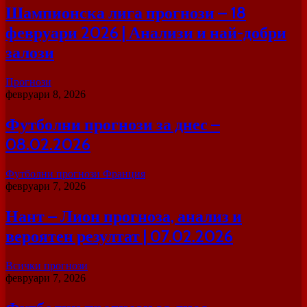
Шампионска лига прогнози – 18
февруари 2026 | Анализи и най-добри
залози
Прогнози
февруари 8, 2026
Футболни прогнози за днес –
08.02.2026
Футболни прогнози Франция
февруари 7, 2026
Нант – Лион прогноза, анализ и
вероятен резултат | 07.02.2026
Всички прогнози
февруари 7, 2026