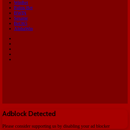
WinBet
Palms Bet
BWIN
Sesame
Bet365
AlphaWin
Facebook
X
Pinterest
YouTube
Instagram
Facebook
X
WhatsApp
Telegram
Back
to
top
button
Adblock Detected
Please consider supporting us by disabling your ad blocker