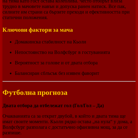
на тима като гост остава колеблива. Често отборът влиза
трудно в мачовете навън и допуска ранен натиск. Все пак,
силните им страни са бързите преходи и ефективността при
статични положения.
Ключови фактори за мача
Домакинска стабилност на Кьолн
Непостоянство на Волфсбург в гостуванията
Вероятност за голове и от двата отбора
Балансиран сблъсък без изявен фаворит
Футболна прогноза
Двата отбора да отбележат гол (Гол/Гол – Да)
Очакванията са за открит двубой, в който и двата тима ще
имат своите моменти. Кьолн рядко остава „на нула“ у дома, а
Волфсбург разполага с достатъчно офанзивна мощ, за да се
разпише.