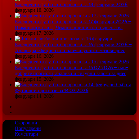
Ежедневни футболни прогнози за 18 февруари 2026
февруари 18, 2026
Ежедневни футболни прогнози за 17 февруари 2026 –
Шампионска лига, Чемпиъншип и топ първенства
февруари 17, 2026
Ежедневни футболни прогнози за 16 февруари 2026 –
Анализ, коефициенти и най-сигурните мачове днес
февруари 16, 2026
Ежедневни футболни прогнози за 15.02.2026 – най-
добрите прогнози, анализи и сигурни залози за днес
февруари 15, 2026
Футболни прогнози за 14.02.2026
февруари 14, 2026
Предишна
страница
Следваща
страница
Скорошни
Популярени
Коментари