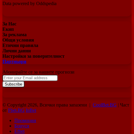
Data powered by Oddspedia
За Нас
Екип
За реклама
Общи условия
Етични правила
Лични данни
Настройки за поверителност
Партньори
Абонирайте се за нашите прогнози
Enter
your
Email
address
© Copyright 2026, Всички права запазени |
CoolBet.BG
| Част
от
Fbet.BG
InBet
Промоции
Бонуси
Efbet