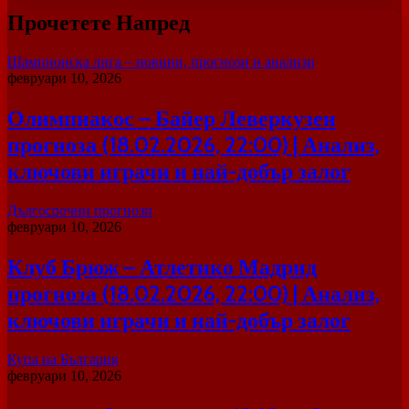
Прочетете Напред
Шампионска лига – новини, прогнози и анализи
февруари 10, 2026
Олимпиакос – Байер Леверкузен
прогноза (18.02.2026, 22:00) | Анализ,
ключови играчи и най-добър залог
Дългосрочни прогнози
февруари 10, 2026
Клуб Брюж – Атлетико Мадрид
прогноза (18.02.2026, 22:00) | Анализ,
ключови играчи и най-добър залог
Купа на България
февруари 10, 2026