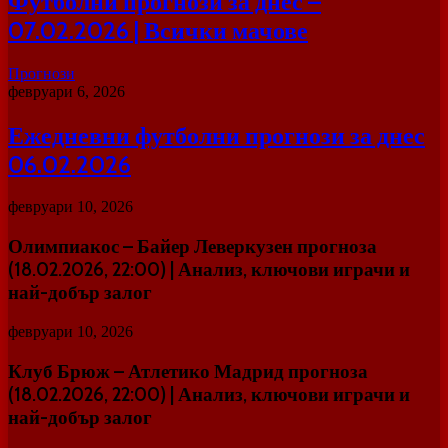
Футболни прогнози за днес –
07.02.2026 | Всички мачове
Прогнози
февруари 6, 2026
Ежедневни футболни прогнози за днес
06.02.2026
февруари 10, 2026
Олимпиакос – Байер Леверкузен прогноза
(18.02.2026, 22:00) | Анализ, ключови играчи и
най-добър залог
февруари 10, 2026
Клуб Брюж – Атлетико Мадрид прогноза
(18.02.2026, 22:00) | Анализ, ключови играчи и
най-добър залог