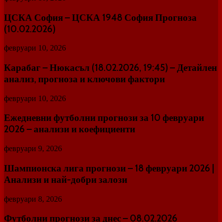
ЦСКА София – ЦСКА 1948 София Прогноза
(10.02.2026)
февруари 10, 2026
Карабаг – Нюкасъл (18.02.2026, 19:45) – Детайлен
анализ, прогноза и ключови фактори
февруари 10, 2026
Ежедневни футболни прогнози за 10 февруари
2026 – анализи и коефициенти
февруари 9, 2026
Шампионска лига прогнози – 18 февруари 2026 |
Анализи и най-добри залози
февруари 8, 2026
Футболни прогнози за днес – 08.02.2026