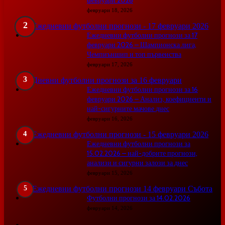
февруари 18, 2026
Ежедневни футболни прогнози за 17
февруари 2026 – Шампионска лига,
Чемпиъншип и топ първенства
февруари 17, 2026
Ежедневни футболни прогнози за 16
февруари 2026 – Анализ, коефициенти и
най-сигурните мачове днес
февруари 16, 2026
Ежедневни футболни прогнози за
15.02.2026 – най-добрите прогнози,
анализи и сигурни залози за днес
февруари 15, 2026
Футболни прогнози за 14.02.2026
февруари 14, 2026
Предишна