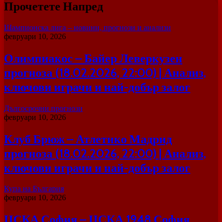
Прочетете Напред
Шампионска лига – новини, прогнози и анализи
февруари 10, 2026
Олимпиакос – Байер Леверкузен
прогноза (18.02.2026, 22:00) | Анализ,
ключови играчи и най-добър залог
Дългосрочни прогнози
февруари 10, 2026
Клуб Брюж – Атлетико Мадрид
прогноза (18.02.2026, 22:00) | Анализ,
ключови играчи и най-добър залог
Купа на България
февруари 10, 2026
ЦСКА София – ЦСКА 1948 София