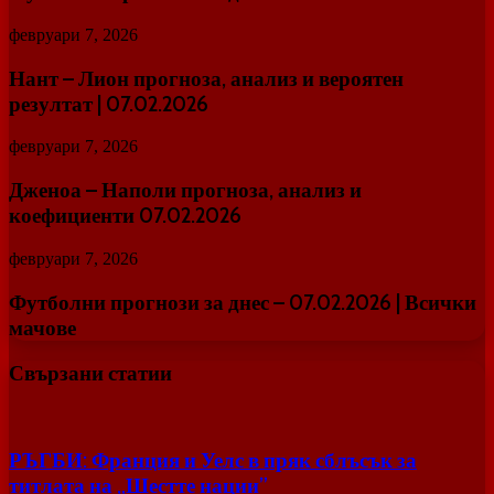
февруари 7, 2026
Нант – Лион прогноза, анализ и вероятен
резултат | 07.02.2026
февруари 7, 2026
Дженоа – Наполи прогноза, анализ и
коефициенти 07.02.2026
февруари 7, 2026
Футболни прогнози за днес – 07.02.2026 | Всички
мачове
Свързани статии
РЪГБИ: Франция и Уелс в пряк сблъсък за
титлата на „Шестте нации”