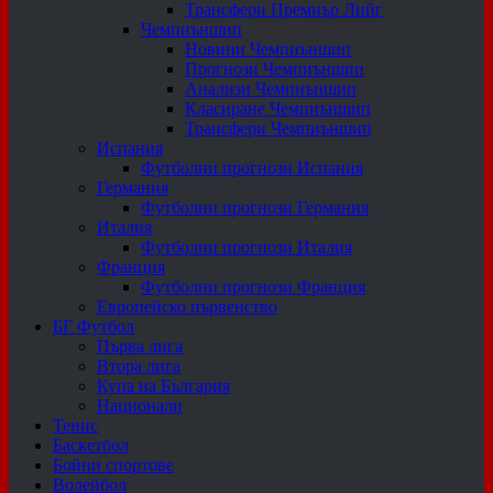
Трансфери Премиър Лийг
Чемпиъншип
Новини Чемпиъншип
Прогнози Чемпиъншип
Анализи Чемпиъншип
Класиране Чемпиъншип
Трансфери Чемпиъншип
Испания
Футболни прогнози Испания
Германия
Футболни прогнози Германия
Италия
Футболни прогнози Италия
Франция
Футболни прогнози Франция
Европейско първенство
БГ Футбол
Първа лига
Втора лига
Купа на България
Национали
Тенис
Баскетбол
Бойни спортове
Волейбол