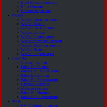
Efbet Мобилна версия
Efbet Новини
Efbet информация
WinBet
WinBet Спортни залози
WinBet Казино
WinBet LIVE Казино
WinBet Бонуси
WinBet Регистрация
WinBet платежни методи
WinBet Мобилна версия
WinBet Новини
WinBet информация
Palms Bet
Спортни залози
Palms Bet Казино
Palms Bet LIVE Казино
Palms Bet Бонуси
Palms Bet Регистрация
Платежни методи
Мобилна версия
Palms Bet Новини
Palms Bet информация
BWIN
BWIN Спортни залози