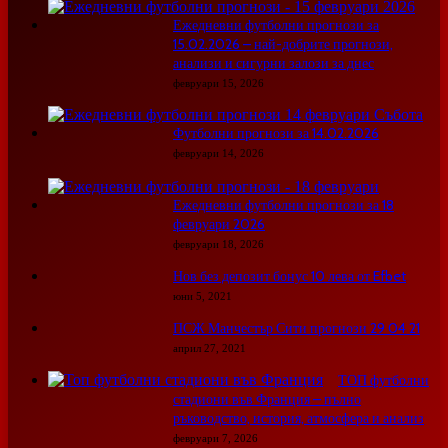
Ежедневни футболни прогнози за
15.02.2026 – най-добрите прогнози,
анализи и сигурни залози за днес
февруари 15, 2026
Футболни прогнози за 14.02.2026
февруари 14, 2026
Ежедневни футболни прогнози за 18
февруари 2026
февруари 18, 2026
Нов без депозит бонус 10 лева от Efbet
юни 5, 2021
ПСЖ Манчестър Сити прогнози 29 04 21
април 27, 2021
ТОП футболни
стадиони във Франция – пълно
ръководство, история, атмосфера и анализ
февруари 7, 2026