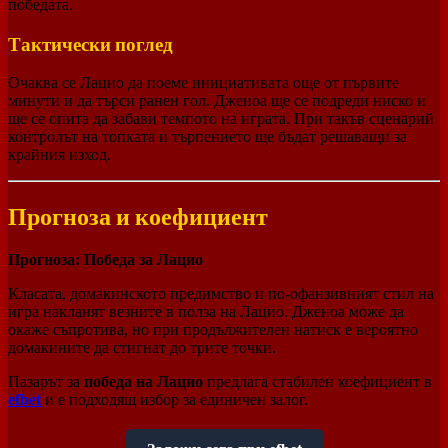
победата.
Тактически поглед
Очаква се Лацио да поеме инициативата още от първите
минути и да търси ранен гол. Дженоа ще се подреди ниско и
ще се опита да забави темпото на играта. При такъв сценарий
контролът на топката и търпението ще бъдат решаващи за
крайния изход.
Прогноза и коефициент
Прогноза: Победа за Лацио
Класата, домакинското предимство и по-офанзивният стил на
игра накланят везните в полза на Лацио. Дженоа може да
окаже съпротива, но при продължителен натиск е вероятно
домакините да стигнат до трите точки.
Пазарът за
победа на Лацио
предлага стабилен коефициент в
efbet
и е подходящ избор за единичен залог.