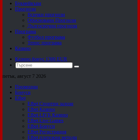
Букмейкъри
Прогнози
Всички прогнози
Обосновани Прогнози
Дългосрочни прогнози
Програма
Футбол програма
Тенис програма
Казино
Казино бонус 1300 EUR
Търсене
петък, август 7 2026
Промоции
Бонуси
Efbet
Efbet Спортни залози
Efbet Казино
Efbet LIVE Казино
Efbet Live Games
Efbet Бонуси
Efbet Регистрация
Efbet платежни методи