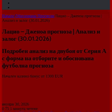
статия
Sidebar
Switch
skin
Начало
/
Обосновани Прогнози
/
Лацио – Дженоа прогноза |
Анализ и залог (30.01.2026)
Лацио – Дженоа прогноза | Анализ и
залог (30.01.2026)
Подробен анализ на двубоя от Серия А
с форма на отборите и обоснована
футболна прогноза
Начален казино бонус от 1300 EUR
януари 30, 2026
0
75
1 минута четене