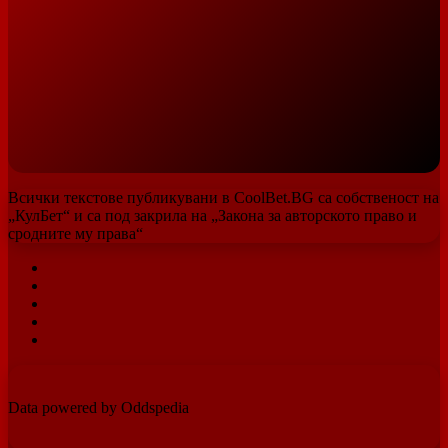
Всички текстове публикувани в CoolBet.BG са собственост на
„КулБет“ и са под закрила на „Закона за авторското право и
сродните му права“
Facebook
X
Pinterest
YouTube
Instagram
Data powered by Oddspedia