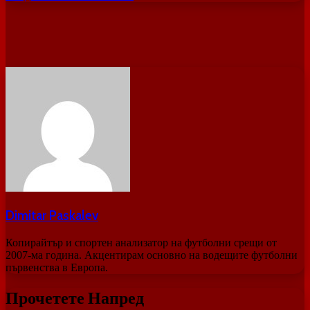
Dimitar Paskalev
Копирайтър и спортен анализатор на футболни срещи от
2007-ма година. Акцентирам основно на водещите футболни
първенства в Европа.
Прочетете Напред