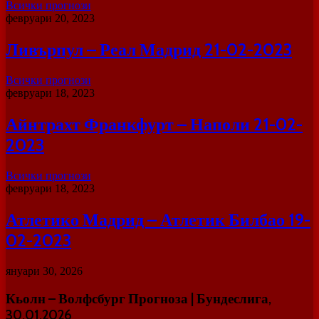
Всички прогнози
февруари 20, 2023
Ливърпул – Реал Мадрид 21-02-2023
Всички прогнози
февруари 18, 2023
Айнтрахт Франкфурт – Наполи 21-02-
2023
Всички прогнози
февруари 18, 2023
Атлетико Мадрид – Атлетик Билбао 19-
02-2023
януари 30, 2026
Кьолн – Волфсбург Прогноза | Бундеслига,
30.01.2026