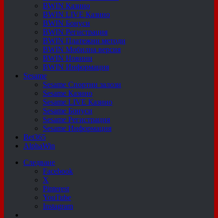
BWIN Казино
BWIN LIVE Казино
BWIN Бонуси
BWIN Регистрация
BWIN Платежни методи
BWIN Мобилна версия
BWIN Новини
BWIN Информация
Sesame
Sesame Спортни залози
Sesame Казино
Sesame LIVE Казино
Sesame Бонуси
Sesame Регистрация
Sesame Информация
Bet365
AlphaWin
Следване
Facebook
X
Pinterest
YouTube
Instagram
Случайна