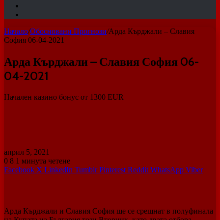
статия
Sidebar
Switch
skin
Начало
/
Обосновани Прогнози
/
Арда Кърджали – Славия
София 06-04-2021
Арда Кърджали – Славия София 06-
04-2021
Начален казино бонус от 1300 EUR
април 5, 2021
0
8
1 минута четене
Facebook
X
LinkedIn
Tumblr
Pinterest
Reddit
WhatsApp
Viber
Арда Кърджали и Славия София ще се срещнат в полуфинала
на Купата на България този Вторник, като двата отбора