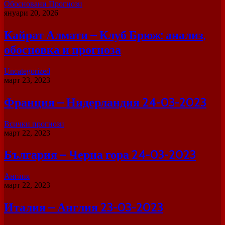
Обосновани Прогнози
януари 20, 2026
Кайрат Алмати – Клуб Брюж: анализ,
обосновка и прогноза
Uncategorized
март 23, 2023
Франция – Нидерландия 24-03-2023
Всички прогнози
март 22, 2023
България – Черна гора 24-03-2023
Англия
март 22, 2023
Италия – Англия 23-03-2023