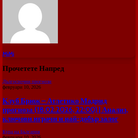
MiMi
Прочетете Напред
Дългосрочни прогнози
февруари 10, 2026
Клуб Брюж – Атлетико Мадрид
прогноза (18.02.2026, 22:00) | Анализ,
ключови играчи и най-добър залог
Купа на България
февруари 10, 2026