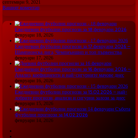
септември 9, 2021
Вашият коментар
Ежедневни футболни прогнози за 18 февруари 2026
февруари 18, 2026
Ежедневни футболни прогнози за 17 февруари 2026 –
Шампионска лига, Чемпиъншип и топ първенства
февруари 17, 2026
Ежедневни футболни прогнози за 16 февруари 2026 –
Анализ, коефициенти и най-сигурните мачове днес
февруари 16, 2026
Ежедневни футболни прогнози за 15.02.2026 – най-
добрите прогнози, анализи и сигурни залози за днес
февруари 15, 2026
Футболни прогнози за 14.02.2026
февруари 14, 2026
Предишна
страница
Следваща