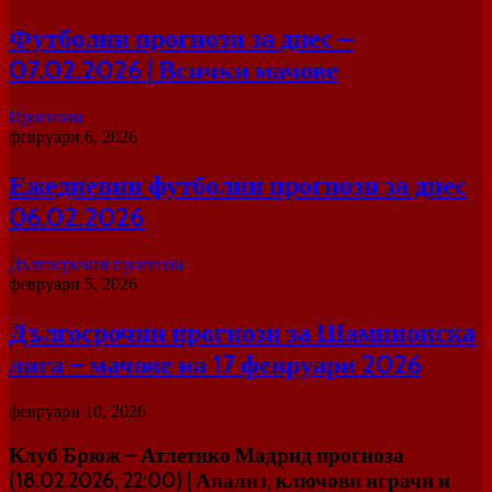
Футболни прогнози за днес –
07.02.2026 | Всички мачове
Прогнози
февруари 6, 2026
Ежедневни футболни прогнози за днес
06.02.2026
Дългосрочни прогнози
февруари 5, 2026
Дългосрочни прогнози за Шампионска
лига – мачове на 17 февруари 2026
февруари 10, 2026
Клуб Брюж – Атлетико Мадрид прогноза
(18.02.2026, 22:00) | Анализ, ключови играчи и