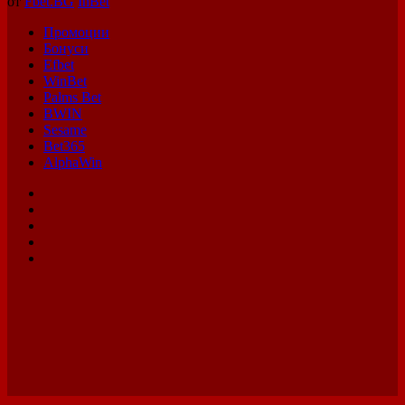
от
Fbet.BG
InBet
Промоции
Бонуси
Efbet
WinBet
Palms Bet
BWIN
Sesame
Bet365
AlphaWin
Facebook
X
Pinterest
YouTube
Instagram
Facebook
X
WhatsApp
Telegram
Back
to
top
button