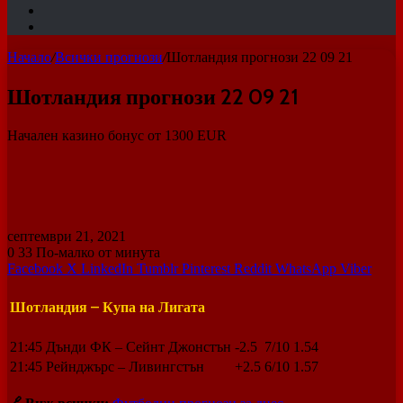
статия
Sidebar
Switch
skin
Начало
/
Всички прогнози
/
Шотландия прогнози 22 09 21
Шотландия прогнози 22 09 21
Начален казино бонус от 1300 EUR
септември 21, 2021
0
33
По-малко от минута
Facebook
X
LinkedIn
Tumblr
Pinterest
Reddit
WhatsApp
Viber
Шотландия – Купа на Лигата
21
:
45
Дънди ФК
–
Сейнт Джонстън
-2.5
7/10
1.54
21
:
45
Рейнджърс
–
Ливингстън
+2.5
6/10
1.57