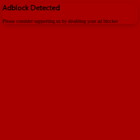
Adblock Detected
Please consider supporting us by disabling your ad blocker