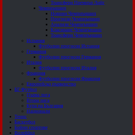
Трансфери Премиър Лийг
Чемпиъншип
Новини Чемпиъншип
Прогнози Чемпиъншип
Анализи Чемпиъншип
Класиране Чемпиъншип
Трансфери Чемпиъншип
Испания
Футболни прогнози Испания
Германия
Футболни прогнози Германия
Италия
Футболни прогнози Италия
Франция
Футболни прогнози Франция
Европейско първенство
БГ Футбол
Първа лига
Втора лига
Купа на България
Национали
Тенис
Баскетбол
Бойни спортове
Волейбол