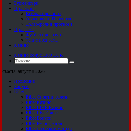
Букмейкъри
Прогнози
Всички прогнози
Обосновани Прогнози
Дългосрочни прогнози
Програма
Футбол програма
Тенис програма
Казино
Казино бонус 1300 EUR
Търсене
събота, август 8 2026
Промоции
Бонуси
Efbet
Efbet Спортни залози
Efbet Казино
Efbet LIVE Казино
Efbet Live Games
Efbet Бонуси
Efbet Регистрация
Efbet платежни методи