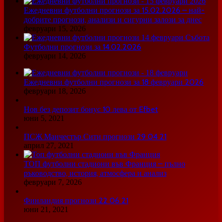
Ежедневни футболни прогнози за 15.02.2026 – най-
добрите прогнози, анализи и сигурни залози за днес
февруари 15, 2026
Футболни прогнози за 14.02.2026
февруари 14, 2026
Ежедневни футболни прогнози за 18 февруари 2026
февруари 18, 2026
Нов без депозит бонус 10 лева от Efbet
юни 5, 2021
ПСЖ Манчестър Сити прогнози 29 04 21
април 27, 2021
ТОП футболни стадиони във Франция – пълно
ръководство, история, атмосфера и анализ
февруари 7, 2026
Финландия прогнози 22 06 21
юни 21, 2021