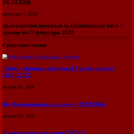
06.02.2026
февруари 5, 2026
Дългосрочни прогнози за Шампионска лига –
мачове на 17 февруари 2026
Свързани статии
Лийдс – Арсенал прогноза | Анализ и залог
(31.01.2026)
януари 30, 2026
Футболни прогнози за днес – 26.01.2026
януари 25, 2026
Нидерландия прогнози 20 05 21