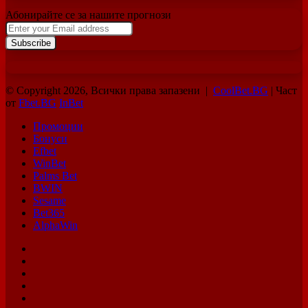
Абонирайте се за нашите прогнози
Enter
your
Email
address
© Copyright 2026, Всички права запазени |
CoolBet.BG
| Част
от
Fbet.BG
InBet
Промоции
Бонуси
Efbet
WinBet
Palms Bet
BWIN
Sesame
Bet365
AlphaWin
Facebook
X
Pinterest
YouTube
Instagram