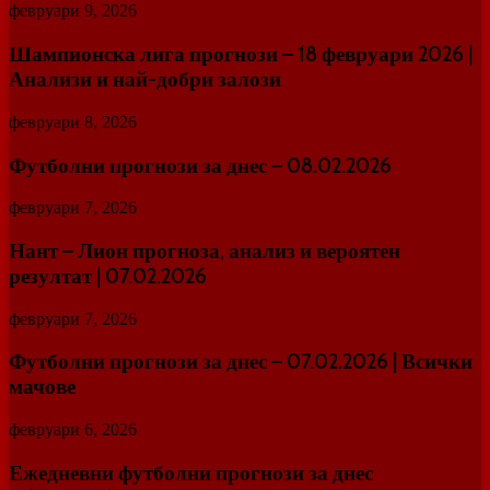
февруари 9, 2026
Шампионска лига прогнози – 18 февруари 2026 |
Анализи и най-добри залози
февруари 8, 2026
Футболни прогнози за днес – 08.02.2026
февруари 7, 2026
Нант – Лион прогноза, анализ и вероятен
резултат | 07.02.2026
февруари 7, 2026
Футболни прогнози за днес – 07.02.2026 | Всички
мачове
февруари 6, 2026
Ежедневни футболни прогнози за днес