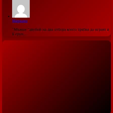
Мариана
"Мъжки "двубой на два отбора които трябва да играят в
Б груп...