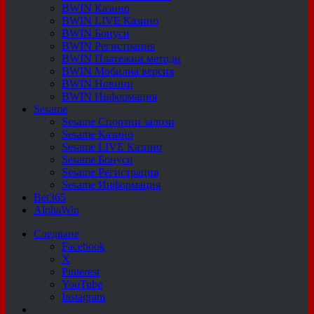
BWIN Казино
BWIN LIVE Казино
BWIN Бонуси
BWIN Регистрация
BWIN Платежни методи
BWIN Мобилна версия
BWIN Новини
BWIN Информация
Sesame
Sesame Спортни залози
Sesame Казино
Sesame LIVE Казино
Sesame Бонуси
Sesame Регистрация
Sesame Информация
Bet365
AlphaWin
Следване
Facebook
X
Pinterest
YouTube
Instagram
Случайна