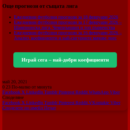
Още прогнози от същата лига
Ежедневни футболни прогнози за 18 февруари 2026
Ежедневни футболни прогнози за 17 февруари 2026 –
Шампионска лига, Чемпиъншип и топ първенства
Ежедневни футболни прогнози за 16 февруари 2026 –
Анализ, коефициенти и най-сигурните мачове днес
Играй сега – най-добри коефициенти
май 20, 2021
0
23
По-малко от минута
Facebook
X
LinkedIn
Tumblr
Pinterest
Reddit
WhatsApp
Viber
Споделяне
Facebook
X
LinkedIn
Tumblr
Pinterest
Reddit
VKontakte
Viber
Споделете по имейл
Печат