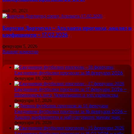
май 20, 2021
Борусия Дортмунд – Аталанта прогноза, анализ и
коефициенти – 17.02.2026
февруари 5, 2026
Вашият коментар
Ежедневни футболни прогнози за 18 февруари 2026
февруари 18, 2026
Ежедневни футболни прогнози за 17 февруари 2026 –
Шампионска лига, Чемпиъншип и топ първенства
февруари 17, 2026
Ежедневни футболни прогнози за 16 февруари 2026 –
Анализ, коефициенти и най-сигурните мачове днес
февруари 16, 2026
Ежедневни футболни прогнози за 15.02.2026 – най-