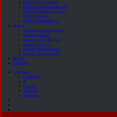
BWIN Регистрация
BWIN Платежни методи
BWIN Мобилна версия
BWIN Новини
BWIN Информация
Sesame
Sesame Спортни залози
Sesame Казино
Sesame LIVE Казино
Sesame Бонуси
Sesame Регистрация
Sesame Информация
Bet365
AlphaWin
Следване
Facebook
X
Pinterest
YouTube
Instagram
Случайна
статия
Sidebar
Switch
skin