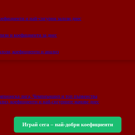
оефициенти и най-сигурни залози днес
лизи и коефициенти за днес
алози, коефициенти и анализ
мпионска лига, Чемпиъншип и топ първенства
лиз, коефициенти и най-сигурните мачове днес
Играй сега – най-добри коефициенти