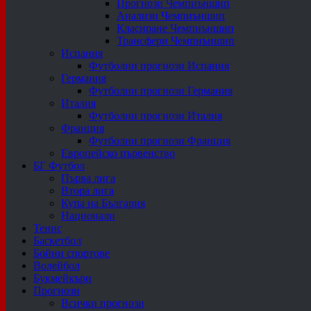
Прогнози Чемпиъншип
Анализи Чемпиъншип
Класиране Чемпиъншип
Трансфери Чемпиъншип
Испания
Футболни прогнози Испания
Германия
Футболни прогнози Германия
Италия
Футболни прогнози Италия
Франция
Футболни прогнози Франция
Европейско първенство
БГ Футбол
Първа лига
Втора лига
Купа на България
Национали
Тенис
Баскетбол
Бойни спортове
Волейбол
Букмейкъри
Прогнози
Всички прогнози