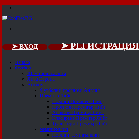
Menu
Търсене
➤ РЕГИСТРАЦИЯ
➤ ВХОД
Начало
Футбол
Шампионска лига
Лига Европа
Англия
Футболни прогнози Англия
Премиър Лийг
Новини Премиър Лийг
Прогнози Премиър Лийг
Анализи Премиър Лийг
Класиране Премиър Лийг
Трансфери Премиър Лийг
Чемпиъншип
Новини Чемпиъншип