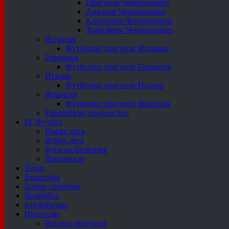
Прогнози Чемпиъншип
Анализи Чемпиъншип
Класиране Чемпиъншип
Трансфери Чемпиъншип
Испания
Футболни прогнози Испания
Германия
Футболни прогнози Германия
Италия
Футболни прогнози Италия
Франция
Футболни прогнози Франция
Европейско първенство
БГ Футбол
Първа лига
Втора лига
Купа на България
Национали
Тенис
Баскетбол
Бойни спортове
Волейбол
Букмейкъри
Прогнози
Всички прогнози