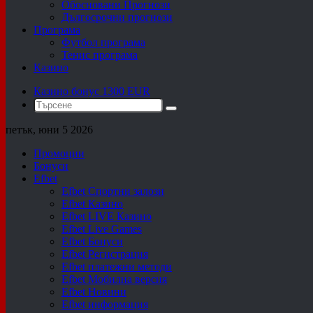
Обосновани Прогнози
Дългосрочни прогнози
Програма
Футбол програма
Тенис програма
Казино
Казино бонус 1300 EUR
Търсене
петък, юни 5 2026
Промоции
Бонуси
Efbet
Efbet Спортни залози
Efbet Казино
Efbet LIVE Казино
Efbet Live Games
Efbet Бонуси
Efbet Регистрация
Efbet платежни методи
Efbet Мобилна версия
Efbet Новини
Efbet информация