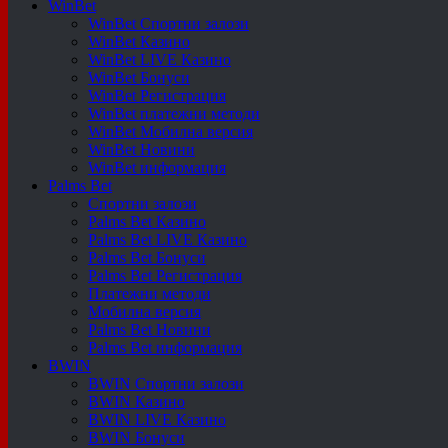
WinBet
WinBet Спортни залози
WinBet Казино
WinBet LIVE Казино
WinBet Бонуси
WinBet Регистрация
WinBet платежни методи
WinBet Мобилна версия
WinBet Новини
WinBet информация
Palms Bet
Спортни залози
Palms Bet Казино
Palms Bet LIVE Казино
Palms Bet Бонуси
Palms Bet Регистрация
Платежни методи
Мобилна версия
Palms Bet Новини
Palms Bet информация
BWIN
BWIN Спортни залози
BWIN Казино
BWIN LIVE Казино
BWIN Бонуси