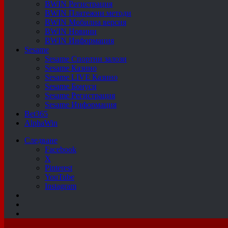
BWIN Регистрация
BWIN Платежни методи
BWIN Мобилна версия
BWIN Новини
BWIN Информация
Sesame
Sesame Спортни залози
Sesame Казино
Sesame LIVE Казино
Sesame Бонуси
Sesame Регистрация
Sesame Информация
Bet365
AlphaWin
Следване
Facebook
X
Pinterest
YouTube
Instagram
Случайна
статия
Sidebar
Switch
skin