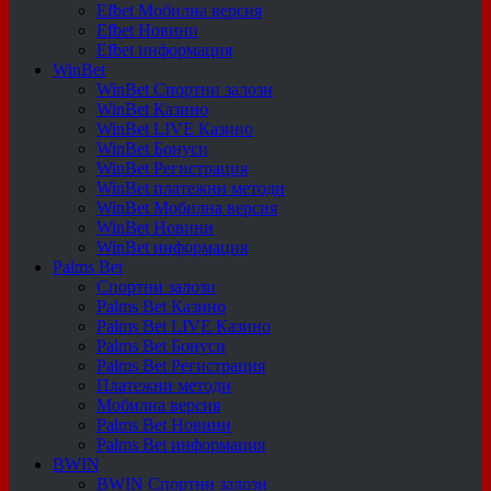
Efbet Мобилна версия
Efbet Новини
Efbet информация
WinBet
WinBet Спортни залози
WinBet Казино
WinBet LIVE Казино
WinBet Бонуси
WinBet Регистрация
WinBet платежни методи
WinBet Мобилна версия
WinBet Новини
WinBet информация
Palms Bet
Спортни залози
Palms Bet Казино
Palms Bet LIVE Казино
Palms Bet Бонуси
Palms Bet Регистрация
Платежни методи
Мобилна версия
Palms Bet Новини
Palms Bet информация
BWIN
BWIN Спортни залози