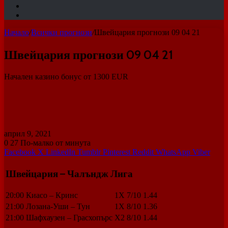
статия
Sidebar
Switch
skin
Начало
/
Всички прогнози
/
Швейцария прогнози 09 04 21
Швейцария прогнози 09 04 21
Начален казино бонус от 1300 EUR
април 9, 2021
0
27
По-малко от минута
Facebook
X
LinkedIn
Tumblr
Pinterest
Reddit
WhatsApp
Viber
Швейцария – Чалъндж Лига
20
:
00
Киасо
–
Кринс
1X
7/10
1.44
21
:
00
Лозана-Уши
–
Тун
1X
8/10
1.36
21
:
00
Шафхаузен
–
Грасхопърс
X2
8/10
1.44