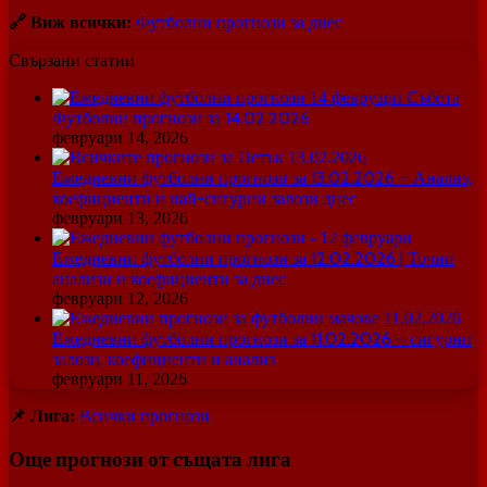
🔗 Виж всички:
Футболни прогнози за днес
Свързани статии
Футболни прогнози за 14.02.2026
февруари 14, 2026
Ежедневни футболни прогнози за 13.02.2026 – Анализ,
коефициенти и най-сигурни залози днес
февруари 13, 2026
Ежедневни футболни прогнози за 12.02.2026 | Точни
анализи и коефициенти за днес
февруари 12, 2026
Ежедневни футболни прогнози за 11.02.2026 – сигурни
залози, коефициенти и анализ
февруари 11, 2026
📌 Лига:
Всички прогнози
Още прогнози от същата лига