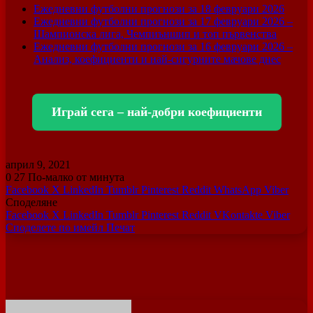
Ежедневни футболни прогнози за 18 февруари 2026
Ежедневни футболни прогнози за 17 февруари 2026 –
Шампионска лига, Чемпиъншип и топ първенства
Ежедневни футболни прогнози за 16 февруари 2026 –
Анализ, коефициенти и най-сигурните мачове днес
Играй сега – най-добри коефициенти
април 9, 2021
0
27
По-малко от минута
Facebook
X
LinkedIn
Tumblr
Pinterest
Reddit
WhatsApp
Viber
Споделяне
Facebook
X
LinkedIn
Tumblr
Pinterest
Reddit
VKontakte
Viber
Споделете по имейл
Печат