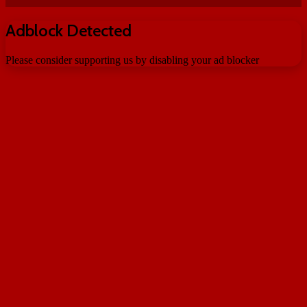
Adblock Detected
Please consider supporting us by disabling your ad blocker