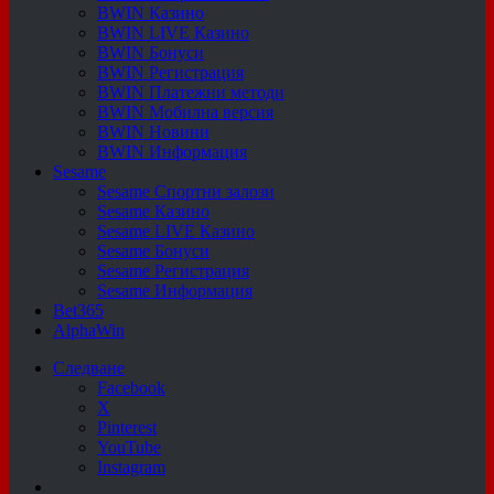
BWIN Казино
BWIN LIVE Казино
BWIN Бонуси
BWIN Регистрация
BWIN Платежни методи
BWIN Мобилна версия
BWIN Новини
BWIN Информация
Sesame
Sesame Спортни залози
Sesame Казино
Sesame LIVE Казино
Sesame Бонуси
Sesame Регистрация
Sesame Информация
Bet365
AlphaWin
Следване
Facebook
X
Pinterest
YouTube
Instagram
Случайна