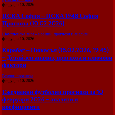
февруари 10, 2026
ЦСКА София – ЦСКА 1948 София
Прогноза (10.02.2026)
Шампионска лига – новини, прогнози и анализи
февруари 10, 2026
Карабаг – Нюкасъл (18.02.2026, 19:45)
– Детайлен анализ, прогноза и ключови
фактори
Всички прогнози
февруари 10, 2026
Ежедневни футболни прогнози за 10
февруари 2026 – анализи и
коефициенти