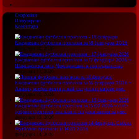
страница
Следваща
страница
Скорошни
Популярени
Коментари
Ежедневни футболни прогнози за 18 февруари 2026
февруари 18, 2026
Ежедневни футболни прогнози за 17 февруари 2026 –
Шампионска лига, Чемпиъншип и топ първенства
февруари 17, 2026
Ежедневни футболни прогнози за 16 февруари 2026 –
Анализ, коефициенти и най-сигурните мачове днес
февруари 16, 2026
Ежедневни футболни прогнози за 15.02.2026 – най-
добрите прогнози, анализи и сигурни залози за днес
февруари 15, 2026
Футболни прогнози за 14.02.2026
февруари 14, 2026