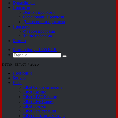
Букмейкъри
Прогнози
Всички прогнози
Обосновани Прогнози
Дългосрочни прогнози
Програма
Футбол програма
Тенис програма
Казино
Казино бонус 1300 EUR
Търсене
петък, август 7 2026
Промоции
Бонуси
Efbet
Efbet Спортни залози
Efbet Казино
Efbet LIVE Казино
Efbet Live Games
Efbet Бонуси
Efbet Регистрация
Efbet платежни методи