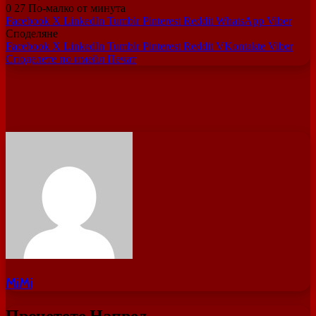
0
27
По-малко от минута
Facebook
X
LinkedIn
Tumblr
Pinterest
Reddit
WhatsApp
Viber
Споделяне
Facebook
X
LinkedIn
Tumblr
Pinterest
Reddit
VKontakte
Viber
Споделете по имейл
Печат
MiMi
Прочетете Напред