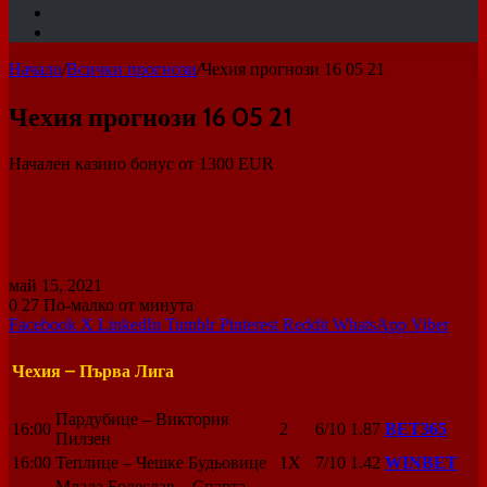
статия
Sidebar
Switch
skin
Начало
/
Всички прогнози
/
Чехия прогнози 16 05 21
Чехия прогнози 16 05 21
Начален казино бонус от 1300 EUR
май 15, 2021
0
27
По-малко от минута
Facebook
X
LinkedIn
Tumblr
Pinterest
Reddit
WhatsApp
Viber
Чехия – Първа Лига
Пардубице
–
Виктория
16
:
00
2
6/10
1.87
BET365
Пилзен
16
:
00
Теплице
–
Чешке Будьовице
1X
7/10
1.42
WINBET
Млада Болеслав
–
Спарта