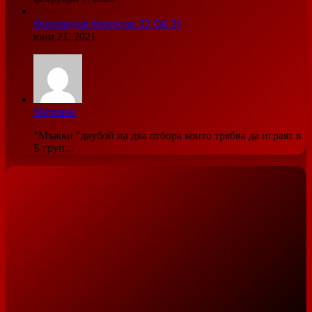
Финландия прогнози 22 06 21
юни 21, 2021
Мариана
"Мъжки "двубой на два отбора които трябва да играят в
Б груп...