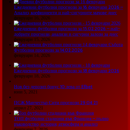
Ежедневни футболни прогнози за 16 февруари 2026 –
Анализ, коефициенти и най-сигурните мачове днес
февруари 16, 2026
Ежедневни футболни прогнози за 15.02.2026 – най-
добрите прогнози, анализи и сигурни залози за днес
февруари 15, 2026
Футболни прогнози за 14.02.2026
февруари 14, 2026
Ежедневни футболни прогнози за 18 февруари 2026
февруари 18, 2026
Нов без депозит бонус 10 лева от Efbet
юни 5, 2021
ПСЖ Манчестър Сити прогнози 29 04 21
април 27, 2021
ТОП футболни стадиони във Франция – пълно
ръководство, история, атмосфера и анализ
февруари 7, 2026