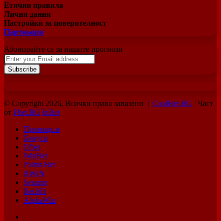
Етични правила
Лични данни
Настройки за поверителност
Партньори
Абонирайте се за нашите прогнози
Enter
your
Email
address
© Copyright 2026, Всички права запазени |
CoolBet.BG
| Част
от
Fbet.BG
InBet
Промоции
Бонуси
Efbet
WinBet
Palms Bet
BWIN
Sesame
Bet365
AlphaWin
Facebook