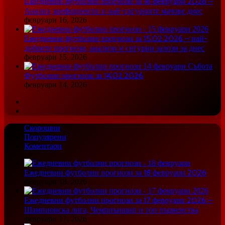
Ежедневни футболни прогнози за 16 февруари 2026 –
Анализ, коефициенти и най-сигурните мачове днес
февруари 16, 2026
Ежедневни футболни прогнози за 15.02.2026 – най-
добрите прогнози, анализи и сигурни залози за днес
февруари 15, 2026
Футболни прогнози за 14.02.2026
февруари 14, 2026
Предишна
страница
Следваща
страница
Скорошни
Популярени
Коментари
Ежедневни футболни прогнози за 18 февруари 2026
февруари 18, 2026
Ежедневни футболни прогнози за 17 февруари 2026 –
Шампионска лига, Чемпиъншип и топ първенства
февруари 17, 2026