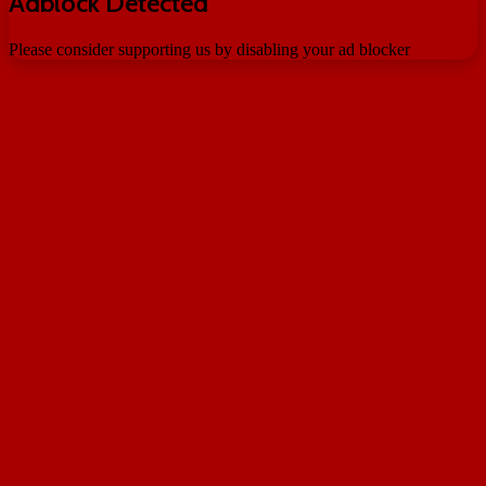
Adblock Detected
Please consider supporting us by disabling your ad blocker