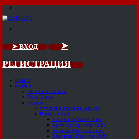
Menu
Търсене
➤
➤ ВХОД
РЕГИСТРАЦИЯ
Начало
Футбол
Шампионска лига
Лига Европа
Англия
Футболни прогнози Англия
Премиър Лийг
Новини Премиър Лийг
Прогнози Премиър Лийг
Анализи Премиър Лийг
Класиране Премиър Лийг