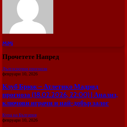
MiMi
Прочетете Напред
Дългосрочни прогнози
февруари 10, 2026
Клуб Брюж – Атлетико Мадрид
прогноза (18.02.2026, 22:00) | Анализ,
ключови играчи и най-добър залог
Купа на България
февруари 10, 2026