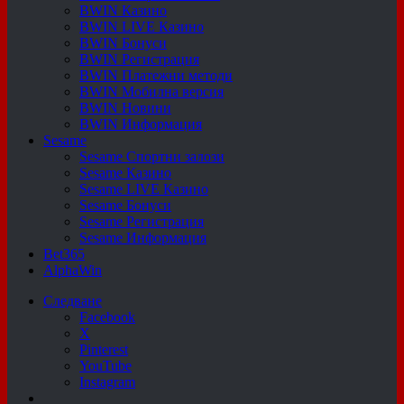
BWIN Казино
BWIN LIVE Казино
BWIN Бонуси
BWIN Регистрация
BWIN Платежни методи
BWIN Мобилна версия
BWIN Новини
BWIN Информация
Sesame
Sesame Спортни залози
Sesame Казино
Sesame LIVE Казино
Sesame Бонуси
Sesame Регистрация
Sesame Информация
Bet365
AlphaWin
Следване
Facebook
X
Pinterest
YouTube
Instagram
Случайна