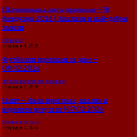
Шампионска лига прогнози – 18
февруари 2026 | Анализи и най-добри
залози
Прогнози
февруари 8, 2026
Футболни прогнози за днес –
08.02.2026
Футболни прогнози Франция
февруари 7, 2026
Нант – Лион прогноза, анализ и
вероятен резултат | 07.02.2026
Всички прогнози
февруари 7, 2026