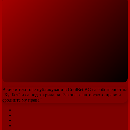
Всички текстове публикувани в CoolBet.BG са собственост на
„КулБет“ и са под закрила на „Закона за авторското право и
сродните му права“
Facebook
X
Pinterest
YouTube