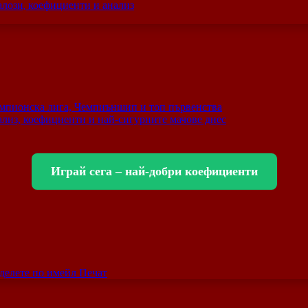
алози, коефициенти и анализ
мпионска лига, Чемпиъншип и топ първенства
лиз, коефициенти и най-сигурните мачове днес
Играй сега – най-добри коефициенти
делете по имейл
Печат