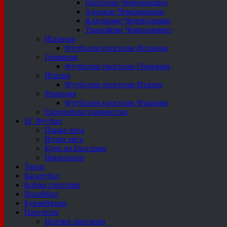
Прогнози Чемпиъншип
Анализи Чемпиъншип
Класиране Чемпиъншип
Трансфери Чемпиъншип
Испания
Футболни прогнози Испания
Германия
Футболни прогнози Германия
Италия
Футболни прогнози Италия
Франция
Футболни прогнози Франция
Европейско първенство
БГ Футбол
Първа лига
Втора лига
Купа на България
Национали
Тенис
Баскетбол
Бойни спортове
Волейбол
Букмейкъри
Прогнози
Всички прогнози