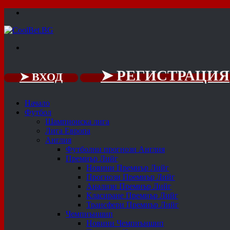
Menu
Търсене
➤ РЕГИСТРАЦИЯ
➤ ВХОД
Начало
Футбол
Шампионска лига
Лига Европа
Англия
Футболни прогнози Англия
Премиър Лийг
Новини Премиър Лийг
Прогнози Премиър Лийг
Анализи Премиър Лийг
Класиране Премиър Лийг
Трансфери Премиър Лийг
Чемпиъншип
Новини Чемпиъншип