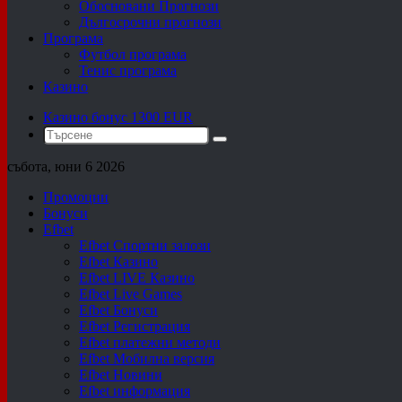
Обосновани Прогнози
Дългосрочни прогнози
Програма
Футбол програма
Тенис програма
Казино
Казино бонус 1300 EUR
Търсене
събота, юни 6 2026
Промоции
Бонуси
Efbet
Efbet Спортни залози
Efbet Казино
Efbet LIVE Казино
Efbet Live Games
Efbet Бонуси
Efbet Регистрация
Efbet платежни методи
Efbet Мобилна версия
Efbet Новини
Efbet информация