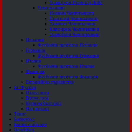
Трансфери Премиър Лийг
Чемпиъншип
Новини Чемпиъншип
Прогнози Чемпиъншип
Анализи Чемпиъншип
Класиране Чемпиъншип
Трансфери Чемпиъншип
Испания
Футболни прогнози Испания
Германия
Футболни прогнози Германия
Италия
Футболни прогнози Италия
Франция
Футболни прогнози Франция
Европейско първенство
БГ Футбол
Първа лига
Втора лига
Купа на България
Национали
Тенис
Баскетбол
Бойни спортове
Волейбол