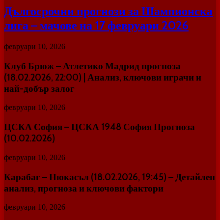
Дългосрочни прогнози за Шампионска
лига – мачове на 17 февруари 2026
февруари 10, 2026
Клуб Брюж – Атлетико Мадрид прогноза
(18.02.2026, 22:00) | Анализ, ключови играчи и
най-добър залог
февруари 10, 2026
ЦСКА София – ЦСКА 1948 София Прогноза
(10.02.2026)
февруари 10, 2026
Карабаг – Нюкасъл (18.02.2026, 19:45) – Детайлен
анализ, прогноза и ключови фактори
февруари 10, 2026