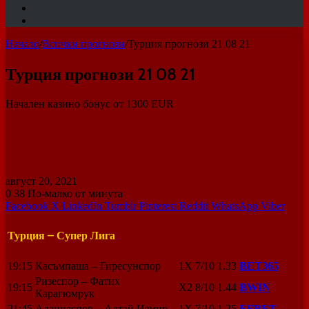
статия
Sidebar
Switch
skin
Начало
/
Всички прогнози
/
Турция прогнози 21 08 21
Турция прогнози 21 08 21
Начален казино бонус от 1300 EUR
август 20, 2021
0
38
По-малко от минута
Facebook
X
LinkedIn
Tumblr
Pinterest
Reddit
WhatsApp
Viber
Турция – Супер Лига
19
:
15
Касъмпаша
–
Гиресунспор
1X
7/10
1.33
BET365
Ризеспор
–
Фатих
19
:
15
X2
8/10
1.44
BWIN
Карагюмрук
21
:
45
Аланияспор
–
Алтай Измир
1X
7/10
1.25
EFBET