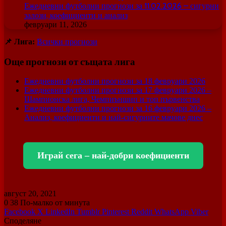
Ежедневни футболни прогнози за 11.02.2026 – сигурни
залози, коефициенти и анализ
февруари 11, 2026
📌 Лига:
Всички прогнози
Още прогнози от същата лига
Ежедневни футболни прогнози за 18 февруари 2026
Ежедневни футболни прогнози за 17 февруари 2026 –
Шампионска лига, Чемпиъншип и топ първенства
Ежедневни футболни прогнози за 16 февруари 2026 –
Анализ, коефициенти и най-сигурните мачове днес
Играй сега – най-добри коефициенти
август 20, 2021
0
38
По-малко от минута
Facebook
X
LinkedIn
Tumblr
Pinterest
Reddit
WhatsApp
Viber
Споделяне