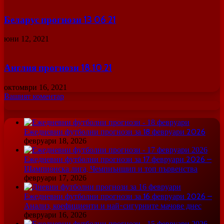
Беларус прогнози 13 06 21
юни 12, 2021
Англия прогнози 18.10.21
октомври 16, 2021
Вашият коментар
Ежедневни футболни прогнози за 18 февруари 2026
февруари 18, 2026
Ежедневни футболни прогнози за 17 февруари 2026 –
Шампионска лига, Чемпиъншип и топ първенства
февруари 17, 2026
Ежедневни футболни прогнози за 16 февруари 2026 –
Анализ, коефициенти и най-сигурните мачове днес
февруари 16, 2026