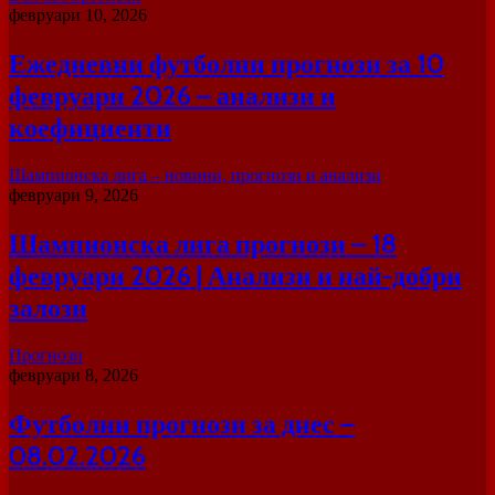
февруари 10, 2026
Ежедневни футболни прогнози за 10
февруари 2026 – анализи и
коефициенти
Шампионска лига – новини, прогнози и анализи
февруари 9, 2026
Шампионска лига прогнози – 18
февруари 2026 | Анализи и най-добри
залози
Прогнози
февруари 8, 2026
Футболни прогнози за днес –
08.02.2026