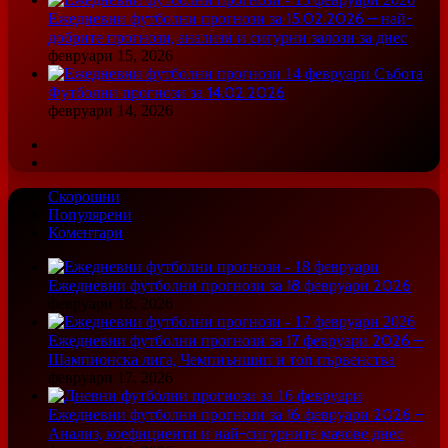
Ежедневни футболни прогнози за 15.02.2026 – най-
добрите прогнози, анализи и сигурни залози за днес
февруари 15, 2026
Футболни прогнози за 14.02.2026
февруари 14, 2026
Предишна
страница
Следваща
страница
Скорошни
Популярени
Коментари
Ежедневни футболни прогнози за 18 февруари 2026
февруари 18, 2026
Ежедневни футболни прогнози за 17 февруари 2026 –
Шампионска лига, Чемпиъншип и топ първенства
февруари 17, 2026
Ежедневни футболни прогнози за 16 февруари 2026 –
Анализ, коефициенти и най-сигурните мачове днес