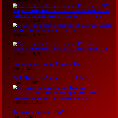
февруари 16, 2026
Ежедневни футболни прогнози за 15.02.2026 – най-
добрите прогнози, анализи и сигурни залози за днес
февруари 15, 2026
Футболни прогнози за 14.02.2026
февруари 14, 2026
Ежедневни футболни прогнози за 18 февруари 2026
февруари 18, 2026
Нов без депозит бонус 10 лева от Efbet
юни 5, 2021
ПСЖ Манчестър Сити прогнози 29 04 21
април 27, 2021
ТОП футболни стадиони във Франция – пълно
ръководство, история, атмосфера и анализ
февруари 7, 2026
Финландия прогнози 22 06 21
юни 21, 2021