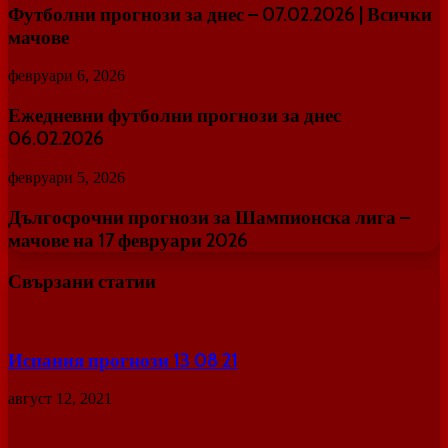
Футболни прогнози за днес – 07.02.2026 | Всички
мачове
февруари 6, 2026
Ежедневни футболни прогнози за днес
06.02.2026
февруари 5, 2026
Дългосрочни прогнози за Шампионска лига –
мачове на 17 февруари 2026
Свързани статии
Испания прогнози 13 08 21
август 12, 2021