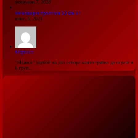
февруари 7, 2026
Финландия прогнози 22 06 21
юни 21, 2021
Мариана
"Мъжки "двубой на два отбора които трябва да играят в
Б груп...