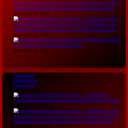
Ежедневни футболни прогнози за 16 февруари 2026 –
Анализ, коефициенти и най-сигурните мачове днес
февруари 16, 2026
Ежедневни футболни прогнози за 15.02.2026 – най-
добрите прогнози, анализи и сигурни залози за днес
февруари 15, 2026
Футболни прогнози за 14.02.2026
февруари 14, 2026
Предишна
страница
Следваща
страница
Скорошни
Популярени
Коментари
Ежедневни футболни прогнози за 18 февруари 2026
февруари 18, 2026
Ежедневни футболни прогнози за 17 февруари 2026 –
Шампионска лига, Чемпиъншип и топ първенства
февруари 17, 2026