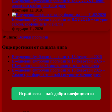
Ежедневни футболни прогнози за 12.02.2026 | Точни
анализи и коефициенти за днес
февруари 12, 2026
Ежедневни футболни прогнози за 11.02.2026 – сигурни
залози, коефициенти и анализ
февруари 11, 2026
📌 Лига:
Всички прогнози
Още прогнози от същата лига
Ежедневни футболни прогнози за 18 февруари 2026
Ежедневни футболни прогнози за 17 февруари 2026 –
Шампионска лига, Чемпиъншип и топ първенства
Ежедневни футболни прогнози за 16 февруари 2026 –
Анализ, коефициенти и най-сигурните мачове днес
Играй сега – най-добри коефициенти