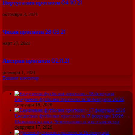
Португалия прогнози 04 10 21
октомври 2, 2021
Чехия прогнози 28 03 21
март 27, 2021
Австрия прогнози 02.11.21
ноември 1, 2021
Вашият коментар
Ежедневни футболни прогнози за 18 февруари 2026
февруари 18, 2026
Ежедневни футболни прогнози за 17 февруари 2026 –
Шампионска лига, Чемпиъншип и топ първенства
февруари 17, 2026