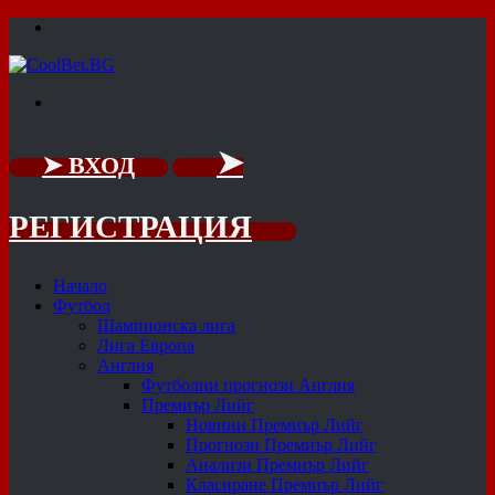
Menu
Търсене
➤
➤ ВХОД
РЕГИСТРАЦИЯ
Начало
Футбол
Шампионска лига
Лига Европа
Англия
Футболни прогнози Англия
Премиър Лийг
Новини Премиър Лийг
Прогнози Премиър Лийг
Анализи Премиър Лийг
Класиране Премиър Лийг