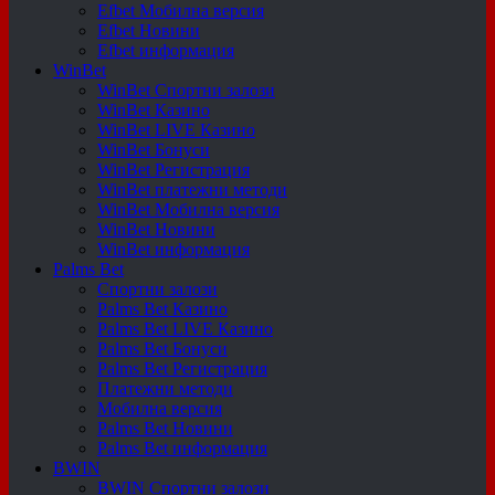
Efbet Мобилна версия
Efbet Новини
Efbet информация
WinBet
WinBet Спортни залози
WinBet Казино
WinBet LIVE Казино
WinBet Бонуси
WinBet Регистрация
WinBet платежни методи
WinBet Мобилна версия
WinBet Новини
WinBet информация
Palms Bet
Спортни залози
Palms Bet Казино
Palms Bet LIVE Казино
Palms Bet Бонуси
Palms Bet Регистрация
Платежни методи
Мобилна версия
Palms Bet Новини
Palms Bet информация
BWIN
BWIN Спортни залози