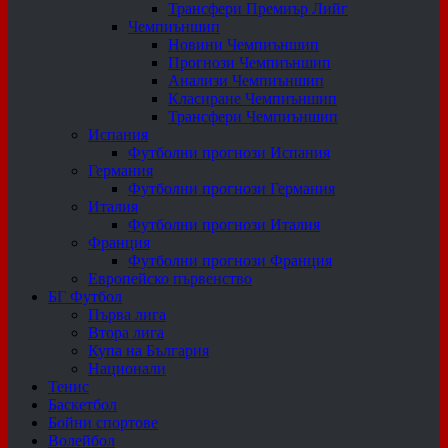
Трансфери Премиър Лийг
Чемпиъншип
Новини Чемпиъншип
Прогнози Чемпиъншип
Анализи Чемпиъншип
Класиране Чемпиъншип
Трансфери Чемпиъншип
Испания
Футболни прогнози Испания
Германия
Футболни прогнози Германия
Италия
Футболни прогнози Италия
Франция
Футболни прогнози Франция
Европейско първенство
БГ Футбол
Първа лига
Втора лига
Купа на България
Национали
Тенис
Баскетбол
Бойни спортове
Волейбол