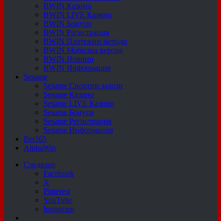
BWIN Казино
BWIN LIVE Казино
BWIN Бонуси
BWIN Регистрация
BWIN Платежни методи
BWIN Мобилна версия
BWIN Новини
BWIN Информация
Sesame
Sesame Спортни залози
Sesame Казино
Sesame LIVE Казино
Sesame Бонуси
Sesame Регистрация
Sesame Информация
Bet365
AlphaWin
Следване
Facebook
X
Pinterest
YouTube
Instagram
Случайна