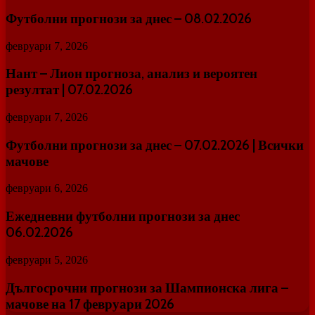
Футболни прогнози за днес – 08.02.2026
февруари 7, 2026
Нант – Лион прогноза, анализ и вероятен
резултат | 07.02.2026
февруари 7, 2026
Футболни прогнози за днес – 07.02.2026 | Всички
мачове
февруари 6, 2026
Ежедневни футболни прогнози за днес
06.02.2026
февруари 5, 2026
Дългосрочни прогнози за Шампионска лига –
мачове на 17 февруари 2026