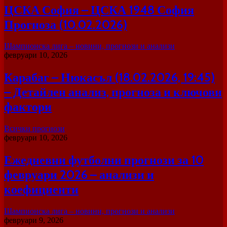
ЦСКА София – ЦСКА 1948 София
Прогноза (10.02.2026)
Шампионска лига – новини, прогнози и анализи
февруари 10, 2026
Карабаг – Нюкасъл (18.02.2026, 19:45)
– Детайлен анализ, прогноза и ключови
фактори
Всички прогнози
февруари 10, 2026
Ежедневни футболни прогнози за 10
февруари 2026 – анализи и
коефициенти
Шампионска лига – новини, прогнози и анализи
февруари 9, 2026