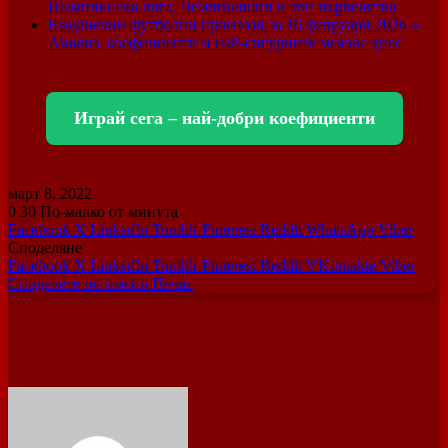
Шампионска лига, Чемпиъншип и топ първенства
Ежедневни футболни прогнози за 16 февруари 2026 –
Анализ, коефициенти и най-сигурните мачове днес
Играй сега – най-добри коефициенти
март 8, 2022
0
30
По-малко от минута
Facebook
X
LinkedIn
Tumblr
Pinterest
Reddit
WhatsApp
Viber
Споделяне
Facebook
X
LinkedIn
Tumblr
Pinterest
Reddit
VKontakte
Viber
Споделете по имейл
Печат