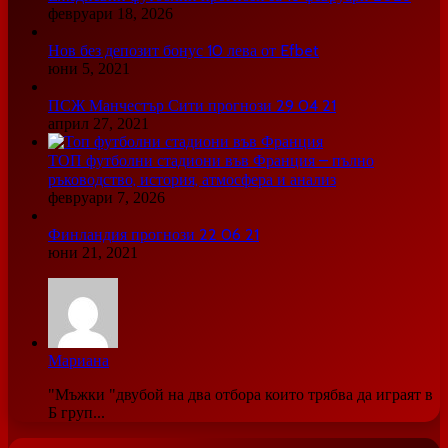
февруари 18, 2026
Нов без депозит бонус 10 лева от Efbet
юни 5, 2021
ПСЖ Манчестър Сити прогнози 29 04 21
април 27, 2021
ТОП футболни стадиони във Франция – пълно
ръководство, история, атмосфера и анализ
февруари 7, 2026
Финландия прогнози 22 06 21
юни 21, 2021
Мариана
"Мъжки "двубой на два отбора които трябва да играят в
Б груп...