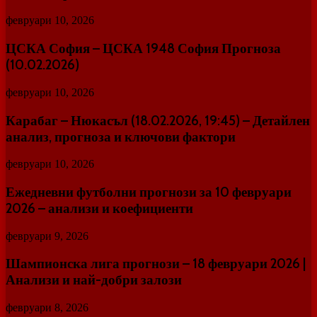
февруари 10, 2026
ЦСКА София – ЦСКА 1948 София Прогноза
(10.02.2026)
февруари 10, 2026
Карабаг – Нюкасъл (18.02.2026, 19:45) – Детайлен
анализ, прогноза и ключови фактори
февруари 10, 2026
Ежедневни футболни прогнози за 10 февруари
2026 – анализи и коефициенти
февруари 9, 2026
Шампионска лига прогнози – 18 февруари 2026 |
Анализи и най-добри залози
февруари 8, 2026