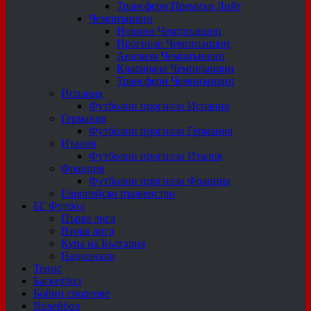
Трансфери Премиър Лийг
Чемпиъншип
Новини Чемпиъншип
Прогнози Чемпиъншип
Анализи Чемпиъншип
Класиране Чемпиъншип
Трансфери Чемпиъншип
Испания
Футболни прогнози Испания
Германия
Футболни прогнози Германия
Италия
Футболни прогнози Италия
Франция
Футболни прогнози Франция
Европейско първенство
БГ Футбол
Първа лига
Втора лига
Купа на България
Национали
Тенис
Баскетбол
Бойни спортове
Волейбол