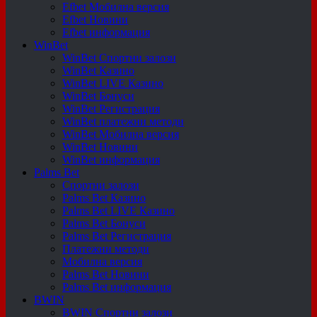
Efbet Мобилна версия
Efbet Новини
Efbet информация
WinBet
WinBet Спортни залози
WinBet Казино
WinBet LIVE Казино
WinBet Бонуси
WinBet Регистрация
WinBet платежни методи
WinBet Мобилна версия
WinBet Новини
WinBet информация
Palms Bet
Спортни залози
Palms Bet Казино
Palms Bet LIVE Казино
Palms Bet Бонуси
Palms Bet Регистрация
Платежни методи
Мобилна версия
Palms Bet Новини
Palms Bet информация
BWIN
BWIN Спортни залози