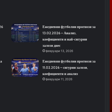
26
Ежедневни футболни прогнози за
13.02.2026 – Анализ,
коефициенти и най-сигурни
залози днес
февруари 13, 2026
за
Ежедневни футболни прогнози за
11.02.2026 – сигурни залози,
коефициенти и анализ
февруари 11, 2026