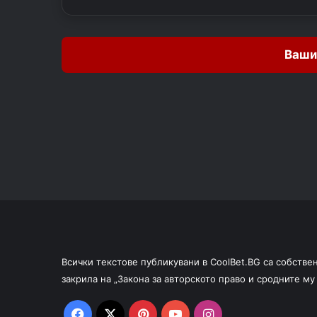
Ваши
Всички текстове публикувани в CoolBet.BG са собствен
закрила на „Закона за авторското право и сродните му
Facebook
X
Pinterest
YouTube
Instagram