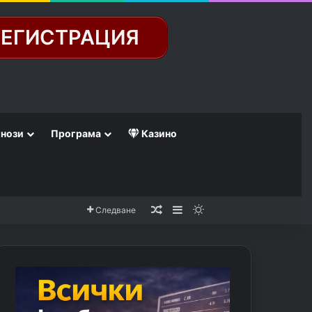
РЕГИСТРАЦИЯ
нози
Програма
Казино
Случайна статия
Sidebar
Switch skin
Следване