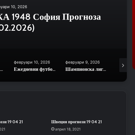
уари 10, 2026
А 1948 София Прогноза
.02.2026)
февруари 10, 2026
февруари 9, 2026
февруари
Карабаг – Нюкасъл (18.02.2026, 19:45) – Детайлен анализ, прогноза и ключови фактори
Ежедневни футболни прогнози за 10 февруари 2026 – анализи и коефициенти
Шампионска лига прогнози – 18 февруари 2026 | Анализи и най-добри залози
ози 19 04 21
Швеция прогнози 19 04 21
021
април 18, 2021