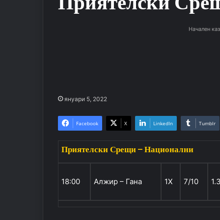
Приятелски Срещ
Начален ка
януари 5, 2022
Facebook
X
LinkedIn
Tumblr
Приятелски Срещи – Национални
18
:
00
Алжир
–
Гана
1X
7/10
1.