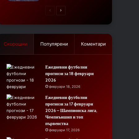
Предишна
Следваща
страница
страница
Скорошни
Популярени
Коментари
Ежедневни футболни
прогнози за 18 февруари
2026
февруари 18, 2026
Ежедневни футболни
прогнози за 17 февруари
2026 – Шампионска лига,
Чемпиъншип и топ
първенства
февруари 17, 2026