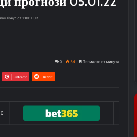
и прогнози 05.01.22
зино бонус от 1300 EUR
0
34
По-малко от минута
Pinterest
Reddit
30