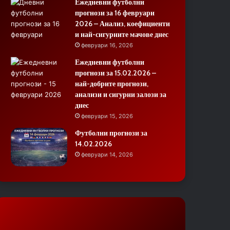
Ежедневни футболни
прогнози за 16 февруари
2026 – Анализ, коефициенти
и най-сигурните мачове днес
февруари 16, 2026
Ежедневни футболни
прогнози за 15.02.2026 –
най-добрите прогнози,
анализи и сигурни залози за
днес
февруари 15, 2026
Футболни прогнози за
14.02.2026
февруари 14, 2026
Шампионска лига – новини, прогноз