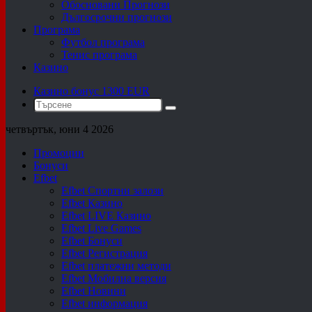
Обосновани Прогнози
Дългосрочни прогнози
Програма
Футбол програма
Тенис програма
Казино
Казино бонус 1300 EUR
Търсене
четвъртък, юни 4 2026
Промоции
Бонуси
Efbet
Efbet Спортни залози
Efbet Казино
Efbet LIVE Казино
Efbet Live Games
Efbet Бонуси
Efbet Регистрация
Efbet платежни методи
Efbet Мобилна версия
Efbet Новини
Efbet информация