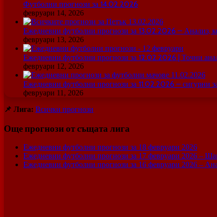
Футболни прогнози за 14.02.2026
февруари 14, 2026
Ежедневни футболни прогнози за 13.02.2026 – Анализ, к
февруари 13, 2026
Ежедневни футболни прогнози за 12.02.2026 | Точни ана
февруари 12, 2026
Ежедневни футболни прогнози за 11.02.2026 – сигурни з
февруари 11, 2026
📌 Лига:
Всички прогнози
Още прогнози от същата лига
Ежедневни футболни прогнози за 18 февруари 2026
Ежедневни футболни прогнози за 17 февруари 2026 – Ша
Ежедневни футболни прогнози за 16 февруари 2026 – Ана