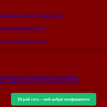
оефициенти и най-сигурни залози днес
лизи и коефициенти за днес
алози, коефициенти и анализ
мпионска лига, Чемпиъншип и топ първенства
лиз, коефициенти и най-сигурните мачове днес
Играй сега – най-добри коефициенти