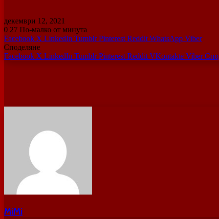
декември 12, 2021
0
27
По-малко от минута
Facebook
X
LinkedIn
Tumblr
Pinterest
Reddit
WhatsApp
Viber
Споделяне
Facebook
X
LinkedIn
Tumblr
Pinterest
Reddit
VKontakte
Viber
Спо
MiMi