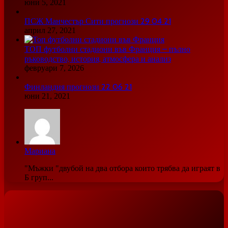
юни 5, 2021
ПСЖ Манчестър Сити прогнози 29 04 21
април 27, 2021
ТОП футболни стадиони във Франция – пълно
ръководство, история, атмосфера и анализ
февруари 7, 2026
Финландия прогнози 22 06 21
юни 21, 2021
Мариана
"Мъжки "двубой на два отбора които трябва да играят в
Б груп...