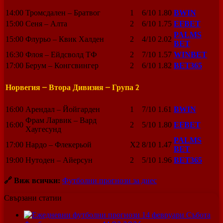
14
:
00
Тромсдален
–
Братвог
1
6/10
1.80
BWIN
15
:
00
Сеня
–
Алта
2
6/10
1.75
EFBET
PALMS
15
:
00
Флурьо
–
Квик Халден
2
4/10
2.02
BET
16
:
30
Флоя
–
Ейдсволд ТФ
2
7/10
1.57
WINBET
17
:
00
Берум
–
Конгсвингер
2
6/10
1.82
BET365
Норвегия – Втора Дивизия – Група 2
16
:
00
Арендал
–
Йойгарден
1
7/10
1.61
BWIN
Фрам Ларвик
–
Вард
16
:
00
2
5/10
1.80
EFBET
Хаугесунд
PALMS
17
:
00
Нардо
–
Флекерьой
X2
8/10
1.47
BET
19
:
00
Нутоден
–
Айерсун
2
5/10
1.96
BET365
🔗 Виж всички:
Футболни прогнози за днес
Свързани статии