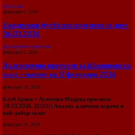
Прогнози
февруари 6, 2026
Ежедневни футболни прогнози за днес
06.02.2026
Дългосрочни прогнози
февруари 5, 2026
Дългосрочни прогнози за Шампионска
лига – мачове на 17 февруари 2026
февруари 10, 2026
Клуб Брюж – Атлетико Мадрид прогноза
(18.02.2026, 22:00) | Анализ, ключови играчи и
най-добър залог
февруари 10, 2026