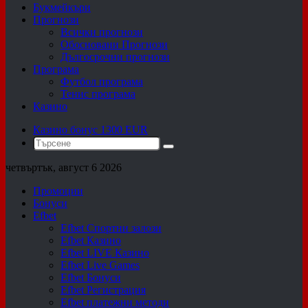
Букмейкъри
Прогнози
Всички прогнози
Обосновани Прогнози
Дългосрочни прогнози
Програма
Футбол програма
Тенис програма
Казино
Казино бонус 1300 EUR
Търсене
четвъртък, август 6 2026
Промоции
Бонуси
Efbet
Efbet Спортни залози
Efbet Казино
Efbet LIVE Казино
Efbet Live Games
Efbet Бонуси
Efbet Регистрация
Efbet платежни методи