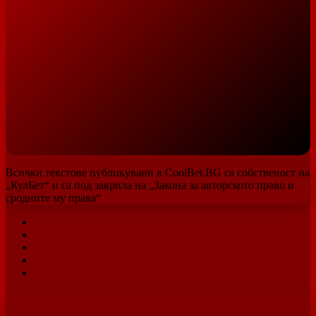
Всички текстове публикувани в CoolBet.BG са собственост на
„КулБет“ и са под закрила на „Закона за авторското право и
сродните му права“
Facebook
X
Pinterest
YouTube
Instagram