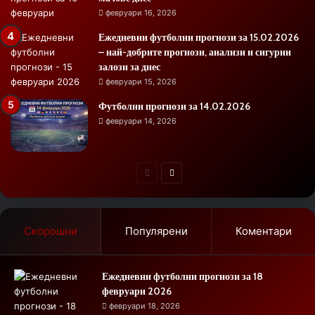
февруари 16, 2026
Ежедневни футболни прогнози за 15.02.2026
– най-добрите прогнози, анализи и сигурни
залози за днес
февруари 15, 2026
Футболни прогнози за 14.02.2026
февруари 14, 2026
Предишна
Следваща
страница
страница
Скорошни
Популярени
Коментари
Ежедневни футболни прогнози за 18
февруари 2026
февруари 18, 2026