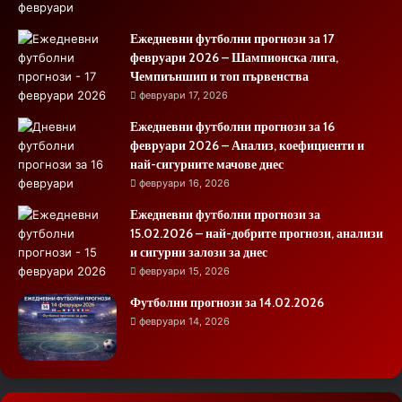
Ежедневни футболни прогнози за 17
февруари 2026 – Шампионска лига,
Чемпиъншип и топ първенства
февруари 17, 2026
Ежедневни футболни прогнози за 16
февруари 2026 – Анализ, коефициенти и
най-сигурните мачове днес
февруари 16, 2026
Ежедневни футболни прогнози за
15.02.2026 – най-добрите прогнози, анализи
и сигурни залози за днес
февруари 15, 2026
Футболни прогнози за 14.02.2026
февруари 14, 2026