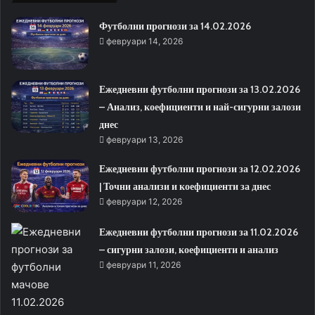
Футболни прогнози за 14.02.2026
февруари 14, 2026
Ежедневни футболни прогнози за 13.02.2026
– Анализ, коефициенти и най-сигурни залози
днес
февруари 13, 2026
Ежедневни футболни прогнози за 12.02.2026
| Точни анализи и коефициенти за днес
февруари 12, 2026
Ежедневни футболни прогнози за 11.02.2026
– сигурни залози, коефициенти и анализ
февруари 11, 2026