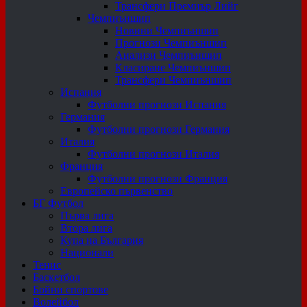
Трансфери Премиър Лийг
Чемпиъншип
Новини Чемпиъншип
Прогнози Чемпиъншип
Анализи Чемпиъншип
Класиране Чемпиъншип
Трансфери Чемпиъншип
Испания
Футболни прогнози Испания
Германия
Футболни прогнози Германия
Италия
Футболни прогнози Италия
Франция
Футболни прогнози Франция
Европейско първенство
БГ Футбол
Първа лига
Втора лига
Купа на България
Национали
Тенис
Баскетбол
Бойни спортове
Волейбол