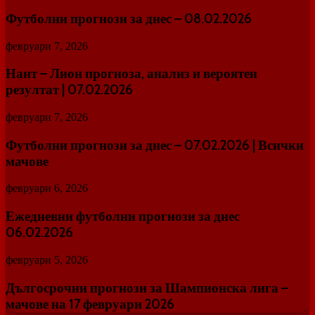
Футболни прогнози за днес – 08.02.2026
февруари 7, 2026
Нант – Лион прогноза, анализ и вероятен
резултат | 07.02.2026
февруари 7, 2026
Футболни прогнози за днес – 07.02.2026 | Всички
мачове
февруари 6, 2026
Ежедневни футболни прогнози за днес
06.02.2026
февруари 5, 2026
Дългосрочни прогнози за Шампионска лига –
мачове на 17 февруари 2026