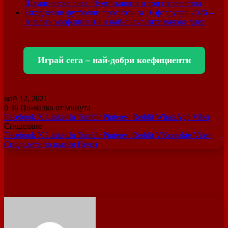
Шампионска лига, Чемпиъншип и топ първенства
Ежедневни футболни прогнози за 16 февруари 2026 –
Анализ, коефициенти и най-сигурните мачове днес
Играй сега – най-добри коефициенти
май 12, 2021
0
36
По-малко от минута
Facebook
X
LinkedIn
Tumblr
Pinterest
Reddit
WhatsApp
Viber
Споделяне
Facebook
X
LinkedIn
Tumblr
Pinterest
Reddit
VKontakte
Viber
Споделете по имейл
Печат