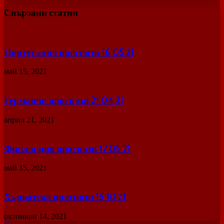
Свързани статии
Португалия прогнози 16 05 21
май 15, 2021
Германия прогнози 21 04 21
април 21, 2021
Финландия прогнози 17 05 21
май 15, 2021
Хърватска прогнози 15 10 21
октомври 14, 2021