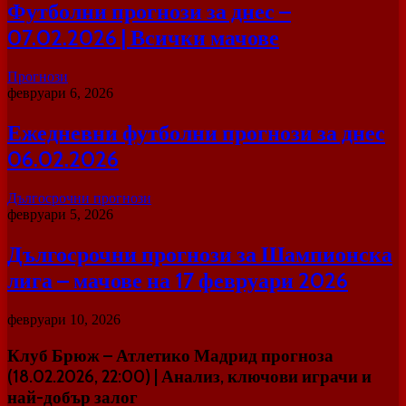
Футболни прогнози за днес –
07.02.2026 | Всички мачове
Прогнози
февруари 6, 2026
Ежедневни футболни прогнози за днес
06.02.2026
Дългосрочни прогнози
февруари 5, 2026
Дългосрочни прогнози за Шампионска
лига – мачове на 17 февруари 2026
февруари 10, 2026
Клуб Брюж – Атлетико Мадрид прогноза
(18.02.2026, 22:00) | Анализ, ключови играчи и
най-добър залог