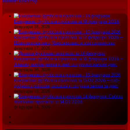
Вашият коментар
Ежедневни футболни прогнози за 18 февруари 2026
февруари 18, 2026
Ежедневни футболни прогнози за 17 февруари 2026 –
Шампионска лига, Чемпиъншип и топ първенства
февруари 17, 2026
Ежедневни футболни прогнози за 16 февруари 2026 –
Анализ, коефициенти и най-сигурните мачове днес
февруари 16, 2026
Ежедневни футболни прогнози за 15.02.2026 – най-
добрите прогнози, анализи и сигурни залози за днес
февруари 15, 2026
Футболни прогнози за 14.02.2026
февруари 14, 2026
Предишна
страница
Следваща
страница