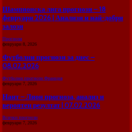
Шампионска лига прогнози – 18
февруари 2026 | Анализи и най-добри
залози
Прогнози
февруари 8, 2026
Футболни прогнози за днес –
08.02.2026
Футболни прогнози Франция
февруари 7, 2026
Нант – Лион прогноза, анализ и
вероятен резултат | 07.02.2026
Всички прогнози
февруари 7, 2026