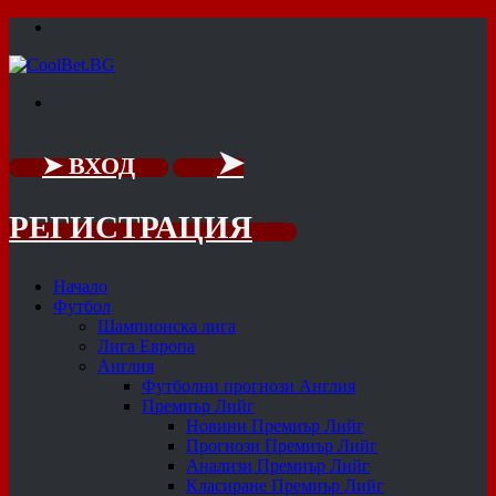
Menu
Търсене
➤
➤ ВХОД
РЕГИСТРАЦИЯ
Начало
Футбол
Шампионска лига
Лига Европа
Англия
Футболни прогнози Англия
Премиър Лийг
Новини Премиър Лийг
Прогнози Премиър Лийг
Анализи Премиър Лийг
Класиране Премиър Лийг