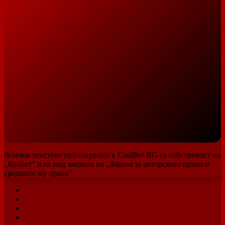
Всички текстове публикувани в CoolBet.BG са собственост на
„КулБет“ и са под закрила на „Закона за авторското право и
сродните му права“
Facebook
X
Pinterest
YouTube