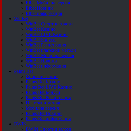
Efbet Мобилна версия
Efbet Новини
Efbet информация
WinBet
WinBet Спортни залози
WinBet Казино
WinBet LIVE Казино
WinBet Бонуси
WinBet Регистрация
WinBet платежни методи
WinBet Мобилна версия
WinBet Новини
WinBet информация
Palms Bet
Спортни залози
Palms Bet Казино
Palms Bet LIVE Казино
Palms Bet Бонуси
Palms Bet Регистрация
Платежни методи
Мобилна версия
Palms Bet Новини
Palms Bet информация
BWIN
BWIN Спортни залози