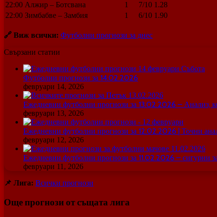
22
:
00
Алжир
–
Ботсвана
1
7/10
1.28
22
:
00
Зимбабве
–
Замбия
1
6/10
1.90
🔗 Виж всички:
Футболни прогнози за днес
Свързани статии
Футболни прогнози за 14.02.2026
февруари 14, 2026
Ежедневни футболни прогнози за 13.02.2026 – Анализ, к
февруари 13, 2026
Ежедневни футболни прогнози за 12.02.2026 | Точни ана
февруари 12, 2026
Ежедневни футболни прогнози за 11.02.2026 – сигурни з
февруари 11, 2026
📌 Лига:
Всички прогнози
Още прогнози от същата лига