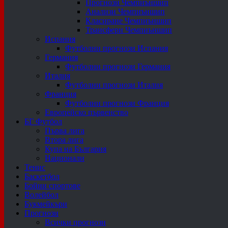
Прогнози Чемпиъншип
Анализи Чемпиъншип
Класиране Чемпиъншип
Трансфери Чемпиъншип
Испания
Футболни прогнози Испания
Германия
Футболни прогнози Германия
Италия
Футболни прогнози Италия
Франция
Футболни прогнози Франция
Европейско първенство
БГ Футбол
Първа лига
Втора лига
Купа на България
Национали
Тенис
Баскетбол
Бойни спортове
Волейбол
Букмейкъри
Прогнози
Всички прогнози