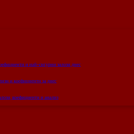
оефициенти и най-сигурни залози днес
лизи и коефициенти за днес
алози, коефициенти и анализ