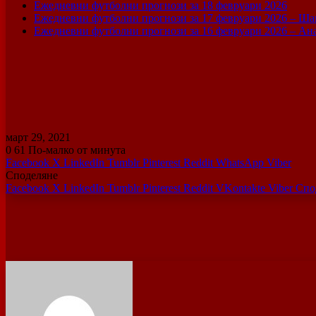
Ежедневни футболни прогнози за 18 февруари 2026
Ежедневни футболни прогнози за 17 февруари 2026 – Ша
Ежедневни футболни прогнози за 16 февруари 2026 – Ана
март 29, 2021
0
61
По-малко от минута
Facebook
X
LinkedIn
Tumblr
Pinterest
Reddit
WhatsApp
Viber
Споделяне
Facebook
X
LinkedIn
Tumblr
Pinterest
Reddit
VKontakte
Viber
Спо