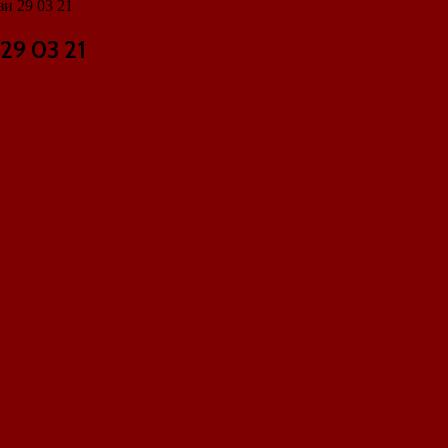
и 29 03 21
29 03 21