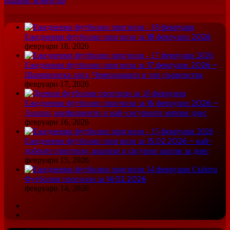
Вашият коментар
Ежедневни футболни прогнози за 18 февруари 2026
февруари 18, 2026
Ежедневни футболни прогнози за 17 февруари 2026 –
Шампионска лига, Чемпиъншип и топ първенства
февруари 17, 2026
Ежедневни футболни прогнози за 16 февруари 2026 –
Анализ, коефициенти и най-сигурните мачове днес
февруари 16, 2026
Ежедневни футболни прогнози за 15.02.2026 – най-
добрите прогнози, анализи и сигурни залози за днес
февруари 15, 2026
Футболни прогнози за 14.02.2026
февруари 14, 2026
Предишна
страница
Следваща
страница