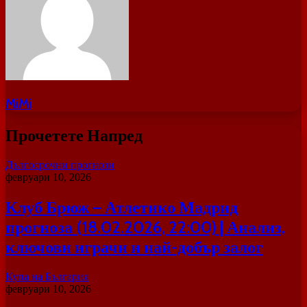
MiMi
Прочетете Напред
Дългосрочни прогнози
февруари 10, 2026
Клуб Брюж – Атлетико Мадрид
прогноза (18.02.2026, 22:00) | Анализ,
ключови играчи и най-добър залог
Купа на България
февруари 10, 2026