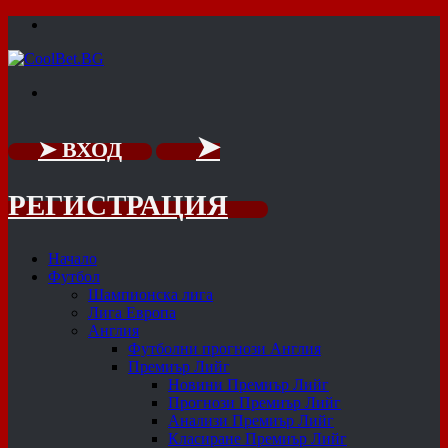
Menu
Търсене
➤
➤ ВХОД
РЕГИСТРАЦИЯ
Начало
Футбол
Шампионска лига
Лига Европа
Англия
Футболни прогнози Англия
Премиър Лийг
Новини Премиър Лийг
Прогнози Премиър Лийг
Анализи Премиър Лийг
Класиране Премиър Лийг