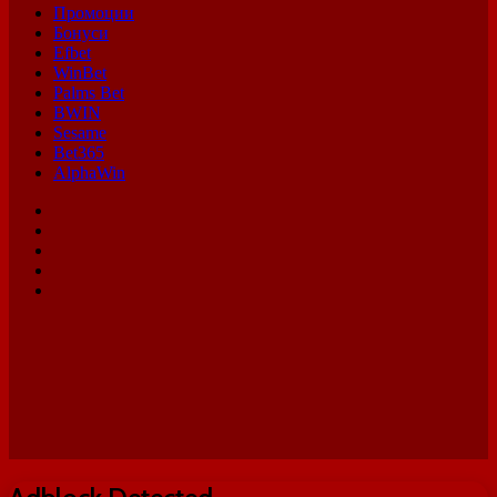
Промоции
Бонуси
Efbet
WinBet
Palms Bet
BWIN
Sesame
Bet365
AlphaWin
Facebook
X
Pinterest
YouTube
Instagram
Facebook
X
WhatsApp
Telegram
Back
to
top
button