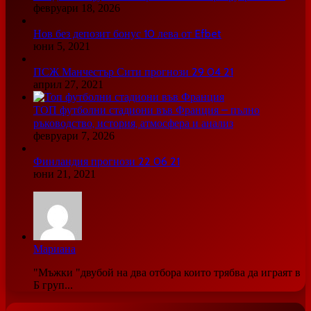
февруари 18, 2026
Нов без депозит бонус 10 лева от Efbet
юни 5, 2021
ПСЖ Манчестър Сити прогнози 29 04 21
април 27, 2021
ТОП футболни стадиони във Франция – пълно
ръководство, история, атмосфера и анализ
февруари 7, 2026
Финландия прогнози 22 06 21
юни 21, 2021
Мариана
"Мъжки "двубой на два отбора които трябва да играят в
Б груп...