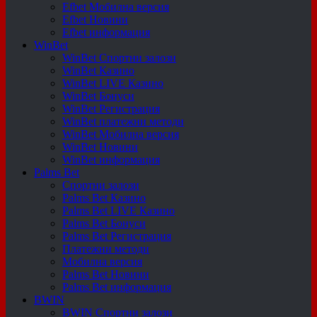
Efbet Мобилна версия
Efbet Новини
Efbet информация
WinBet
WinBet Спортни залози
WinBet Казино
WinBet LIVE Казино
WinBet Бонуси
WinBet Регистрация
WinBet платежни методи
WinBet Мобилна версия
WinBet Новини
WinBet информация
Palms Bet
Спортни залози
Palms Bet Казино
Palms Bet LIVE Казино
Palms Bet Бонуси
Palms Bet Регистрация
Платежни методи
Мобилна версия
Palms Bet Новини
Palms Bet информация
BWIN
BWIN Спортни залози