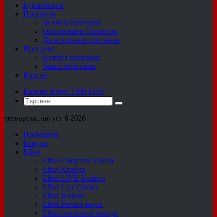
Букмейкъри
Прогнози
Всички прогнози
Обосновани Прогнози
Дългосрочни прогнози
Програма
Футбол програма
Тенис програма
Казино
Казино бонус 1300 EUR
Търсене
четвъртък, август 6 2026
Промоции
Бонуси
Efbet
Efbet Спортни залози
Efbet Казино
Efbet LIVE Казино
Efbet Live Games
Efbet Бонуси
Efbet Регистрация
Efbet платежни методи