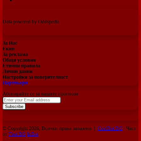
Data powered by Oddspedia
За Нас
Екип
За реклама
Общи условия
Етични правила
Лични данни
Настройки за поверителност
Партньори
Абонирайте се за нашите прогнози
Enter
your
Email
address
© Copyright 2026, Всички права запазени |
CoolBet.BG
| Част
от
Fbet.BG
InBet