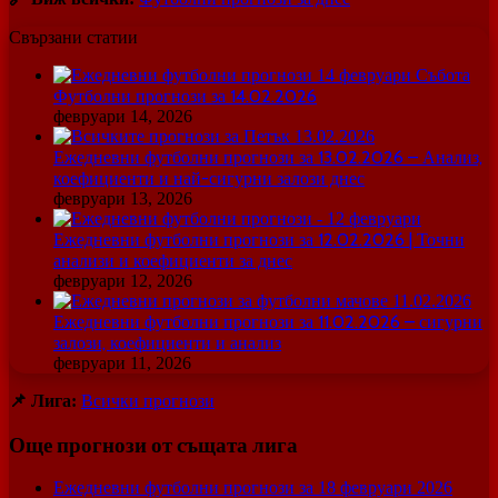
Свързани статии
Футболни прогнози за 14.02.2026
февруари 14, 2026
Ежедневни футболни прогнози за 13.02.2026 – Анализ,
коефициенти и най-сигурни залози днес
февруари 13, 2026
Ежедневни футболни прогнози за 12.02.2026 | Точни
анализи и коефициенти за днес
февруари 12, 2026
Ежедневни футболни прогнози за 11.02.2026 – сигурни
залози, коефициенти и анализ
февруари 11, 2026
📌 Лига:
Всички прогнози
Още прогнози от същата лига
Ежедневни футболни прогнози за 18 февруари 2026