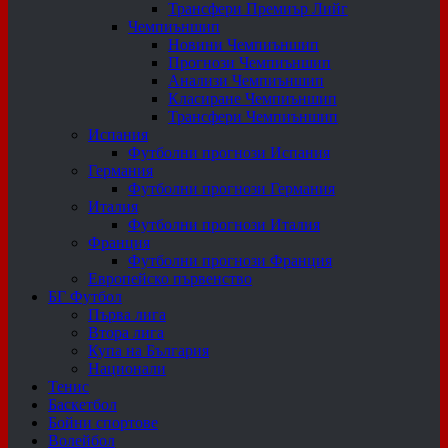
Трансфери Премиър Лийг
Чемпиъншип
Новини Чемпиъншип
Прогнози Чемпиъншип
Анализи Чемпиъншип
Класиране Чемпиъншип
Трансфери Чемпиъншип
Испания
Футболни прогнози Испания
Германия
Футболни прогнози Германия
Италия
Футболни прогнози Италия
Франция
Футболни прогнози Франция
Европейско първенство
БГ Футбол
Първа лига
Втора лига
Купа на България
Национали
Тенис
Баскетбол
Бойни спортове
Волейбол