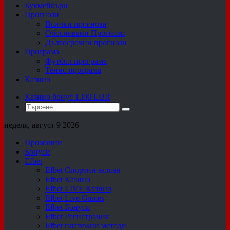
Букмейкъри
Прогнози
Всички прогнози
Обосновани Прогнози
Дългосрочни прогнози
Програма
Футбол програма
Тенис програма
Казино
Казино бонус 1300 EUR
Търсене
неделя, август 9 2026
Промоции
Бонуси
Efbet
Efbet Спортни залози
Efbet Казино
Efbet LIVE Казино
Efbet Live Games
Efbet Бонуси
Efbet Регистрация
Efbet платежни методи