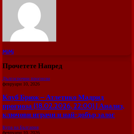
MiMi
Прочетете Напред
Дългосрочни прогнози
февруари 10, 2026
Клуб Брюж – Атлетико Мадрид
прогноза (18.02.2026, 22:00) | Анализ,
ключови играчи и най-добър залог
Купа на България
февруари 10, 2026