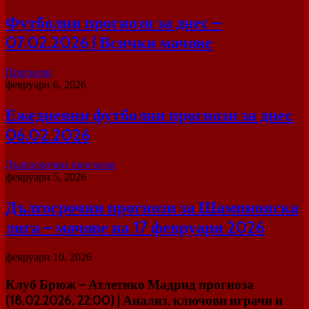
Футболни прогнози за днес –
07.02.2026 | Всички мачове
Прогнози
февруари 6, 2026
Ежедневни футболни прогнози за днес
06.02.2026
Дългосрочни прогнози
февруари 5, 2026
Дългосрочни прогнози за Шампионска
лига – мачове на 17 февруари 2026
февруари 10, 2026
Клуб Брюж – Атлетико Мадрид прогноза
(18.02.2026, 22:00) | Анализ, ключови играчи и