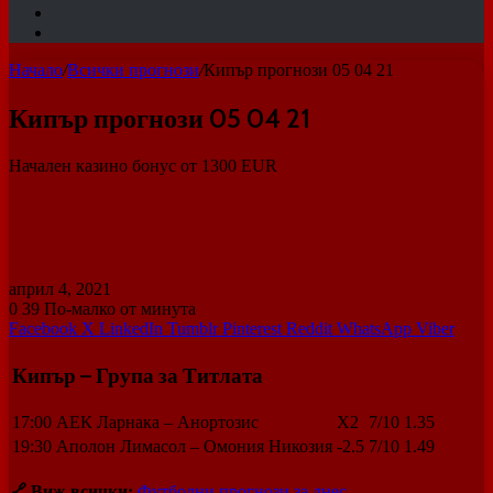
статия
Sidebar
Switch
skin
Начало
/
Всички прогнози
/
Кипър прогнози 05 04 21
Кипър прогнози 05 04 21
Начален казино бонус от 1300 EUR
април 4, 2021
0
39
По-малко от минута
Facebook
X
LinkedIn
Tumblr
Pinterest
Reddit
WhatsApp
Viber
Кипър – Група за Титлата
17
:
00
АЕК Ларнака
–
Анортозис
X2
7/10
1.35
19
:
30
Аполон Лимасол
–
Омония Никозия
-2.5
7/10
1.49
🔗 Виж всички:
Футболни прогнози за днес