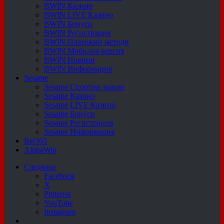
BWIN Казино
BWIN LIVE Казино
BWIN Бонуси
BWIN Регистрация
BWIN Платежни методи
BWIN Мобилна версия
BWIN Новини
BWIN Информация
Sesame
Sesame Спортни залози
Sesame Казино
Sesame LIVE Казино
Sesame Бонуси
Sesame Регистрация
Sesame Информация
Bet365
AlphaWin
Следване
Facebook
X
Pinterest
YouTube
Instagram
Случайна