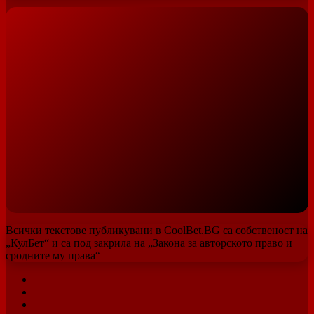
Всички текстове публикувани в CoolBet.BG са собственост на
„КулБет“ и са под закрила на „Закона за авторското право и
сродните му права“
Facebook
X
Pinterest