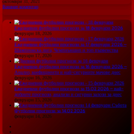
октомври 31, 2021
Вашият коментар
Ежедневни футболни прогнози за 18 февруари 2026
февруари 18, 2026
Ежедневни футболни прогнози за 17 февруари 2026 –
Шампионска лига, Чемпиъншип и топ първенства
февруари 17, 2026
Ежедневни футболни прогнози за 16 февруари 2026 –
Анализ, коефициенти и най-сигурните мачове днес
февруари 16, 2026
Ежедневни футболни прогнози за 15.02.2026 – най-
добрите прогнози, анализи и сигурни залози за днес
февруари 15, 2026
Футболни прогнози за 14.02.2026
февруари 14, 2026
Предишна
страница
Следваща