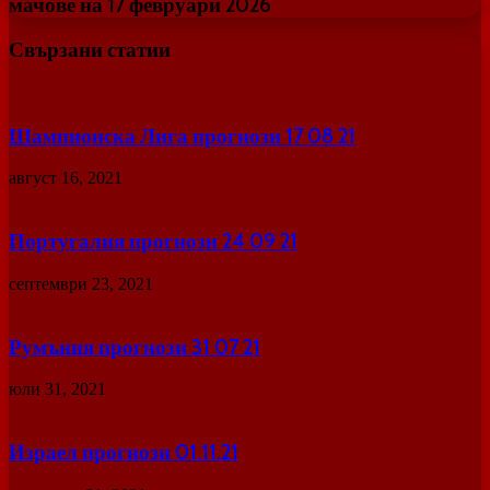
мачове на 17 февруари 2026
Свързани статии
Шампионска Лига прогнози 17 08 21
август 16, 2021
Португалия прогнози 24 09 21
септември 23, 2021
Румъния прогнози 31 07 21
юли 31, 2021
Израел прогнози 01.11.21