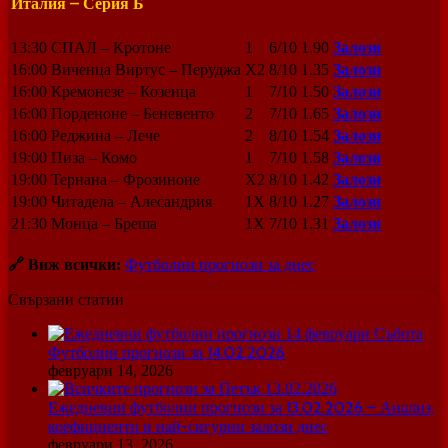
Италия – Серия Б
13
:
30
СПАЛ
–
Кротоне
1
6/10
1.90
Залози
16
:
00
Виченца Виртус
–
Перуджа
X2
8/10
1.35
Залози
16
:
00
Кремонезе
–
Козенца
1
7/10
1.50
Залози
16
:
00
Порденоне
–
Беневенто
2
7/10
1.65
Залози
16
:
00
Реджина
–
Лече
2
8/10
1.54
Залози
19
:
00
Пиза
–
Комо
1
7/10
1.58
Залози
19
:
00
Тернана
–
Фрозиноне
X2
8/10
1.42
Залози
19
:
00
Читадела
–
Алесандрия
1X
8/10
1.27
Залози
21
:
30
Монца
–
Бреша
1X
7/10
1.31
Залози
🔗 Виж всички:
Футболни прогнози за днес
Свързани статии
Футболни прогнози за 14.02.2026
февруари 14, 2026
Ежедневни футболни прогнози за 13.02.2026 – Анализ,
коефициенти и най-сигурни залози днес
февруари 13, 2026