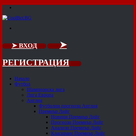
Menu
Търсене
➤
➤ ВХОД
РЕГИСТРАЦИЯ
Начало
Футбол
Шампионска лига
Лига Европа
Англия
Футболни прогнози Англия
Премиър Лийг
Новини Премиър Лийг
Прогнози Премиър Лийг
Анализи Премиър Лийг
Класиране Премиър Лийг