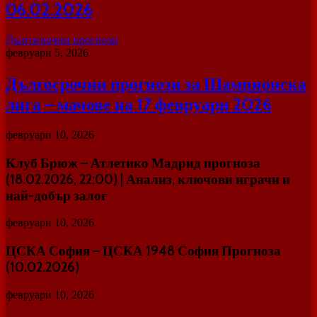
06.02.2026
Дългосрочни прогнози
февруари 5, 2026
Дългосрочни прогнози за Шампионска
лига – мачове на 17 февруари 2026
февруари 10, 2026
Клуб Брюж – Атлетико Мадрид прогноза
(18.02.2026, 22:00) | Анализ, ключови играчи и
най-добър залог
февруари 10, 2026
ЦСКА София – ЦСКА 1948 София Прогноза
(10.02.2026)
февруари 10, 2026