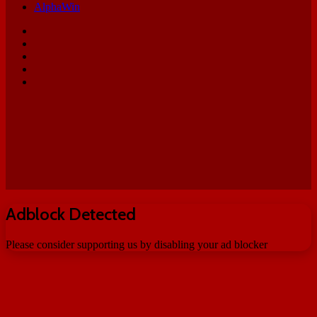
AlphaWin
Facebook
X
Pinterest
YouTube
Instagram
Facebook
X
WhatsApp
Telegram
Back
to
top
button
Adblock Detected
Please consider supporting us by disabling your ad blocker