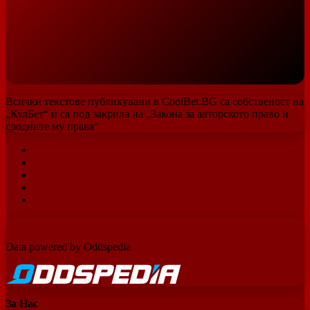
Всички текстове публикувани в CoolBet.BG са собственост на
„КулБет“ и са под закрила на „Закона за авторското право и
сродните му права“
Facebook
X
Pinterest
YouTube
Instagram
Data powered by Oddspedia
За Нас