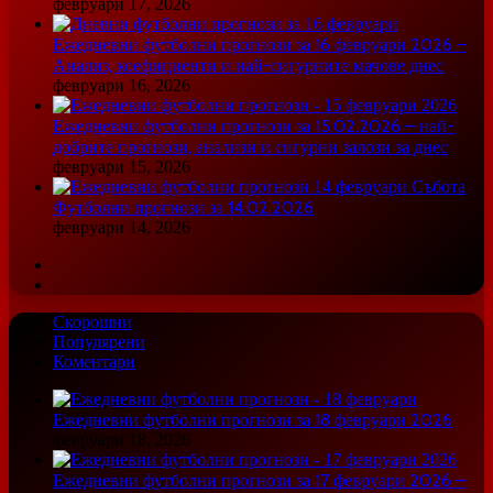
февруари 17, 2026
Ежедневни футболни прогнози за 16 февруари 2026 –
Анализ, коефициенти и най-сигурните мачове днес
февруари 16, 2026
Ежедневни футболни прогнози за 15.02.2026 – най-
добрите прогнози, анализи и сигурни залози за днес
февруари 15, 2026
Футболни прогнози за 14.02.2026
февруари 14, 2026
Предишна
страница
Следваща
страница
Скорошни
Популярени
Коментари
Ежедневни футболни прогнози за 18 февруари 2026
февруари 18, 2026
Ежедневни футболни прогнози за 17 февруари 2026 –