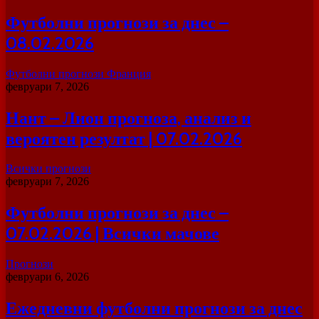
Футболни прогнози за днес –
08.02.2026
Футболни прогнози Франция
февруари 7, 2026
Нант – Лион прогноза, анализ и
вероятен резултат | 07.02.2026
Всички прогнози
февруари 7, 2026
Футболни прогнози за днес –
07.02.2026 | Всички мачове
Прогнози
февруари 6, 2026
Ежедневни футболни прогнози за днес