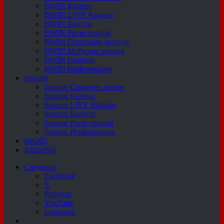
BWIN Казино
BWIN LIVE Казино
BWIN Бонуси
BWIN Регистрация
BWIN Платежни методи
BWIN Мобилна версия
BWIN Новини
BWIN Информация
Sesame
Sesame Спортни залози
Sesame Казино
Sesame LIVE Казино
Sesame Бонуси
Sesame Регистрация
Sesame Информация
Bet365
AlphaWin
Следване
Facebook
X
Pinterest
YouTube
Instagram
Случайна