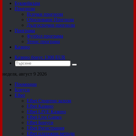
Букмейкъри
Прогнози
Всички прогнози
Обосновани Прогнози
Дългосрочни прогнози
Програма
Футбол програма
Тенис програма
Казино
Казино бонус 1300 EUR
Търсене
неделя, август 9 2026
Промоции
Бонуси
Efbet
Efbet Спортни залози
Efbet Казино
Efbet LIVE Казино
Efbet Live Games
Efbet Бонуси
Efbet Регистрация
Efbet платежни методи