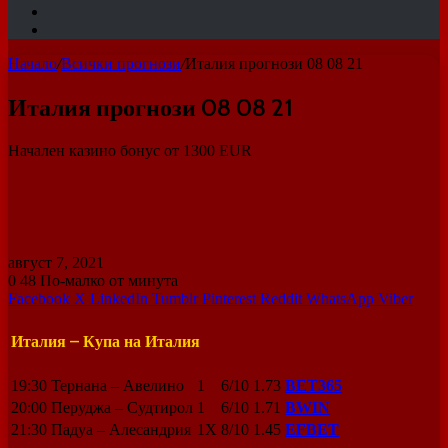
статия
Sidebar
Switch
skin
Начало
/
Всички прогнози
/
Италия прогнози 08 08 21
Италия прогнози 08 08 21
Начален казино бонус от 1300 EUR
август 7, 2021
0
48
По-малко от минута
Facebook
X
LinkedIn
Tumblr
Pinterest
Reddit
WhatsApp
Viber
Италия – Купа на Италия
19
:
30
Тернана
–
Авелино
1
6/10
1.73
BET365
20
:
00
Перуджа
–
Судтирол
1
6/10
1.71
BWIN
21
:
30
Падуа
–
Алесандрия
1X
8/10
1.45
EFBET