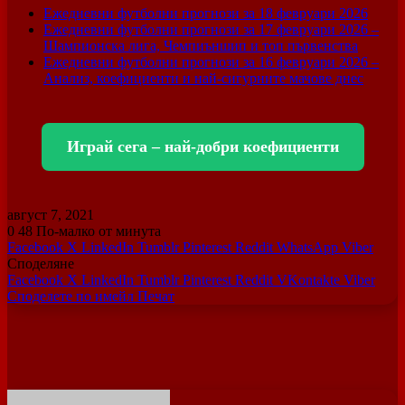
Ежедневни футболни прогнози за 18 февруари 2026
Ежедневни футболни прогнози за 17 февруари 2026 –
Шампионска лига, Чемпиъншип и топ първенства
Ежедневни футболни прогнози за 16 февруари 2026 –
Анализ, коефициенти и най-сигурните мачове днес
Играй сега – най-добри коефициенти
август 7, 2021
0
48
По-малко от минута
Facebook
X
LinkedIn
Tumblr
Pinterest
Reddit
WhatsApp
Viber
Споделяне
Facebook
X
LinkedIn
Tumblr
Pinterest
Reddit
VKontakte
Viber
Споделете по имейл
Печат