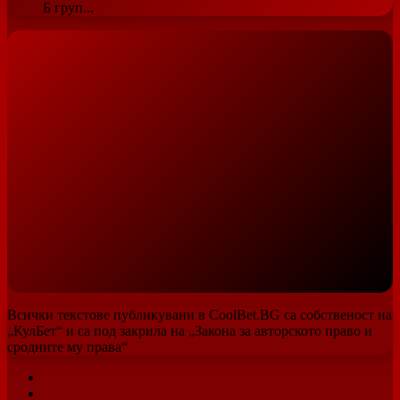
Б груп...
Всички текстове публикувани в CoolBet.BG са собственост на
„КулБет“ и са под закрила на „Закона за авторското право и
сродните му права“
Facebook
X