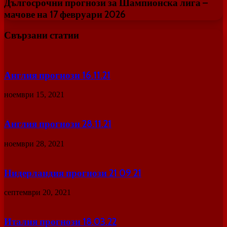
Дългосрочни прогнози за Шампионска лига –
мачове на 17 февруари 2026
Свързани статии
Англия прогнози 16.11.21
ноември 15, 2021
Англия прогнози 28.11.21
ноември 28, 2021
Нидерландия прогнози 21 09 21
септември 20, 2021
Италия прогнози 18.03.22