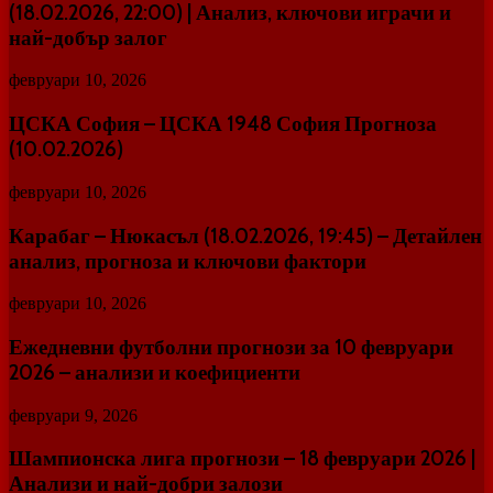
(18.02.2026, 22:00) | Анализ, ключови играчи и
най-добър залог
февруари 10, 2026
ЦСКА София – ЦСКА 1948 София Прогноза
(10.02.2026)
февруари 10, 2026
Карабаг – Нюкасъл (18.02.2026, 19:45) – Детайлен
анализ, прогноза и ключови фактори
февруари 10, 2026
Ежедневни футболни прогнози за 10 февруари
2026 – анализи и коефициенти
февруари 9, 2026
Шампионска лига прогнози – 18 февруари 2026 |
Анализи и най-добри залози