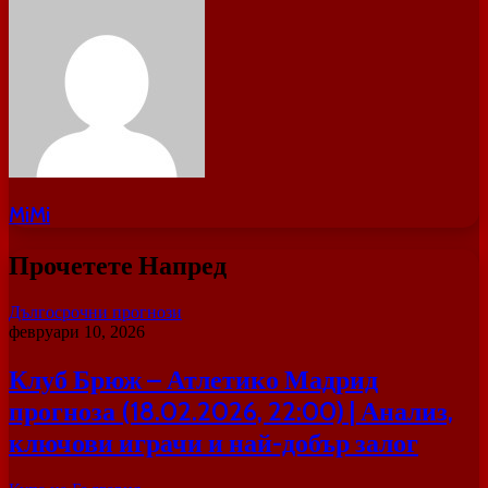
MiMi
Прочетете Напред
Дългосрочни прогнози
февруари 10, 2026
Клуб Брюж – Атлетико Мадрид
прогноза (18.02.2026, 22:00) | Анализ,
ключови играчи и най-добър залог