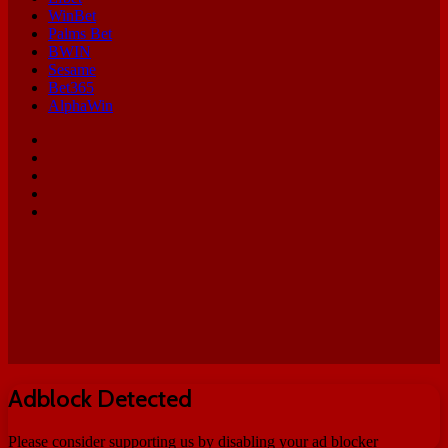
WinBet
Palms Bet
BWIN
Sesame
Bet365
AlphaWin
Facebook
X
Pinterest
YouTube
Instagram
Facebook
X
WhatsApp
Telegram
Back
to
top
button
Adblock Detected
Please consider supporting us by disabling your ad blocker