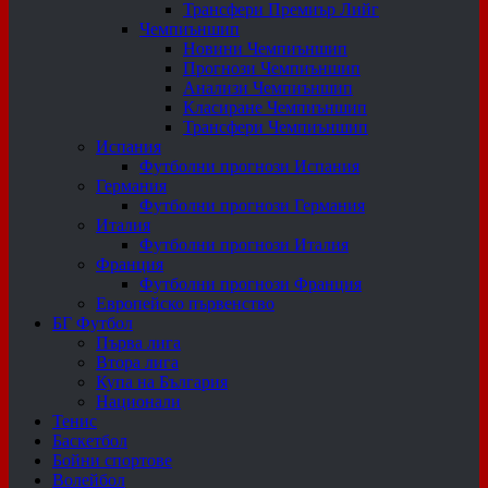
Трансфери Премиър Лийг
Чемпиъншип
Новини Чемпиъншип
Прогнози Чемпиъншип
Анализи Чемпиъншип
Класиране Чемпиъншип
Трансфери Чемпиъншип
Испания
Футболни прогнози Испания
Германия
Футболни прогнози Германия
Италия
Футболни прогнози Италия
Франция
Футболни прогнози Франция
Европейско първенство
БГ Футбол
Първа лига
Втора лига
Купа на България
Национали
Тенис
Баскетбол
Бойни спортове
Волейбол