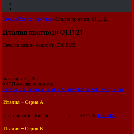
статия
Sidebar
Switch
skin
Начало
/
Всички прогнози
/
Италия прогнози 01.11.21
Италия прогнози 01.11.21
Начален казино бонус от 1300 EUR
октомври 31, 2021
0
47
По-малко от минута
Facebook
X
LinkedIn
Tumblr
Pinterest
Reddit
WhatsApp
Viber
Италия – Серия А
21
:
45
Болоня
–
Каляри
1
6/10
1.85
BET365
Италия – Серия Б