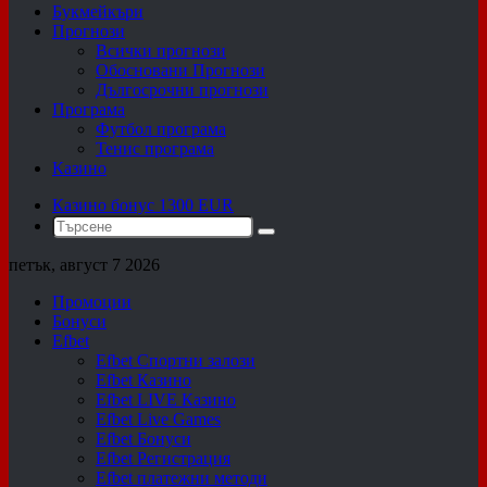
Букмейкъри
Прогнози
Всички прогнози
Обосновани Прогнози
Дългосрочни прогнози
Програма
Футбол програма
Тенис програма
Казино
Казино бонус 1300 EUR
Търсене
петък, август 7 2026
Промоции
Бонуси
Efbet
Efbet Спортни залози
Efbet Казино
Efbet LIVE Казино
Efbet Live Games
Efbet Бонуси
Efbet Регистрация
Efbet платежни методи