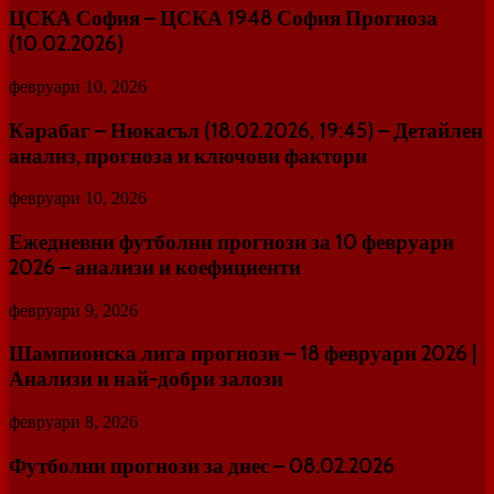
ЦСКА София – ЦСКА 1948 София Прогноза
(10.02.2026)
февруари 10, 2026
Карабаг – Нюкасъл (18.02.2026, 19:45) – Детайлен
анализ, прогноза и ключови фактори
февруари 10, 2026
Ежедневни футболни прогнози за 10 февруари
2026 – анализи и коефициенти
февруари 9, 2026
Шампионска лига прогнози – 18 февруари 2026 |
Анализи и най-добри залози
февруари 8, 2026
Футболни прогнози за днес – 08.02.2026