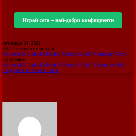
Играй сега – най-добри коефициенти
октомври 31, 2021
0
47
По-малко от минута
Facebook
X
LinkedIn
Tumblr
Pinterest
Reddit
WhatsApp
Viber
Споделяне
Facebook
X
LinkedIn
Tumblr
Pinterest
Reddit
VKontakte
Viber
Споделете по имейл
Печат