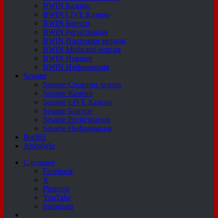
BWIN Казино
BWIN LIVE Казино
BWIN Бонуси
BWIN Регистрация
BWIN Платежни методи
BWIN Мобилна версия
BWIN Новини
BWIN Информация
Sesame
Sesame Спортни залози
Sesame Казино
Sesame LIVE Казино
Sesame Бонуси
Sesame Регистрация
Sesame Информация
Bet365
AlphaWin
Следване
Facebook
X
Pinterest
YouTube
Instagram
Случайна