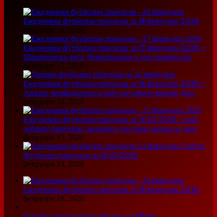
Ежедневни футболни прогнози за 18 февруари 2026
февруари 18, 2026
Ежедневни футболни прогнози за 17 февруари 2026 –
Шампионска лига, Чемпиъншип и топ първенства
февруари 17, 2026
Ежедневни футболни прогнози за 16 февруари 2026 –
Анализ, коефициенти и най-сигурните мачове днес
февруари 16, 2026
Ежедневни футболни прогнози за 15.02.2026 – най-
добрите прогнози, анализи и сигурни залози за днес
февруари 15, 2026
Футболни прогнози за 14.02.2026
февруари 14, 2026
Ежедневни футболни прогнози за 18 февруари 2026
февруари 18, 2026
Нов без депозит бонус 10 лева от Efbet