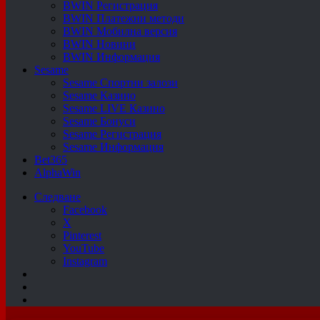
BWIN Регистрация
BWIN Платежни методи
BWIN Мобилна версия
BWIN Новини
BWIN Информация
Sesame
Sesame Спортни залози
Sesame Казино
Sesame LIVE Казино
Sesame Бонуси
Sesame Регистрация
Sesame Информация
Bet365
AlphaWin
Следване
Facebook
X
Pinterest
YouTube
Instagram
Случайна
статия
Sidebar
Switch
skin