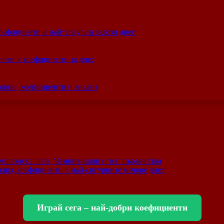
оефициенти и най-сигурни залози днес
лизи и коефициенти за днес
алози, коефициенти и анализ
мпионска лига, Чемпиъншип и топ първенства
лиз, коефициенти и най-сигурните мачове днес
Играй сега – най-добри коефициенти