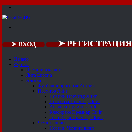
Menu
Търсене
➤ РЕГИСТРАЦИЯ
➤ ВХОД
Начало
Футбол
Шампионска лига
Лига Европа
Англия
Футболни прогнози Англия
Премиър Лийг
Новини Премиър Лийг
Прогнози Премиър Лийг
Анализи Премиър Лийг
Класиране Премиър Лийг
Трансфери Премиър Лийг
Чемпиъншип
Новини Чемпиъншип