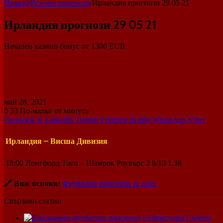
Начало
/
Всички прогнози
/
Ирландия прогнози 29 05 21
Ирландия прогнози 29 05 21
Начален казино бонус от 1300 EUR
май 28, 2021
0
33
По-малко от минута
Facebook
X
LinkedIn
Tumblr
Pinterest
Reddit
WhatsApp
Viber
Ирландия – Висша Дивизия
18
:
00
Лонгфорд Таун
–
Шамрок Роувърс
2
8/10
1.38
🔗 Виж всички:
Футболни прогнози за днес
Свързани статии