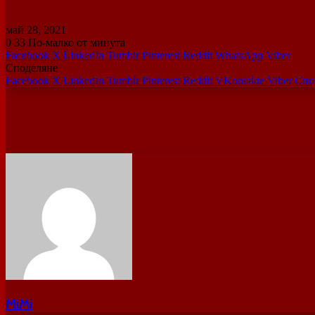
май 28, 2021
0
33
По-малко от минута
Facebook
X
LinkedIn
Tumblr
Pinterest
Reddit
WhatsApp
Viber
Споделяне
Facebook
X
LinkedIn
Tumblr
Pinterest
Reddit
VKontakte
Viber
Спо
MiMi