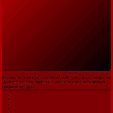
Всички текстове публикувани в CoolBet.BG са собственост на
„КулБет“ и са под закрила на „Закона за авторското право и
сродните му права“
Facebook
X
Pinterest
YouTube
Instagram