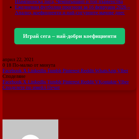
Шампионска лига, Чемпиъншип и топ първенства
Ежедневни футболни прогнози за 16 февруари 2026 –
Анализ, коефициенти и най-сигурните мачове днес
Играй сега – най-добри коефициенти
април 22, 2021
0
18
По-малко от минута
Facebook
X
LinkedIn
Tumblr
Pinterest
Reddit
WhatsApp
Viber
Споделяне
Facebook
X
LinkedIn
Tumblr
Pinterest
Reddit
VKontakte
Viber
Споделете по имейл
Печат