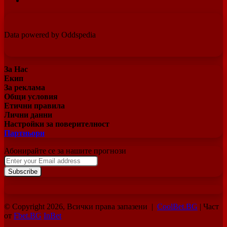
Data powered by Oddspedia
За Нас
Екип
За реклама
Общи условия
Етични правила
Лични данни
Настройки за поверителност
Партньори
Абонирайте се за нашите прогнози
Enter
your
Email
address
© Copyright 2026, Всички права запазени |
CoolBet.BG
| Част
от
Fbet.BG
InBet