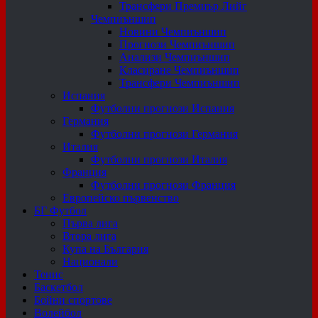
Трансфери Премиър Лийг
Чемпиъншип
Новини Чемпиъншип
Прогнози Чемпиъншип
Анализи Чемпиъншип
Класиране Чемпиъншип
Трансфери Чемпиъншип
Испания
Футболни прогнози Испания
Германия
Футболни прогнози Германия
Италия
Футболни прогнози Италия
Франция
Футболни прогнози Франция
Европейско първенство
БГ Футбол
Първа лига
Втора лига
Купа на България
Национали
Тенис
Баскетбол
Бойни спортове
Волейбол