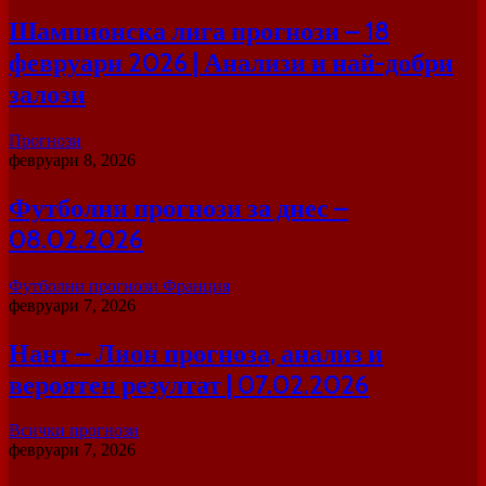
Шампионска лига прогнози – 18
февруари 2026 | Анализи и най-добри
залози
Прогнози
февруари 8, 2026
Футболни прогнози за днес –
08.02.2026
Футболни прогнози Франция
февруари 7, 2026
Нант – Лион прогноза, анализ и
вероятен резултат | 07.02.2026
Всички прогнози
февруари 7, 2026