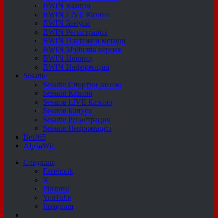
BWIN Казино
BWIN LIVE Казино
BWIN Бонуси
BWIN Регистрация
BWIN Платежни методи
BWIN Мобилна версия
BWIN Новини
BWIN Информация
Sesame
Sesame Спортни залози
Sesame Казино
Sesame LIVE Казино
Sesame Бонуси
Sesame Регистрация
Sesame Информация
Bet365
AlphaWin
Следване
Facebook
X
Pinterest
YouTube
Instagram
Случайна