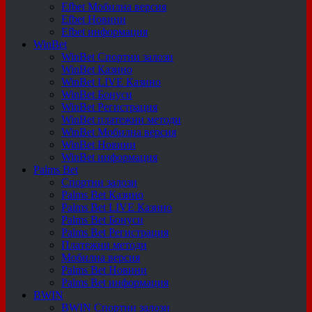
Efbet Мобилна версия
Efbet Новини
Efbet информация
WinBet
WinBet Спортни залози
WinBet Казино
WinBet LIVE Казино
WinBet Бонуси
WinBet Регистрация
WinBet платежни методи
WinBet Мобилна версия
WinBet Новини
WinBet информация
Palms Bet
Спортни залози
Palms Bet Казино
Palms Bet LIVE Казино
Palms Bet Бонуси
Palms Bet Регистрация
Платежни методи
Мобилна версия
Palms Bet Новини
Palms Bet информация
BWIN
BWIN Спортни залози