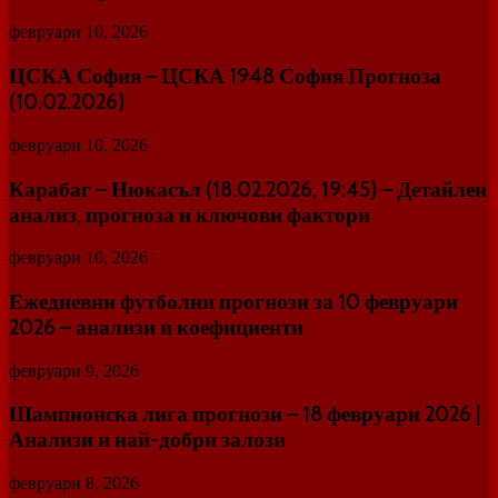
февруари 10, 2026
ЦСКА София – ЦСКА 1948 София Прогноза
(10.02.2026)
февруари 10, 2026
Карабаг – Нюкасъл (18.02.2026, 19:45) – Детайлен
анализ, прогноза и ключови фактори
февруари 10, 2026
Ежедневни футболни прогнози за 10 февруари
2026 – анализи и коефициенти
февруари 9, 2026
Шампионска лига прогнози – 18 февруари 2026 |
Анализи и най-добри залози
февруари 8, 2026