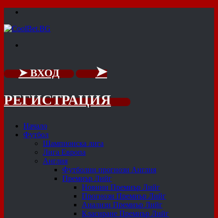
Menu
Търсене
➤
➤ ВХОД
РЕГИСТРАЦИЯ
Начало
Футбол
Шампионска лига
Лига Европа
Англия
Футболни прогнози Англия
Премиър Лийг
Новини Премиър Лийг
Прогнози Премиър Лийг
Анализи Премиър Лийг
Класиране Премиър Лийг