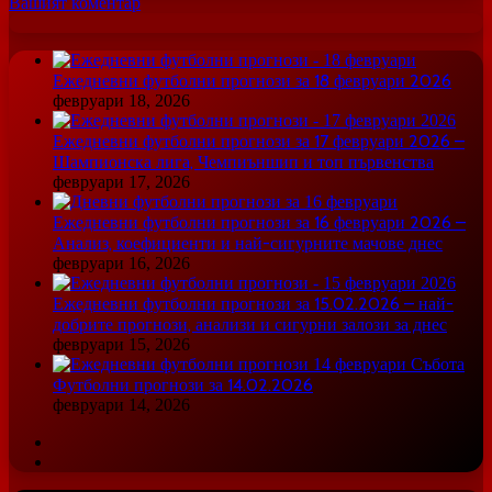
Вашият коментар
Ежедневни футболни прогнози за 18 февруари 2026
февруари 18, 2026
Ежедневни футболни прогнози за 17 февруари 2026 –
Шампионска лига, Чемпиъншип и топ първенства
февруари 17, 2026
Ежедневни футболни прогнози за 16 февруари 2026 –
Анализ, коефициенти и най-сигурните мачове днес
февруари 16, 2026
Ежедневни футболни прогнози за 15.02.2026 – най-
добрите прогнози, анализи и сигурни залози за днес
февруари 15, 2026
Футболни прогнози за 14.02.2026
февруари 14, 2026
Предишна
страница
Следваща
страница