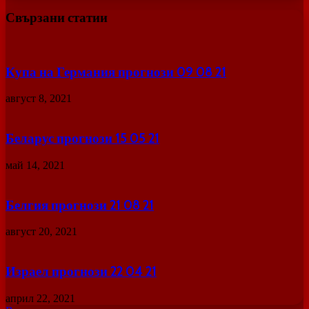
Свързани статии
Купа на Германия прогнози 09 08 21
август 8, 2021
Беларус прогнози 15 05 21
май 14, 2021
Белгия прогнози 21 08 21
август 20, 2021
Израел прогнози 22 04 21
април 22, 2021