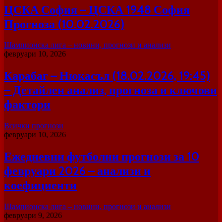
ЦСКА София – ЦСКА 1948 София
Прогноза (10.02.2026)
Шампионска лига – новини, прогнози и анализи
февруари 10, 2026
Карабаг – Нюкасъл (18.02.2026, 19:45)
– Детайлен анализ, прогноза и ключови
фактори
Всички прогнози
февруари 10, 2026
Ежедневни футболни прогнози за 10
февруари 2026 – анализи и
коефициенти
Шампионска лига – новини, прогнози и анализи
февруари 9, 2026