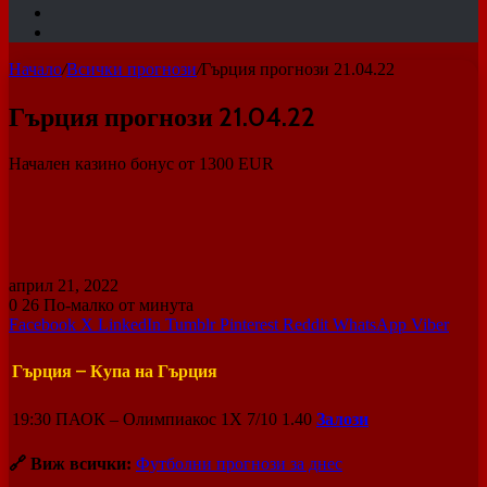
статия
Sidebar
Switch
skin
Начало
/
Всички прогнози
/
Гърция прогнози 21.04.22
Гърция прогнози 21.04.22
Начален казино бонус от 1300 EUR
април 21, 2022
0
26
По-малко от минута
Facebook
X
LinkedIn
Tumblr
Pinterest
Reddit
WhatsApp
Viber
Гърция – Купа на Гърция
19
:
30
ПАОК
–
Олимпиакос
1X
7/10
1.40
Залози
🔗 Виж всички:
Футболни прогнози за днес