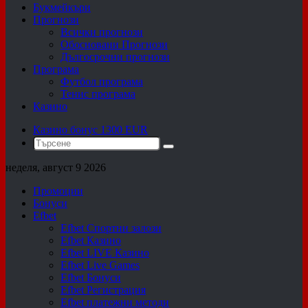
Букмейкъри
Прогнози
Всички прогнози
Обосновани Прогнози
Дългосрочни прогнози
Програма
Футбол програма
Тенис програма
Казино
Казино бонус 1300 EUR
Търсене
неделя, август 9 2026
Промоции
Бонуси
Efbet
Efbet Спортни залози
Efbet Казино
Efbet LIVE Казино
Efbet Live Games
Efbet Бонуси
Efbet Регистрация
Efbet платежни методи