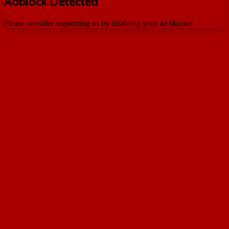
Adblock Detected
Please consider supporting us by disabling your ad blocker