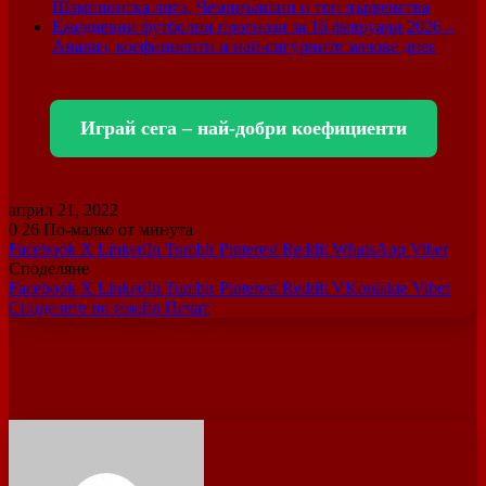
Шампионска лига, Чемпиъншип и топ първенства
Ежедневни футболни прогнози за 16 февруари 2026 –
Анализ, коефициенти и най-сигурните мачове днес
Играй сега – най-добри коефициенти
април 21, 2022
0
26
По-малко от минута
Facebook
X
LinkedIn
Tumblr
Pinterest
Reddit
WhatsApp
Viber
Споделяне
Facebook
X
LinkedIn
Tumblr
Pinterest
Reddit
VKontakte
Viber
Споделете по имейл
Печат