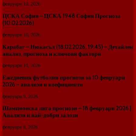
февруари 10, 2026
ЦСКА София – ЦСКА 1948 София Прогноза
(10.02.2026)
февруари 10, 2026
Карабаг – Нюкасъл (18.02.2026, 19:45) – Детайлен
анализ, прогноза и ключови фактори
февруари 10, 2026
Ежедневни футболни прогнози за 10 февруари
2026 – анализи и коефициенти
февруари 9, 2026
Шампионска лига прогнози – 18 февруари 2026 |
Анализи и най-добри залози
февруари 8, 2026