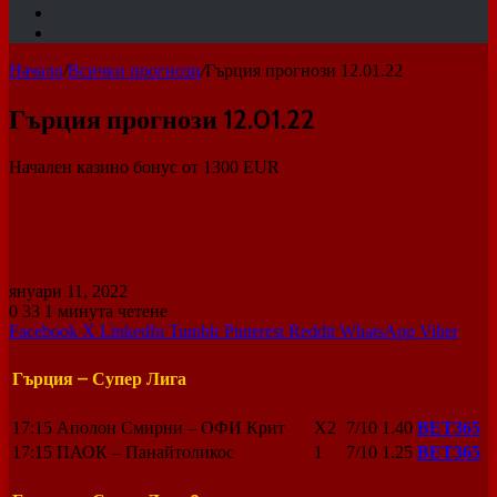
статия
Sidebar
Switch
skin
Начало
/
Всички прогнози
/
Гърция прогнози 12.01.22
Гърция прогнози 12.01.22
Начален казино бонус от 1300 EUR
януари 11, 2022
0
33
1 минута четене
Facebook
X
LinkedIn
Tumblr
Pinterest
Reddit
WhatsApp
Viber
Гърция – Супер Лига
17
:
15
Аполон Смирни
–
ОФИ Крит
X2
7/10
1.40
BET365
17
:
15
ПАОК
–
Панайтоликос
1
7/10
1.25
BET365