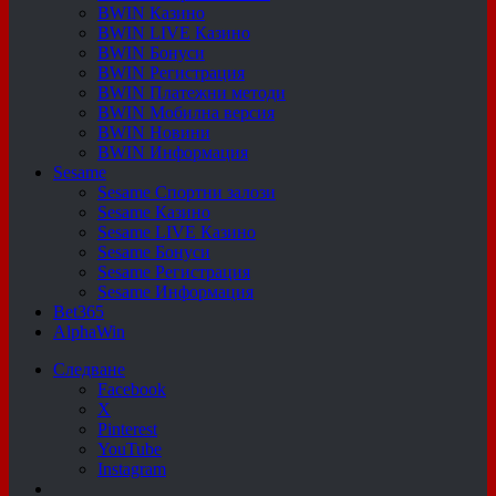
BWIN Казино
BWIN LIVE Казино
BWIN Бонуси
BWIN Регистрация
BWIN Платежни методи
BWIN Мобилна версия
BWIN Новини
BWIN Информация
Sesame
Sesame Спортни залози
Sesame Казино
Sesame LIVE Казино
Sesame Бонуси
Sesame Регистрация
Sesame Информация
Bet365
AlphaWin
Следване
Facebook
X
Pinterest
YouTube
Instagram
Случайна