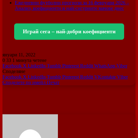
Ежедневни футболни прогнози за 16 февруари 2026 –
Анализ, коефициенти и най-сигурните мачове днес
Играй сега – най-добри коефициенти
януари 11, 2022
0
33
1 минута четене
Facebook
X
LinkedIn
Tumblr
Pinterest
Reddit
WhatsApp
Viber
Споделяне
Facebook
X
LinkedIn
Tumblr
Pinterest
Reddit
VKontakte
Viber
Споделете по имейл
Печат