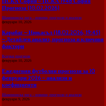
ЦСКА София – ЦСКА 1948 София
Прогноза (10.02.2026)
Шампионска лига – новини, прогнози и анализи
февруари 10, 2026
Карабаг – Нюкасъл (18.02.2026, 19:45)
– Детайлен анализ, прогноза и ключови
фактори
Всички прогнози
февруари 10, 2026
Ежедневни футболни прогнози за 10
февруари 2026 – анализи и
коефициенти
Шампионска лига – новини, прогнози и анализи
февруари 9, 2026