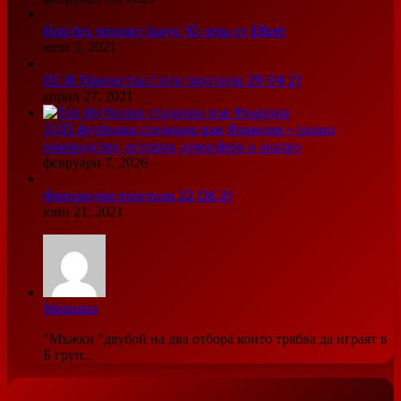
Нов без депозит бонус 10 лева от Efbet
юни 5, 2021
ПСЖ Манчестър Сити прогнози 29 04 21
април 27, 2021
ТОП футболни стадиони във Франция – пълно
ръководство, история, атмосфера и анализ
февруари 7, 2026
Финландия прогнози 22 06 21
юни 21, 2021
Мариана
"Мъжки "двубой на два отбора които трябва да играят в
Б груп...