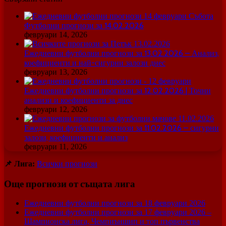
Футболни прогнози за 14.02.2026
февруари 14, 2026
Ежедневни футболни прогнози за 13.02.2026 – Анализ,
коефициенти и най-сигурни залози днес
февруари 13, 2026
Ежедневни футболни прогнози за 12.02.2026 | Точни
анализи и коефициенти за днес
февруари 12, 2026
Ежедневни футболни прогнози за 11.02.2026 – сигурни
залози, коефициенти и анализ
февруари 11, 2026
📌 Лига:
Всички прогнози
Още прогнози от същата лига
Ежедневни футболни прогнози за 18 февруари 2026
Ежедневни футболни прогнози за 17 февруари 2026 –
Шампионска лига, Чемпиъншип и топ първенства