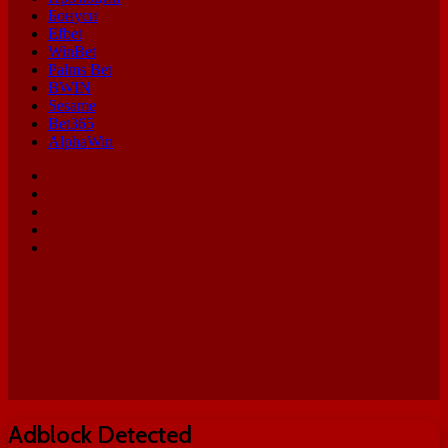
Бонуси
Efbet
WinBet
Palms Bet
BWIN
Sesame
Bet365
AlphaWin
Facebook
X
Pinterest
YouTube
Instagram
Facebook
X
WhatsApp
Telegram
Back
to
top
button
Adblock Detected