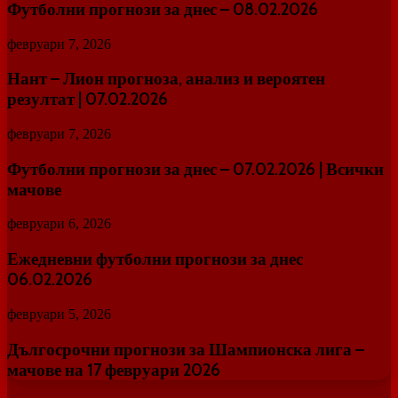
Футболни прогнози за днес – 08.02.2026
февруари 7, 2026
Нант – Лион прогноза, анализ и вероятен
резултат | 07.02.2026
февруари 7, 2026
Футболни прогнози за днес – 07.02.2026 | Всички
мачове
февруари 6, 2026
Ежедневни футболни прогнози за днес
06.02.2026
февруари 5, 2026
Дългосрочни прогнози за Шампионска лига –
мачове на 17 февруари 2026