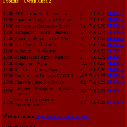
Гърция – Супер Лига 2
15
:
00
АЕК Атина Б
–
Левадиакос
2
5/10
1.78
BET365
15
:
00
Алмопос Аридеа
–
АЕЛ Лариса
2
7/10
1.60
BET365
15
:
00
Анагениси Кардица
–
Верия
1X
7/10
1.39
BET365
15
:
00
Астерас Влахиоти
–
Закинтос
1
9/10
1.14
BET365
15
:
00
Диагорас Родос
–
ПАЕ Ханя
X2
7/10
1.32
BET365
15
:
00
Ерготелис
–
Йерапетра
1
6/10
1.64
BET365
15
:
00
Каламата
–
Иродотос
1
8/10
1.23
BET365
15
:
00
Караискакис Арта
–
Калитеа
2
5/10
1.79
BET365
15
:
00
Кифисия
–
Родос
-2.5
6/10
1.62
BET365
15
:
00
Ксанти
–
Пансерайкос
1
8/10
1.26
BET365
15
:
00
Олимпиакос Волос
–
ПАОК Б
-2.5
7/10
1.67
BET365
15
:
00
Панатинайкос Б
–
Егалео
X2
7/10
1.29
BET365
Пиерикос Катерини
–
Ираклис
15
:
00
X2
7/10
1.27
BET365
Солун
Теспротос Игуменица
–
15
:
00
X2
8/10
1.29
BET365
Олимпиакос Б
🔗 Виж всички:
Футболни прогнози за днес
Свързани статии