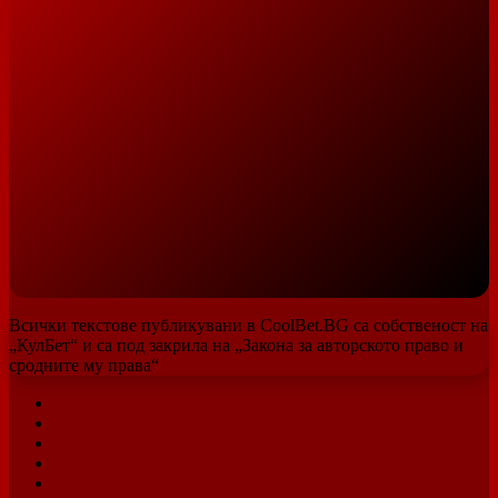
Всички текстове публикувани в CoolBet.BG са собственост на
„КулБет“ и са под закрила на „Закона за авторското право и
сродните му права“
Facebook
X
Pinterest
YouTube
Instagram