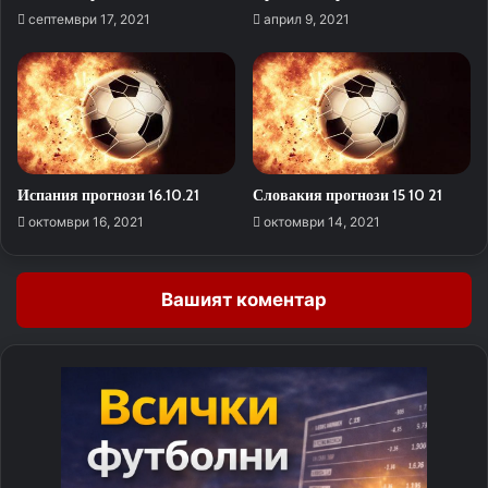
септември 17, 2021
април 9, 2021
Испания прогнози 16.10.21
Словакия прогнози 15 10 21
октомври 16, 2021
октомври 14, 2021
Вашият коментар