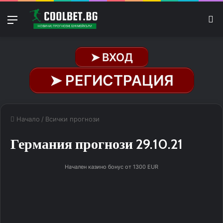
Menu
Т
➤ ВХОД
➤ РЕГИСТРАЦИЯ
Начало
/
Всички прогнози
Германия прогнози 29.10.21
Начален казино бонус от 1300 EUR