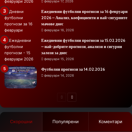
февруари 17, 2026
Ежедневни футболни прогнози за 16 февруари
2026 – Анализ, коефициенти и най-сигурните
мачове днес
февруари 16, 2026
Ежедневни футболни прогнози за 15.02.2026
– най-добрите прогнози, анализи и сигурни
залози за днес
февруари 15, 2026
Футболни прогнози за 14.02.2026
февруари 14, 2026
Предишна
Следваща
страница
страница
Скорошни
Популярени
Коментари