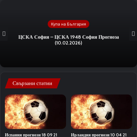
Купа на България
ЦСКА София – ЦСКА 1948 София Прогноза
(10.02.2026)
Свързани статии
Испания прогнози 18 09 21
Ирландия прогнози 10 04 21