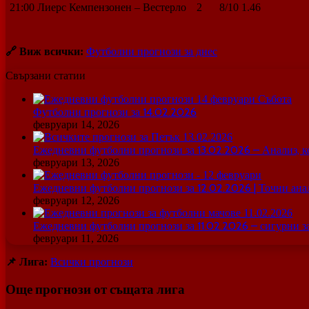
21
:
00
Лиерс Кемпензонен
–
Вестерло
2
8/10
1.46
🔗 Виж всички:
Футболни прогнози за днес
Свързани статии
Футболни прогнози за 14.02.2026
февруари 14, 2026
Ежедневни футболни прогнози за 13.02.2026 – Анализ, к
февруари 13, 2026
Ежедневни футболни прогнози за 12.02.2026 | Точни ана
февруари 12, 2026
Ежедневни футболни прогнози за 11.02.2026 – сигурни з
февруари 11, 2026
📌 Лига:
Всички прогнози
Още прогнози от същата лига