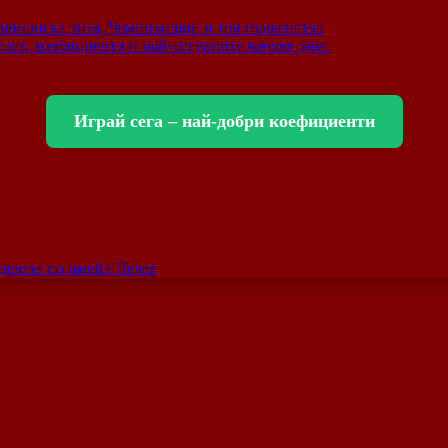
мпионска лига, Чемпиъншип и топ първенства
лиз, коефициенти и най-сигурните мачове днес
Играй сега – най-добри коефициенти
делете по имейл
Печат