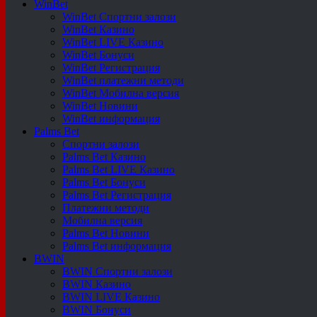
WinBet
WinBet Спортни залози
WinBet Казино
WinBet LIVE Казино
WinBet Бонуси
WinBet Регистрация
WinBet платежни методи
WinBet Мобилна версия
WinBet Новини
WinBet информация
Palms Bet
Спортни залози
Palms Bet Казино
Palms Bet LIVE Казино
Palms Bet Бонуси
Palms Bet Регистрация
Платежни методи
Мобилна версия
Palms Bet Новини
Palms Bet информация
BWIN
BWIN Спортни залози
BWIN Казино
BWIN LIVE Казино
BWIN Бонуси