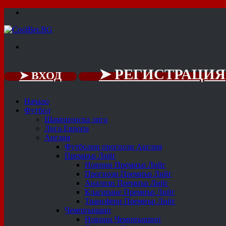
Menu
Търсене
➤ РЕГИСТРАЦИЯ
➤ ВХОД
Начало
Футбол
Шампионска лига
Лига Европа
Англия
Футболни прогнози Англия
Премиър Лийг
Новини Премиър Лийг
Прогнози Премиър Лийг
Анализи Премиър Лийг
Класиране Премиър Лийг
Трансфери Премиър Лийг
Чемпиъншип
Новини Чемпиъншип