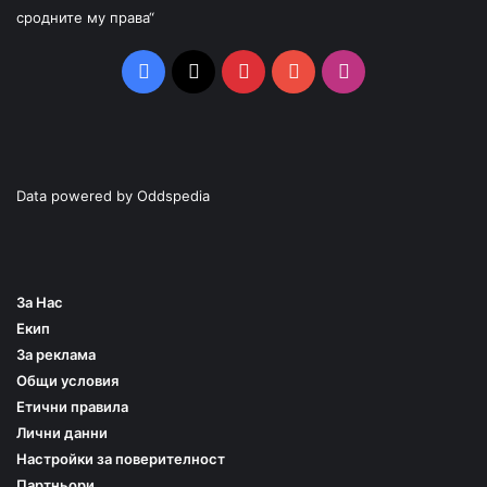
сродните му права“
Facebook
X
Pinterest
YouTube
Instagram
Data powered by Oddspedia
За Нас
Екип
За реклама
Общи условия
Етични правила
Лични данни
Настройки за поверителност
Партньори