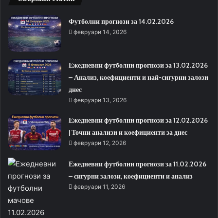
Футболни прогнози за 14.02.2026
февруари 14, 2026
Ежедневни футболни прогнози за 13.02.2026
– Анализ, коефициенти и най-сигурни залози
днес
февруари 13, 2026
Ежедневни футболни прогнози за 12.02.2026
| Точни анализи и коефициенти за днес
февруари 12, 2026
Ежедневни футболни прогнози за 11.02.2026
– сигурни залози, коефициенти и анализ
февруари 11, 2026