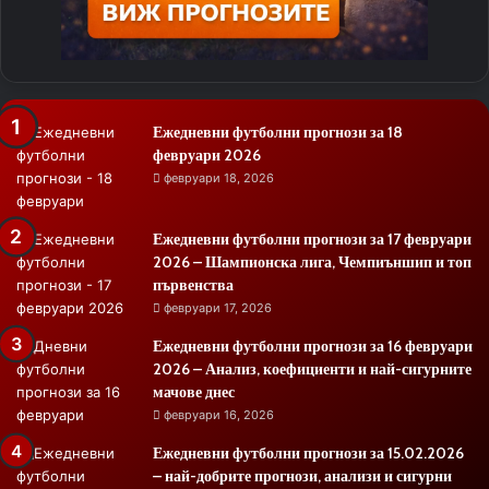
Ежедневни футболни прогнози за 18
февруари 2026
февруари 18, 2026
Ежедневни футболни прогнози за 17 февруари
2026 – Шампионска лига, Чемпиъншип и топ
първенства
февруари 17, 2026
Ежедневни футболни прогнози за 16 февруари
2026 – Анализ, коефициенти и най-сигурните
мачове днес
февруари 16, 2026
Ежедневни футболни прогнози за 15.02.2026
– най-добрите прогнози, анализи и сигурни