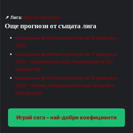
📌 Лига:
Всички прогнози
Още прогнози от същата лига
Ежедневни футболни прогнози за 18 февруари
2026
Ежедневни футболни прогнози за 17 февруари
2026 – Шампионска лига, Чемпиъншип и топ
първенства
Ежедневни футболни прогнози за 16 февруари
2026 – Анализ, коефициенти и най-сигурните
мачове днес
Играй сега – най-добри коефициенти