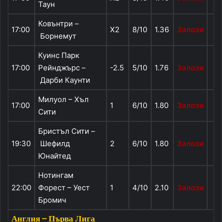
Таун
Ковънтри
–
17
:
00
X2
8/10
1.36
Залози
Борнемут
Куинс Парк
17
:
00
Рейнджърс
–
-2.5
5/10
1.76
Залози
Дарби Каунти
Милуол
–
Хъл
17
:
00
1
6/10
1.80
Залози
Сити
Бристъл Сити
–
19
:
30
Шефилд
2
6/10
1.80
Залози
Юнайтед
Нотингам
22
:
00
Форест
–
Уест
1
4/10
2.10
Залози
Бромич
Англия – Първа Лига