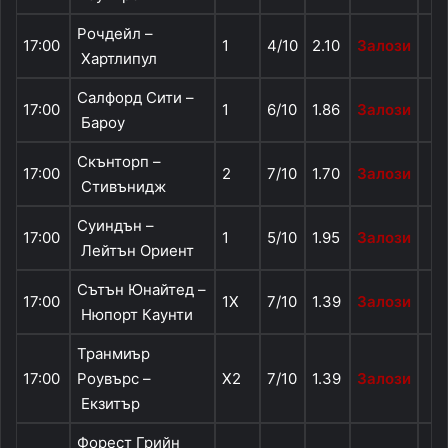
Рочдейл
–
17
:
00
1
4/10
2.10
Залози
Хартлипул
Салфорд Сити
–
17
:
00
1
6/10
1.86
Залози
Бароу
Скънторп
–
17
:
00
2
7/10
1.70
Залози
Стивънидж
Суиндън
–
17
:
00
1
5/10
1.95
Залози
Лейтън Ориент
Сътън Юнайтед
–
17
:
00
1X
7/10
1.39
Залози
Нюпорт Каунти
Транмиър
17
:
00
Роувърс
–
X2
7/10
1.39
Залози
Екзитър
Форест Грийн