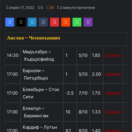
април 17, 2022
0
28
2 минути прочетени
Англия – Чемпиъншип
Мидълзбро
–
14
:
30
1
5/10
1.85
Залози
Хъдърсфийлд
Барнзли
–
17
:
00
1
5/10
2.00
Залози
Питърбъро
Блекбърн
–
Сток
17
:
00
-2.5
7/10
1.70
Залози
Сити
Блекпул
–
17
:
00
1X
8/10
1.33
Залози
Бирмингам
Кардиф
–
Лутън
17
:
00
X2
8/10
1.40
Залози