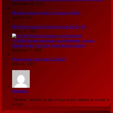
февруари 18, 2026
Нов без депозит бонус 10 лева от Efbet
юни 5, 2021
ПСЖ Манчестър Сити прогнози 29 04 21
април 27, 2021
ТОП футболни стадиони във Франция – пълно
ръководство, история, атмосфера и анализ
февруари 7, 2026
Финландия прогнози 22 06 21
юни 21, 2021
Мариана
"Мъжки "двубой на два отбора които трябва да играят в
Б груп...