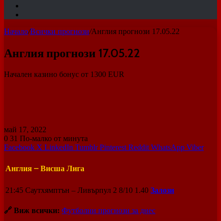
статия
Sidebar
Switch
skin
Начало
/
Всички прогнози
/
Англия прогнози 17.05.22
Англия прогнози 17.05.22
Начален казино бонус от 1300 EUR
май 17, 2022
0
31
По-малко от минута
Facebook
X
LinkedIn
Tumblr
Pinterest
Reddit
WhatsApp
Viber
Англия – Висша Лига
21
:
45
Саутхямптън
–
Ливърпул
2
8/10
1.40
Залози
🔗 Виж всички:
Футболни прогнози за днес