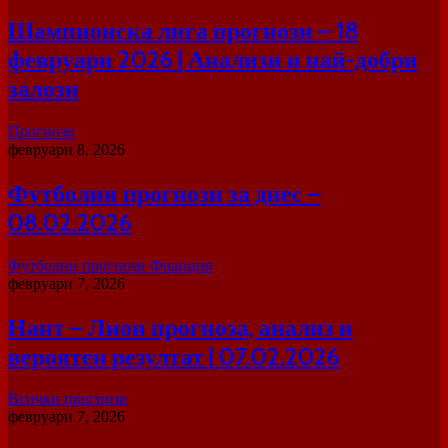
Шампионска лига прогнози – 18
февруари 2026 | Анализи и най-добри
залози
Прогнози
февруари 8, 2026
Футболни прогнози за днес –
08.02.2026
Футболни прогнози Франция
февруари 7, 2026
Нант – Лион прогноза, анализ и
вероятен резултат | 07.02.2026
Всички прогнози
февруари 7, 2026