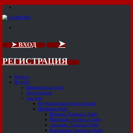
Menu
Търсене
➤
➤ ВХОД
РЕГИСТРАЦИЯ
Начало
Футбол
Шампионска лига
Лига Европа
Англия
Футболни прогнози Англия
Премиър Лийг
Новини Премиър Лийг
Прогнози Премиър Лийг
Анализи Премиър Лийг
Класиране Премиър Лийг