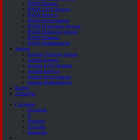
BWIN Казино
BWIN LIVE Казино
BWIN Бонуси
BWIN Регистрация
BWIN Платежни методи
BWIN Мобилна версия
BWIN Новини
BWIN Информация
Sesame
Sesame Спортни залози
Sesame Казино
Sesame LIVE Казино
Sesame Бонуси
Sesame Регистрация
Sesame Информация
Bet365
AlphaWin
Следване
Facebook
X
Pinterest
YouTube
Instagram
Случайна