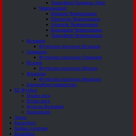
Трансфери Премиър Лийг
Чемпиъншип
Новини Чемпиъншип
Прогнози Чемпиъншип
Анализи Чемпиъншип
Класиране Чемпиъншип
Трансфери Чемпиъншип
Испания
Футболни прогнози Испания
Германия
Футболни прогнози Германия
Италия
Футболни прогнози Италия
Франция
Футболни прогнози Франция
Европейско първенство
БГ Футбол
Първа лига
Втора лига
Купа на България
Национали
Тенис
Баскетбол
Бойни спортове
Волейбол