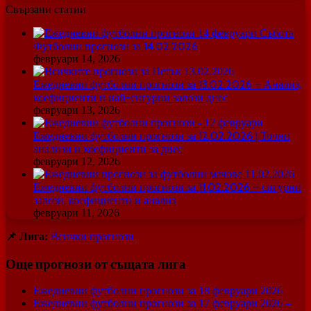
Свързани статии
Футболни прогнози за 14.02.2026
февруари 14, 2026
Ежедневни футболни прогнози за 13.02.2026 – Анализ,
коефициенти и най-сигурни залози днес
февруари 13, 2026
Ежедневни футболни прогнози за 12.02.2026 | Точни
анализи и коефициенти за днес
февруари 12, 2026
Ежедневни футболни прогнози за 11.02.2026 – сигурни
залози, коефициенти и анализ
февруари 11, 2026
📌 Лига:
Всички прогнози
Още прогнози от същата лига
Ежедневни футболни прогнози за 18 февруари 2026
Ежедневни футболни прогнози за 17 февруари 2026 –