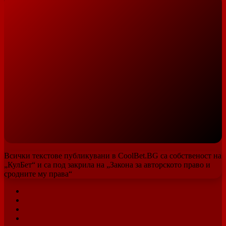
Всички текстове публикувани в CoolBet.BG са собственост на
„КулБет“ и са под закрила на „Закона за авторското право и
сродните му права“
Facebook
X
Pinterest
YouTube