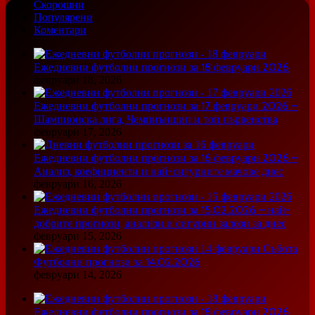
Скорошни
Популярени
Коментари
Ежедневни футболни прогнози за 18 февруари 2026
февруари 18, 2026
Ежедневни футболни прогнози за 17 февруари 2026 –
Шампионска лига, Чемпиъншип и топ първенства
февруари 17, 2026
Ежедневни футболни прогнози за 16 февруари 2026 –
Анализ, коефициенти и най-сигурните мачове днес
февруари 16, 2026
Ежедневни футболни прогнози за 15.02.2026 – най-
добрите прогнози, анализи и сигурни залози за днес
февруари 15, 2026
Футболни прогнози за 14.02.2026
февруари 14, 2026
Ежедневни футболни прогнози за 18 февруари 2026