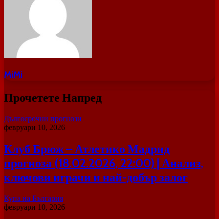
MiMi
Прочетете Напред
Дългосрочни прогнози
февруари 10, 2026
Клуб Брюж – Атлетико Мадрид
прогноза (18.02.2026, 22:00) | Анализ,
ключови играчи и най-добър залог
Купа на България
февруари 10, 2026