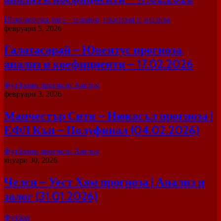
Шампионска лига – новини, прогнози и анализи
февруари 5, 2026
Галатасарай – Ювентус прогноза,
анализ и коефициенти – 17.02.2026
Футболни прогнози Англия
февруари 3, 2026
Манчестър Сити – Нюкасъл прогноза |
ЕФЛ Къп – Полуфинал (04.02.2026)
Футболни прогнози Англия
януари 30, 2026
Челси – Уест Хям прогноза | Анализ и
залог (31.01.2026)
Футбол