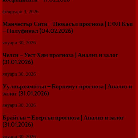
февруари 3, 2026
Манчестър Сити – Нюкасъл прогноза | ЕФЛ Къп
– Полуфинал (04.02.2026)
януари 30, 2026
Челси – Уест Хям прогноза | Анализ и залог
(31.01.2026)
януари 30, 2026
Уулвърхямптън – Борнемут прогноза | Анализ и
залог (31.01.2026)
януари 30, 2026
Брайтън – Евертън прогноза | Анализ и залог
(31.01.2026)
януари 30, 2026