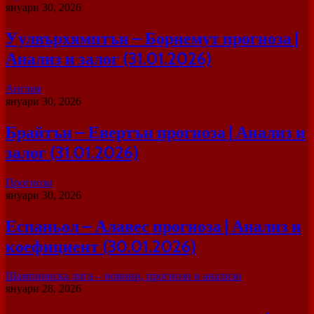
януари 30, 2026
Уулвърхямптън – Борнемут прогноза |
Анализ и залог (31.01.2026)
Англия
януари 30, 2026
Брайтън – Евертън прогноза | Анализ и
залог (31.01.2026)
Прогнози
януари 30, 2026
Еспаньол – Алавес прогноза | Анализ и
коефициент (30.01.2026)
Шампионска лига – новини, прогнози и анализи
януари 28, 2026