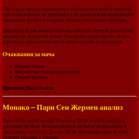
Сблъсъкът между германския и италианския клуб е може би
най-атрактивният от програмата. И двата отбора предпочитат
офанзивен футбол и създават множество голови ситуации.
Дортмунд играе много силно на собствен терен и разчита на
динамични флангови атаки. Аталанта е известна със своята
агресивна преса и участие на много играчи в нападение.
Очаквания за мача
Високо темпо
Множество голови положения
Открит футбол
Прогноза: Над 2.5 гола
Монако – Пари Сен Жермен анализ
Френското дерби между Монако и ПСЖ винаги предлага
зрелищен футбол. Монако разчита на бързи контраатаки и
офанзивна стратегия, докато ПСЖ притежава един от най-
силните състави в Европа.