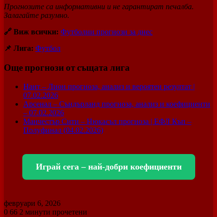
Прогнозите са информативни и не гарантират печалба.
Залагайте разумно.
🔗 Виж всички:
Футболни прогнози за днес
📌 Лига:
Футбол
Още прогнози от същата лига
Нант – Лион прогноза, анализ и вероятен резултат |
07.02.2026
Арсенал – Съндърланд прогноза, анализ и коефициенти
– 07.02.2026
Манчестър Сити – Нюкасъл прогноза | ЕФЛ Къп –
Полуфинал (04.02.2026)
Играй сега – най-добри коефициенти
февруари 6, 2026
0
66
2 минути прочетени