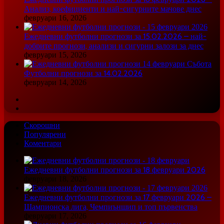
Анализ, коефициенти и най-сигурните мачове днес
февруари 16, 2026
Ежедневни футболни прогнози за 15.02.2026 – най-
добрите прогнози, анализи и сигурни залози за днес
февруари 15, 2026
Футболни прогнози за 14.02.2026
февруари 14, 2026
Предишна
страница
Следваща
страница
Скорошни
Популярени
Коментари
Ежедневни футболни прогнози за 18 февруари 2026
февруари 18, 2026
Ежедневни футболни прогнози за 17 февруари 2026 –
Шампионска лига, Чемпиъншип и топ първенства
февруари 17, 2026