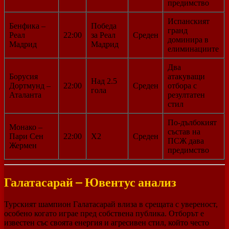
предимство
Испанският
Бенфика –
Победа
гранд
Реал
22:00
за Реал
Среден
доминира в
Мадрид
Мадрид
елиминациите
Два
Борусия
атакуващи
Над 2.5
Дортмунд –
22:00
Среден
отбора с
гола
Аталанта
резултатен
стил
По-дълбокият
Монако –
състав на
Пари Сен
22:00
X2
Среден
ПСЖ дава
Жермен
предимство
Галатасарай – Ювентус анализ
Турският шампион Галатасарай влиза в срещата с увереност,
особено когато играе пред собствена публика. Отборът е
известен със своята енергия и агресивен стил, който често