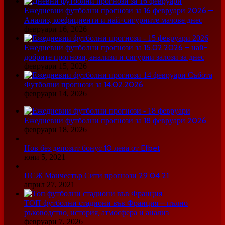
Ежедневни футболни прогнози за 16 февруари 2026 –
Анализ, коефициенти и най-сигурните мачове днес
февруари 16, 2026
Ежедневни футболни прогнози за 15.02.2026 – най-
добрите прогнози, анализи и сигурни залози за днес
февруари 15, 2026
Футболни прогнози за 14.02.2026
февруари 14, 2026
Ежедневни футболни прогнози за 18 февруари 2026
февруари 18, 2026
Нов без депозит бонус 10 лева от Efbet
юни 5, 2021
ПСЖ Манчестър Сити прогнози 29 04 21
април 27, 2021
ТОП футболни стадиони във Франция – пълно
ръководство, история, атмосфера и анализ
февруари 7, 2026