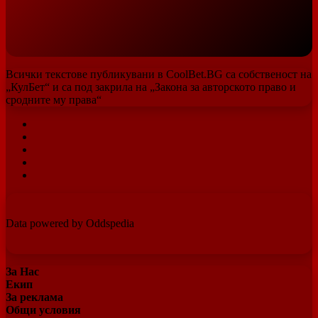
Всички текстове публикувани в CoolBet.BG са собственост на
„КулБет“ и са под закрила на „Закона за авторското право и
сродните му права“
Facebook
X
Pinterest
YouTube
Instagram
Data powered by Oddspedia
За Нас
Екип
За реклама
Общи условия