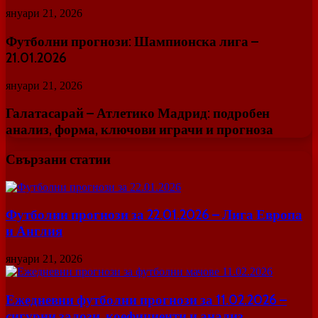
януари 21, 2026
Футболни прогнози: Шампионска лига –
21.01.2026
януари 21, 2026
Галатасарай – Атлетико Мадрид: подробен
анализ, форма, ключови играчи и прогноза
Свързани статии
Футболни прогнози за 22.01.2026 – Лига Европа
и Англия
януари 21, 2026
Ежедневни футболни прогнози за 11.02.2026 –
сигурни залози, коефициенти и анализ