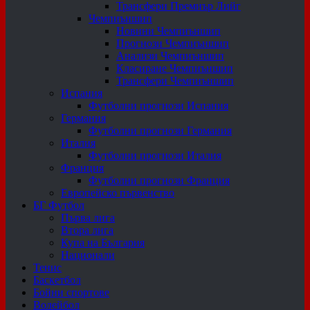
Трансфери Премиър Лийг
Чемпиъншип
Новини Чемпиъншип
Прогнози Чемпиъншип
Анализи Чемпиъншип
Класиране Чемпиъншип
Трансфери Чемпиъншип
Испания
Футболни прогнози Испания
Германия
Футболни прогнози Германия
Италия
Футболни прогнози Италия
Франция
Футболни прогнози Франция
Европейско първенство
БГ Футбол
Първа лига
Втора лига
Купа на България
Национали
Тенис
Баскетбол
Бойни спортове
Волейбол