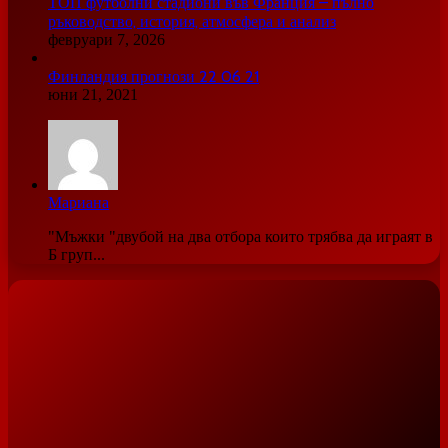
ТОП футболни стадиони във Франция – пълно
ръководство, история, атмосфера и анализ
февруари 7, 2026
Финландия прогнози 22 06 21
юни 21, 2021
Мариана
"Мъжки "двубой на два отбора които трябва да играят в
Б груп...