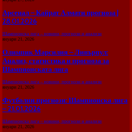
Арсенал – Кайрат Алмати прогноза |
28.01.2026
Шампионска лига – новини, прогнози и анализи
януари 21, 2026
Олимпик Марсилия – Ливърпул:
Анализ, статистика и прогноза за
Шампионската лига
Шампионска лига – новини, прогнози и анализи
януари 21, 2026
Футболни прогнози: Шампионска лига
– 21.01.2026
Шампионска лига – новини, прогнози и анализи
януари 21, 2026