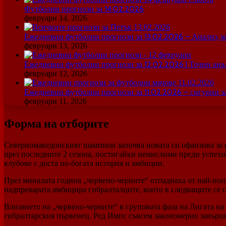
Футболни прогнози за 14.02.2026
февруари 14, 2026
Ежедневни футболни прогнози за 13.02.2026 – Анализ, к
февруари 13, 2026
Ежедневни футболни прогнози за 12.02.2026 | Точни ана
февруари 12, 2026
Ежедневни футболни прогнози за 11.02.2026 – сигурни з
февруари 11, 2026
Форма на отборите
Северномакедонският шампион започва новата си офанзива за 
през последните 2 сезона, постигайки немислими преди успехи 
клубове с доста по-богата история и амбиции.
През миналата година „червено-черните“ отпаднаха от най-поп
надпреварата амбицира гибралталците, които в следващите се
Влизането на „червено-черните“ в груповата фаза на Лигата на
гибралтарския първенец. Ред Импс съвсем закономерно завърши