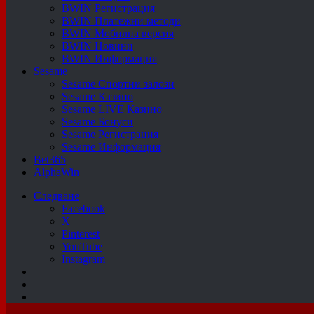
BWIN Регистрация
BWIN Платежни методи
BWIN Мобилна версия
BWIN Новини
BWIN Информация
Sesame
Sesame Спортни залози
Sesame Казино
Sesame LIVE Казино
Sesame Бонуси
Sesame Регистрация
Sesame Информация
Bet365
AlphaWin
Следване
Facebook
X
Pinterest
YouTube
Instagram
Случайна
статия
Sidebar
Switch
skin