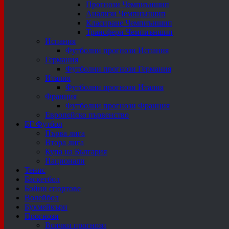
Прогнози Чемпиъншип
Анализи Чемпиъншип
Класиране Чемпиъншип
Трансфери Чемпиъншип
Испания
Футболни прогнози Испания
Германия
Футболни прогнози Германия
Италия
Футболни прогнози Италия
Франция
Футболни прогнози Франция
Европейско първенство
БГ Футбол
Първа лига
Втора лига
Купа на България
Национали
Тенис
Баскетбол
Бойни спортове
Волейбол
Букмейкъри
Прогнози
Всички прогнози