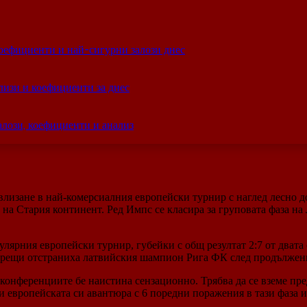
оефициенти и най-сигурни залози днес
лизи и коефициенти за днес
алози, коефициенти и анализ
влизане в най-комерсиалния европейски турнир с наглед лесно 
на Стария континент. Ред Импс се класира за груповата фаза на 
улярния европейски турнир, губейки с общ резултат 2:7 от дват
 срещи отстраниха латвийския шампион Рига ФК след продължен
 конференциите бе наистина сензационно. Трябва да се вземе пр
 европейската си авантюра с 6 поредни поражения в тази фаза и