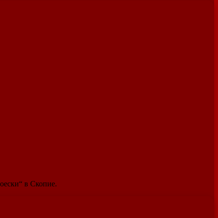
оески“ в Скопие.