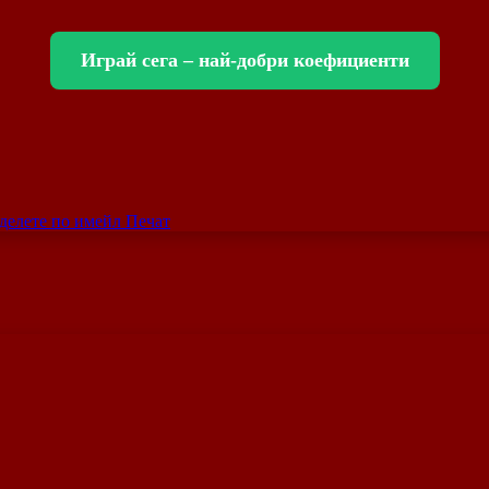
Играй сега – най-добри коефициенти
делете по имейл
Печат