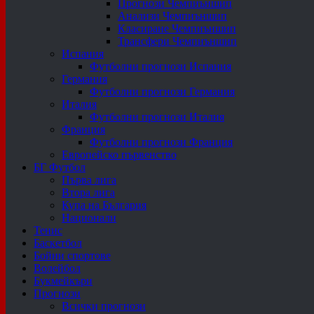
Прогнози Чемпиъншип
Анализи Чемпиъншип
Класиране Чемпиъншип
Трансфери Чемпиъншип
Испания
Футболни прогнози Испания
Германия
Футболни прогнози Германия
Италия
Футболни прогнози Италия
Франция
Футболни прогнози Франция
Европейско първенство
БГ Футбол
Първа лига
Втора лига
Купа на България
Национали
Тенис
Баскетбол
Бойни спортове
Волейбол
Букмейкъри
Прогнози
Всички прогнози