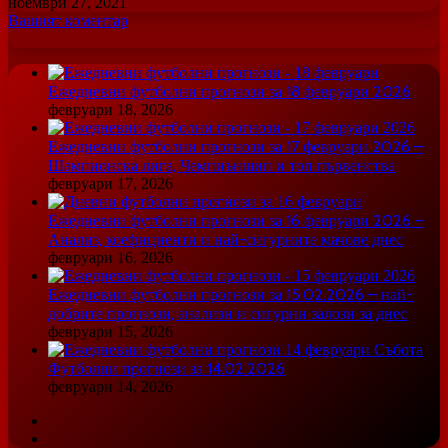
ноември 27, 2021
Вашият коментар
Ежедневни футболни прогнози за 18 февруари 2026
февруари 18, 2026
Ежедневни футболни прогнози за 17 февруари 2026 –
Шампионска лига, Чемпиъншип и топ първенства
февруари 17, 2026
Ежедневни футболни прогнози за 16 февруари 2026 –
Анализ, коефициенти и най-сигурните мачове днес
февруари 16, 2026
Ежедневни футболни прогнози за 15.02.2026 – най-
добрите прогнози, анализи и сигурни залози за днес
февруари 15, 2026
Футболни прогнози за 14.02.2026
февруари 14, 2026
Предишна
страница
Следваща