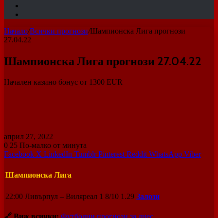
статия
Sidebar
Switch
skin
Начало
/
Всички прогнози
/
Шампионска Лига прогнози
27.04.22
Шампионска Лига прогнози 27.04.22
Начален казино бонус от 1300 EUR
април 27, 2022
0
25
По-малко от минута
Facebook
X
LinkedIn
Tumblr
Pinterest
Reddit
WhatsApp
Viber
Шампионска Лига
22
:
00
Ливърпул
–
Виляреал
1
8/10
1.29
Залози
🔗 Виж всички:
Футболни прогнози за днес