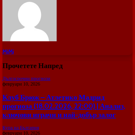
MiMi
Прочетете Напред
Дългосрочни прогнози
февруари 10, 2026
Клуб Брюж – Атлетико Мадрид
прогноза (18.02.2026, 22:00) | Анализ,
ключови играчи и най-добър залог
Купа на България
февруари 10, 2026