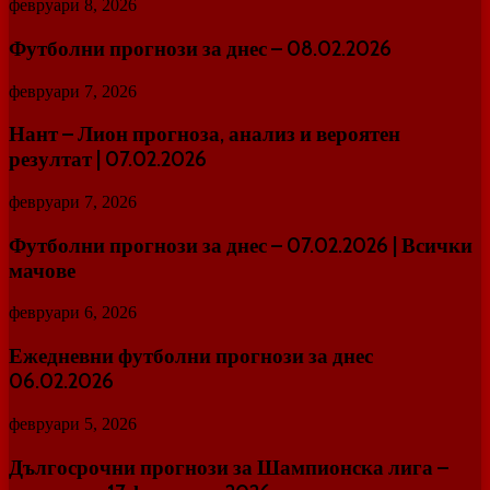
февруари 8, 2026
Футболни прогнози за днес – 08.02.2026
февруари 7, 2026
Нант – Лион прогноза, анализ и вероятен
резултат | 07.02.2026
февруари 7, 2026
Футболни прогнози за днес – 07.02.2026 | Всички
мачове
февруари 6, 2026
Ежедневни футболни прогнози за днес
06.02.2026
февруари 5, 2026
Дългосрочни прогнози за Шампионска лига –