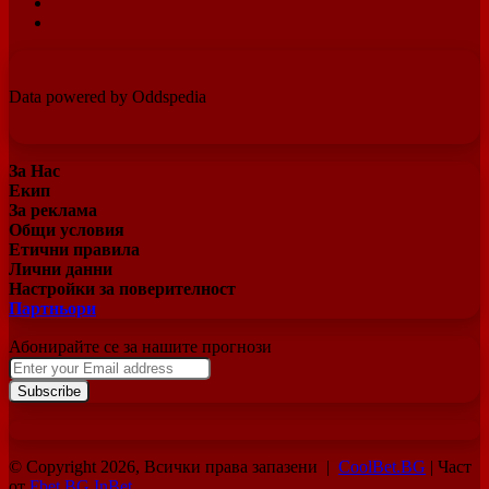
YouTube
Instagram
Data powered by Oddspedia
За Нас
Екип
За реклама
Общи условия
Етични правила
Лични данни
Настройки за поверителност
Партньори
Абонирайте се за нашите прогнози
Enter
your
Email
address
© Copyright 2026, Всички права запазени |
CoolBet.BG
| Част
от
Fbet.BG
InBet