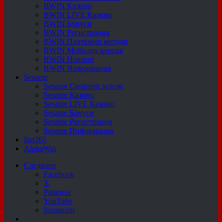
BWIN Казино
BWIN LIVE Казино
BWIN Бонуси
BWIN Регистрация
BWIN Платежни методи
BWIN Мобилна версия
BWIN Новини
BWIN Информация
Sesame
Sesame Спортни залози
Sesame Казино
Sesame LIVE Казино
Sesame Бонуси
Sesame Регистрация
Sesame Информация
Bet365
AlphaWin
Следване
Facebook
X
Pinterest
YouTube
Instagram
Случайна