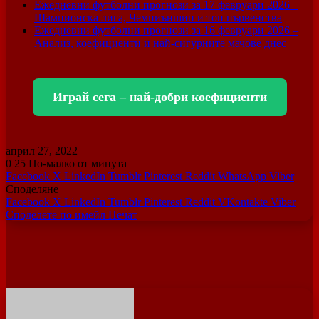
Ежедневни футболни прогнози за 17 февруари 2026 –
Шампионска лига, Чемпиъншип и топ първенства
Ежедневни футболни прогнози за 16 февруари 2026 –
Анализ, коефициенти и най-сигурните мачове днес
Играй сега – най-добри коефициенти
април 27, 2022
0
25
По-малко от минута
Facebook
X
LinkedIn
Tumblr
Pinterest
Reddit
WhatsApp
Viber
Споделяне
Facebook
X
LinkedIn
Tumblr
Pinterest
Reddit
VKontakte
Viber
Споделете по имейл
Печат