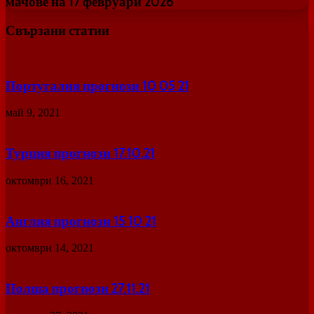
мачове на 17 февруари 2026
Свързани статии
Португалия прогнози 10 05 21
май 9, 2021
Турция прогнози 17.10.21
октомври 16, 2021
Англия прогнози 15 10 21
октомври 14, 2021
Полша прогнози 27.11.21